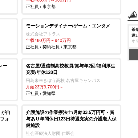
年収400万円～900万円
正社員 / 東京都
モーションデザイナー/ゲーム・エンタメ
茶
株式会社アトラス
違
年収480万円～940万円
オ
正社員 / 契約社員 / 東京都
レー
名古屋/通信制高校教員/賞与年2回/福利厚生
充実/年休120日
飛鳥未来きぼう高校 名古屋キャンパス
月給23万9,700円～
正社員 / 愛知県
」が自
介護施設の作業療法士/月給33.5万円可・賞
与あり年間休日123日待遇充実の介護老人保
でフォ
健施設
社会医療法人財団 仁医会