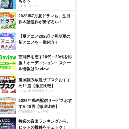
ちゃう
（PR）ジハンピ
2026年7月夏ドラマも、注目
作＆話題作が勢ぞろい！
【夏アニメ2026】7月期夏の
新アニメを一挙紹介！
芸能界を志す10代～20代を応
援！オーディション・スクー
ル情報はDeview
漫画読み放題サブスクおすす
め11選【徹底比較】
オリコン顧客満足度ランキング
2026年動画配信サービスおす
すめ40選【徹底比較】
CS動画配信サービス20選
毎週の音楽ランキングから、
ヒットの推移をチェック！