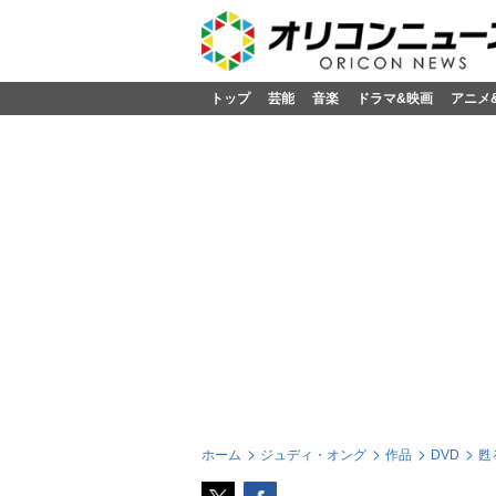
トップ
芸能
音楽
ドラマ&映画
アニメ
ホーム
ジュディ・オング
作品
DVD
甦