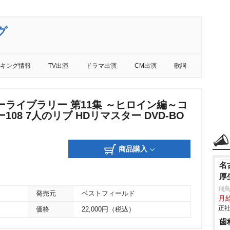
グ
キング情報
TV出演
ドラマ出演
CM出演
歌詞
ーライブラリー 第11集 ～ヒロイン編～コ
108 7人のリブ HDリマスター DVD-BO
商品購入
名
厚
飛鳥
発売元
ベストフィールド
月給
正社
価格
22,000円（税込）
歯