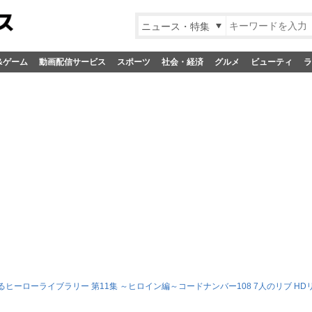
ニュース・特集
&ゲーム
動画配信サービス
スポーツ
社会・経済
グルメ
ビューティ
ラ
るヒーローライブラリー 第11集 ～ヒロイン編～コードナンバー108 7人のリブ HDリマ