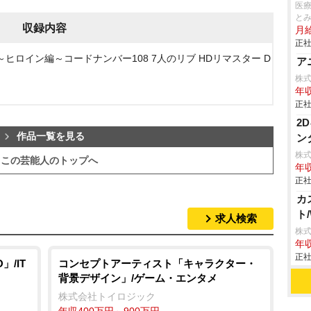
医
と
収録内容
月給
正社
 ～ヒロイン編～コードナンバー108 7人のリブ HDリマスター D
ア
株式会
年収
正社
2
作品一覧を見る
ン
株
この芸能人のトップへ
年収
正社
カ
ト
求人検索
株式
年収
正社
/IT
コンセプトアーティスト「キャラクター・
背景デザイン」/ゲーム・エンタメ
株式会社トイロジック