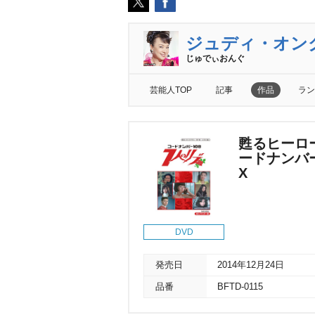
ジュディ・オン
じゅでぃおんぐ
芸能人TOP
記事
作品
ラン
甦るヒーロ
ードナンバー
X
DVD
発売日
2014年12月24日
品番
BFTD-0115