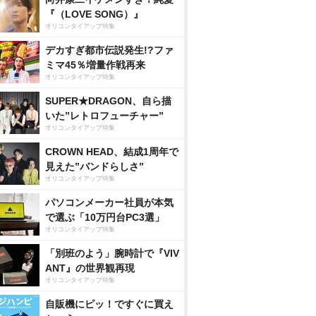
『（LOVE SONG）』
オリコンタイアップ特集
デカすぎ都市伝説発生!?ファ
ミマ45％増量作戦再来
オリコンタイアップ特集
SUPER★DRAGON、自ら描
いた”レトロフューチャー”
オリコンタイアップ特集
CROWN HEAD、結成1周年で
見えた”バンドらしさ”
オリコンタイアップ特集
パソコンメーカー社員が本気
で選ぶ「10万円台PC3選」
オリコンタイアップ特集
「別班のよう」腕時計で『VIV
ANT』の世界観再現
オリコンタイアップ特集
自販機にピッ！ですぐに買え