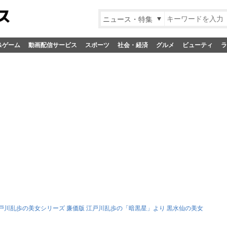
ニュース・特集
&ゲーム
動画配信サービス
スポーツ
社会・経済
グルメ
ビューティ
ラ
戸川乱歩の美女シリーズ 廉価版 江戸川乱歩の「暗黒星」より 黒水仙の美女