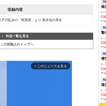
N
備
収録内容
株式
日給
 江戸川乱歩の「暗黒星」より 黒水仙の美女
アル
N
警
作品一覧を見る
株式
日給
この芸能人のトップへ
アル
N
導
株式
このニュースを見る
arrow_forward_ios
日給
アル
N
備
株式
日給
アル