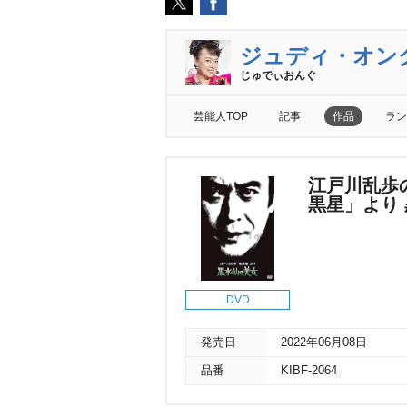
ジュディ・オン
じゅでぃおんぐ
芸能人TOP
記事
作品
ラン
江戸川乱歩
黒星」より
DVD
発売日
2022年06月08日
品番
KIBF-2064