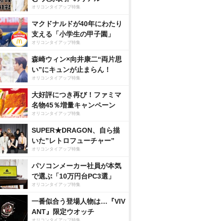
オリコンタイアップ特集
マクドナルドが40年にわたり
支える「小学生の甲子園」
オリコンタイアップ特集
森崎ウィン×向井康二“両片思
い”にキュンが止まらん！
オリコンタイアップ特集
大好評につき再び！ファミマ
名物45％増量キャンペーン
オリコンタイアップ特集
SUPER★DRAGON、自ら描
いた”レトロフューチャー”
オリコンタイアップ特集
パソコンメーカー社員が本気
で選ぶ「10万円台PC3選」
オリコンタイアップ特集
一番似合う登場人物は…『VIV
ANT』限定ウオッチ
オリコンタイアップ特集