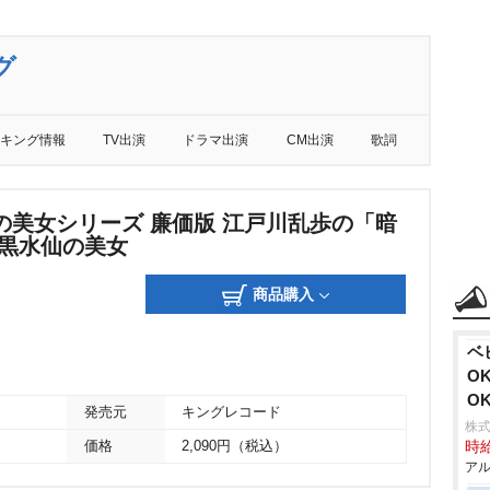
グ
キング情報
TV出演
ドラマ出演
CM出演
歌詞
の美女シリーズ 廉価版 江戸川乱歩の「暗
 黒水仙の美女
商品購入
ベ
O
O
発売元
キングレコード
株式
価格
2,090円（税込）
時給
アル