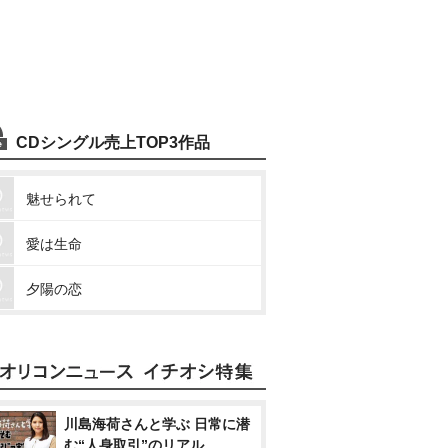
CDシングル売上TOP3作品
魅せられて
愛は生命
夕陽の恋
川島海荷さんと学ぶ 日常に潜
む“人身取引”のリアル