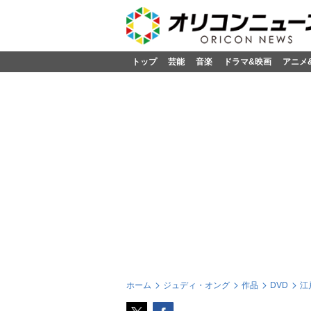
トップ
芸能
音楽
ドラマ&映画
アニメ
ホーム
ジュディ・オング
作品
DVD
江