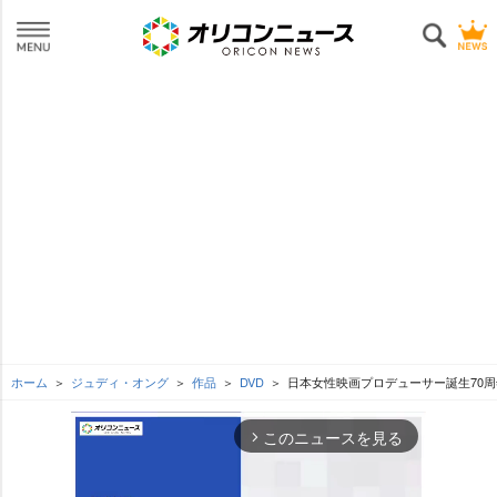
ホーム
ジュディ・オング
作品
DVD
日本女性映画プロデューサー誕生70周
このニュースを見る
arrow_forward_ios