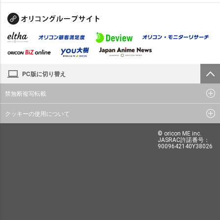
PC版に切り替え
禁無断複写転載
クッキーの使用について
© oricon ME inc.
JASRAC許諾番号：
9009642140Y38026