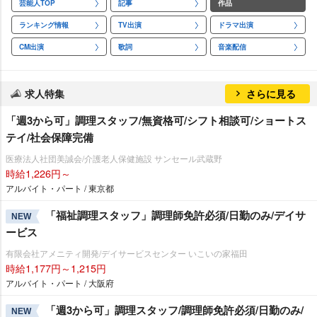
芸能人TOP
記事
作品
ランキング情報
TV出演
ドラマ出演
CM出演
歌詞
音楽配信
求人特集
さらに見る
「週3から可」調理スタッフ/無資格可/シフト相談可/ショートス
テイ/社会保障完備
医療法人社団美誠会/介護老人保健施設 サンセール武蔵野
時給1,226円～
アルバイト・パート / 東京都
「福祉調理スタッフ」調理師免許必須/日勤のみ/デイサ
NEW
ービス
有限会社アメニティ開発/デイサービスセンター いこいの家福田
時給1,177円～1,215円
アルバイト・パート / 大阪府
「週3から可」調理スタッフ/調理師免許必須/日勤のみ/
NEW