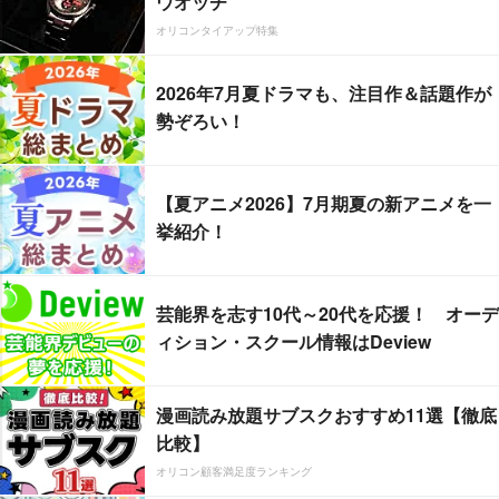
ウオッチ
オリコンタイアップ特集
2026年7月夏ドラマも、注目作＆話題作が
勢ぞろい！
【夏アニメ2026】7月期夏の新アニメを一
挙紹介！
芸能界を志す10代～20代を応援！ オーデ
ィション・スクール情報はDeview
漫画読み放題サブスクおすすめ11選【徹底
比較】
オリコン顧客満足度ランキング