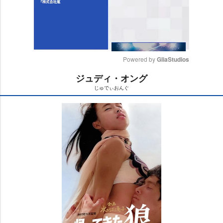
Powered by 
GliaStudios
ジュディ・オング
M
じゅでぃおんぐ
u
t
e