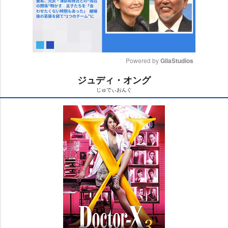
Powered by 
GliaStudios
ジュディ・オング
M
じゅでぃおんぐ
u
t
e