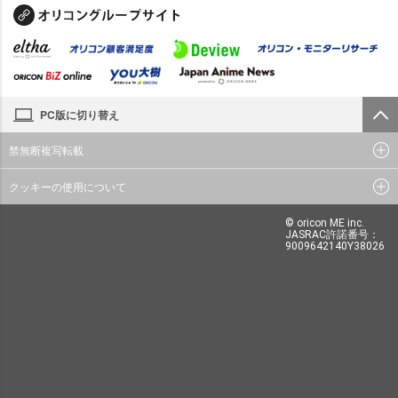
PC版に切り替え
禁無断複写転載
クッキーの使用について
© oricon ME inc.
JASRAC許諾番号：
9009642140Y38026