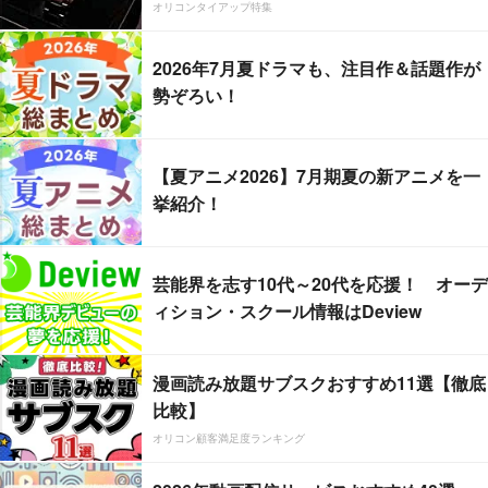
オリコンタイアップ特集
2026年7月夏ドラマも、注目作＆話題作が
勢ぞろい！
【夏アニメ2026】7月期夏の新アニメを一
挙紹介！
芸能界を志す10代～20代を応援！ オーデ
ィション・スクール情報はDeview
漫画読み放題サブスクおすすめ11選【徹底
比較】
オリコン顧客満足度ランキング