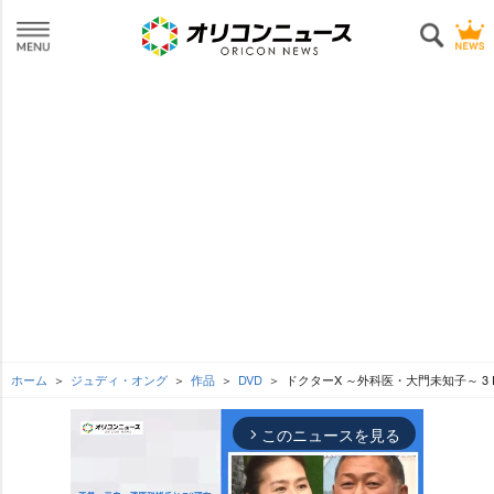
ホーム
ジュディ・オング
作品
DVD
ドクターX ～外科医・大門未知子～ 3 D
このニュースを見る
arrow_forward_ios