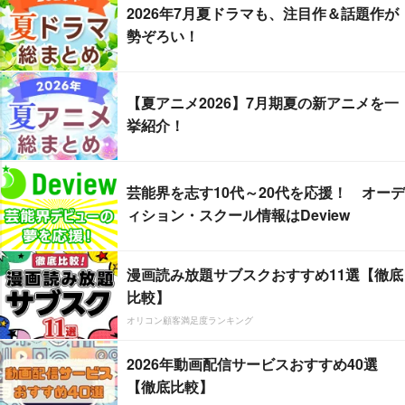
2026年7月夏ドラマも、注目作＆話題作が
勢ぞろい！
【夏アニメ2026】7月期夏の新アニメを一
挙紹介！
芸能界を志す10代～20代を応援！ オーデ
ィション・スクール情報はDeview
漫画読み放題サブスクおすすめ11選【徹底
比較】
オリコン顧客満足度ランキング
2026年動画配信サービスおすすめ40選
【徹底比較】