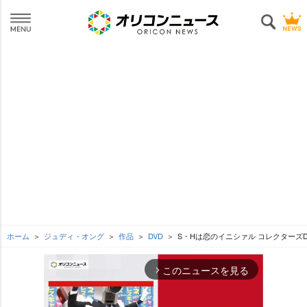
ホーム
ジュディ・オング
作品
DVD
S・Hは恋のイニシァル コレクターズD
このニュースを見る
arrow_forward_ios