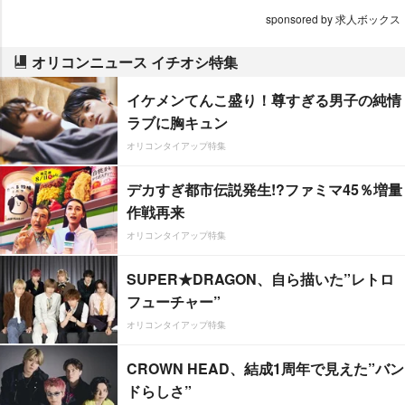
sponsored by 求人ボックス
オリコンニュース イチオシ特集
イケメンてんこ盛り！尊すぎる男子の純情
ラブに胸キュン
オリコンタイアップ特集
デカすぎ都市伝説発生!?ファミマ45％増量
作戦再来
オリコンタイアップ特集
SUPER★DRAGON、自ら描いた”レトロ
フューチャー”
オリコンタイアップ特集
CROWN HEAD、結成1周年で見えた”バン
ドらしさ”