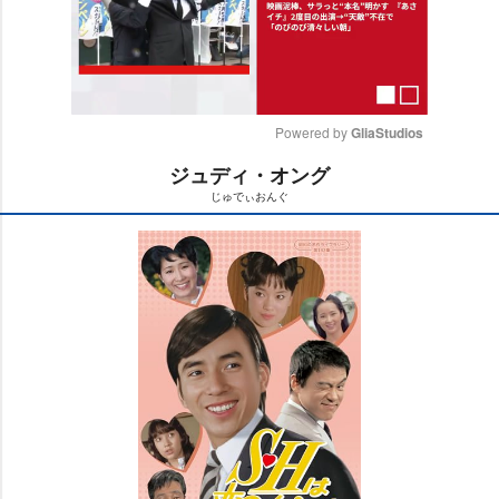
Powered by 
GliaStudios
ジュディ・オング
M
じゅでぃおんぐ
u
t
e