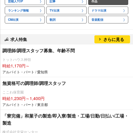
芸能人TOP
記事
作品
ランキング情報
TV出演
ドラマ出演
CM出演
歌詞
音楽配信
求人特集
さらに見る
調理師/調理スタッフ募集、年齢不問
トットハウス神領
時給1,170円～
アルバイト・パート / 愛知県
無資格可の調理師/調理スタッフ
ここわ保育園
時給1,230円～1,400円
アルバイト・パート / 東京都
「寮完備」和菓子の製造/即入寮/製造・工場/日勤/日払い/工場・
製造
株式会社京栄センター