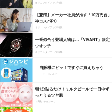
オリコンタイアップ特集
【驚愕】メーカー社員が推す「10万円台」
神コスパPC
オリコンタイアップ特集
一番似合う登場人物は…『VIVANT』限定
ウオッチ
オリコンタイアップ特集
自販機にピッ！ですぐに買えちゃう
（PR）ジハンピ
朝1分貼るだけ！ミルクピールで一日中ず
っとうるツヤ肌
（PR）サボリーノ