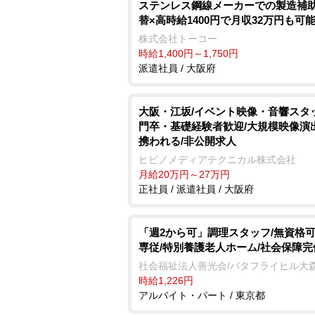
ステンレス鋼線メーカーでの製造補助
替×高時給1400円で月収32万円も可
株式会社トーコー
時給1,400円～1,750円
派遣社員 / 大阪府
大阪・江坂/イベント映像・音響スタ
門卒・基礎経験者歓迎/大規模映像演
携われる/非公開求人
ヒビノメディアテクニカル株式会社
月給20万円～27万円
正社員 / 派遣社員 / 大阪府
「週2から可」調理スタッフ/無資格可
専従/特別養護老人ホーム/社会保障完
社会福祉法人善光会/バタフライヒル大
時給1,226円
アルバイト・パート / 東京都