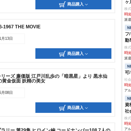
ヶ
商品購入
株
時給
派遣
1967 THE MOVIE
N
フ
11月13日
勤
株
時給
商品購入
派遣
N
可
リーズ 廉価版 江戸川乱歩の「暗黒星」より 黒水仙
社会
の黄金仮面 妖精の美女
時給
アル
06月08日
N
資
商品購入
社
株
時給
アル
リー 第29集 ヒロイン編 コードナンバー108 7人の