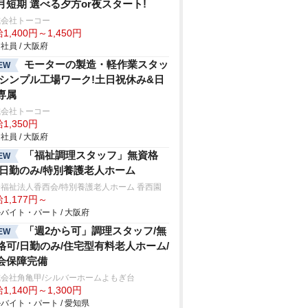
月短期 選べる夕方or夜スタート!
式会社トーコー
1,400円～1,450円
社員 / 大阪府
モーターの製造・軽作業スタッ
EW
/シンプル工場ワーク!土日祝休み&日
専属
式会社トーコー
1,350円
社員 / 大阪府
「福祉調理スタッフ」無資格
EW
/日勤のみ/特別養護老人ホーム
福祉法人香西会/特別養護老人ホーム 香西園
1,177円～
バイト・パート / 大阪府
「週2から可」調理スタッフ/無
EW
格可/日勤のみ/住宅型有料老人ホーム/
会保障完備
式会社角亀甲/シルバーホームよもぎ台
1,140円～1,300円
バイト・パート / 愛知県