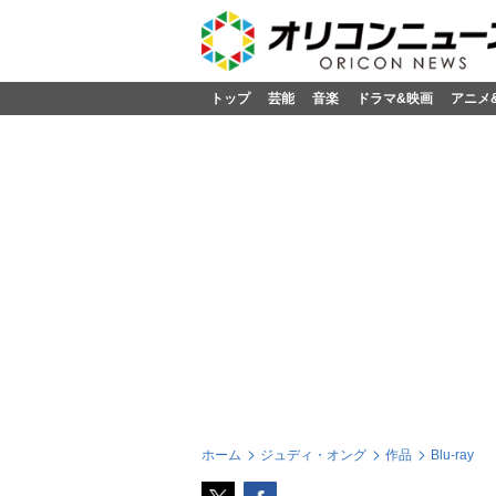
トップ
芸能
音楽
ドラマ&映画
アニメ
ホーム
ジュディ・オング
作品
Blu-ray