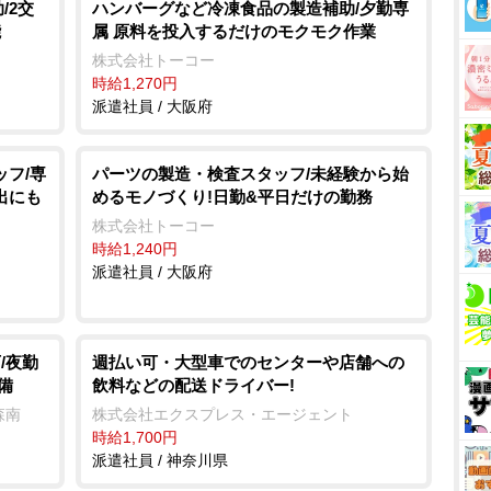
/2交
ハンバーグなど冷凍食品の製造補助/夕勤専
能
属 原料を投入するだけのモクモク作業
株式会社トーコー
時給1,270円
派遣社員 / 大阪府
ッフ/専
パーツの製造・検査スタッフ/未経験から始
出にも
めるモノづくり!日勤&平日だけの勤務
株式会社トーコー
時給1,240円
派遣社員 / 大阪府
/夜勤
週払い可・大型車でのセンターや店舗への
備
飲料などの配送ドライバー!
森南
株式会社エクスプレス・エージェント
時給1,700円
派遣社員 / 神奈川県