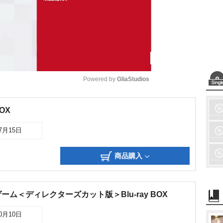
Powered by 
GliaStudios
M
BOX
u
07月15日
t
e
商品購入
ム＜ディレクターズカット版＞Blu-ray BOX
10月10日