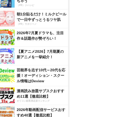
ちゃう
（PR）ジハンピ
朝1分貼るだけ！ミルクピール
で一日中ずっとうるツヤ肌
（PR）サボリーノ
2026年7月夏ドラマも、注目
作＆話題作が勢ぞろい！
【夏アニメ2026】7月期夏の
新アニメを一挙紹介！
芸能界を志す10代～20代を応
援！オーディション・スクー
ル情報はDeview
漫画読み放題サブスクおすす
め11選【徹底比較】
オリコン顧客満足度ランキング
2026年動画配信サービスおす
すめ40選【徹底比較】