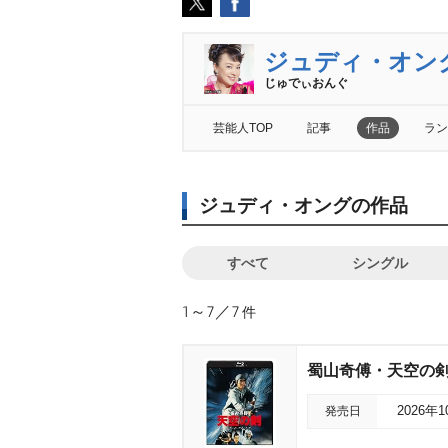
ジュディ・オン
じゅでぃおんぐ
芸能人TOP
記事
作品
ラン
ジュディ・オングの作品
すべて
シングル
1～7／7
件
蜀山奇傅・天空の剣
発売日
2026年