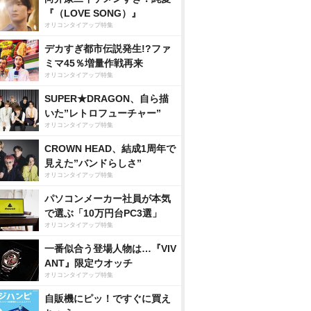
『（LOVE SONG）』
オリコンタイアップ特集
デカすぎ都市伝説発生!?ファ
ミマ45％増量作戦再来
オリコンタイアップ特集
SUPER★DRAGON、自ら描
いた”レトロフューチャー”
オリコンタイアップ特集
CROWN HEAD、結成1周年で
見えた”バンドらしさ”
オリコンタイアップ特集
パソコンメーカー社員が本気
で選ぶ「10万円台PC3選」
オリコンタイアップ特集
一番似合う登場人物は…『VIV
ANT』限定ウオッチ
オリコンタイアップ特集
自販機にピッ！ですぐに買え