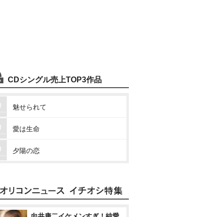
CDシングル売上TOP3作品
魅せられて
愛は生命
夕陽の恋
向井康二イケメンすぎ！純愛