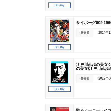
Blu-ray
サイボーグ009 1966-
発売日
2024年
Blu-ray
江戸川乱歩の美女シ
の美女/江戸川乱歩
発売日
2022年
Blu-ray
甦るヒーローライブラ