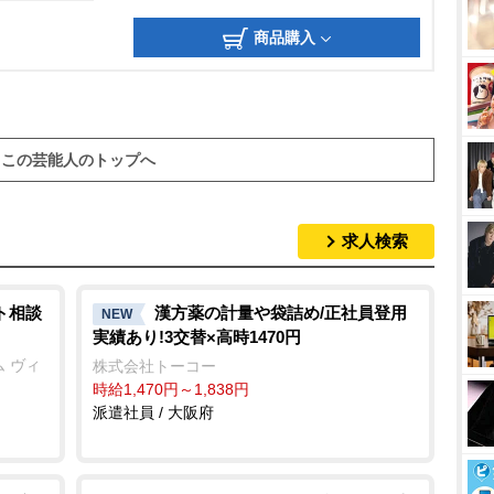
商品購入
この芸能人のトップへ
求人検索
ト相談
漢方薬の計量や袋詰め/正社員登用
NEW
実績あり!3交替×高時1470円
 ヴィ
株式会社トーコー
時給1,470円～1,838円
派遣社員 / 大阪府