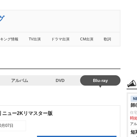
グ
キング情報
TV出演
ドラマ出演
CM出演
歌詞
アルバム
DVD
Blu-ray
N
師
住宅
 ニュー2Kリマスター版
時給
アル
10月07日
短