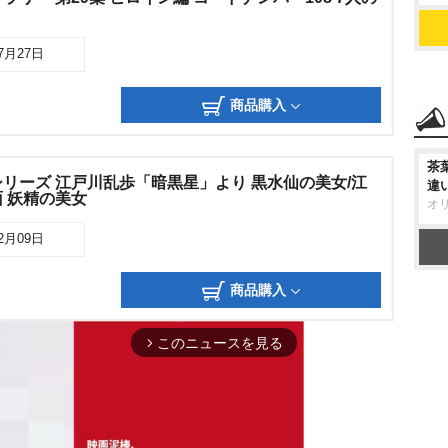
07月27日
商品購入
茶
リーズ 江戸川乱歩「暗黒星」より 黒水仙の美女/江
違
 妖精の美女
オ
12月09日
商品購入
このニュースを見る
arrow_forward_ios