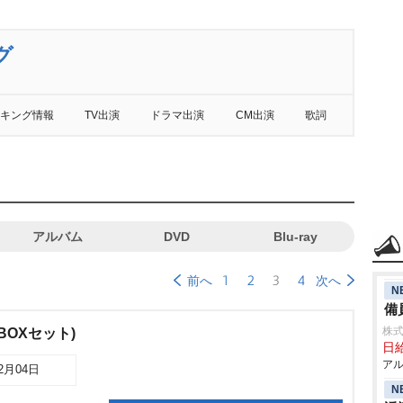
グ
キング情報
TV出演
ドラマ出演
CM出演
歌詞
アルバム
DVD
Blu-ray
1
2
3
4
前へ
次へ
N
備
株式
BOXセット)
日給
アル
02月04日
N