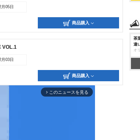
12月05日
商品購入
茶
違
VOL.1
オ
12月03日
商品購入
このニュースを見る
arrow_forward_ios