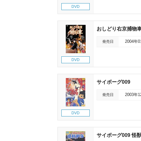
DVD
おしどり右京捕物車 
発売日
2004年
DVD
サイボーグ009
発売日
2003年
DVD
サイボーグ009 怪