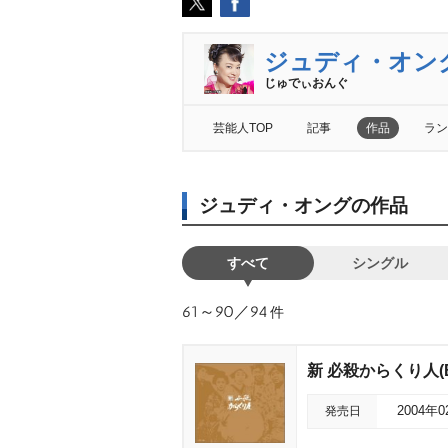
ジュディ・オン
じゅでぃおんぐ
芸能人TOP
記事
作品
ラン
ジュディ・オングの作品
すべて
シングル
61～90／94
件
新 必殺からくり人(
発売日
2004年