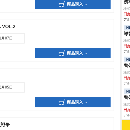
誘
商品購入
株式
日給
アル
VOL.2
N
導
01月07日
株式
日給
アル
商品購入
N
警
株式
日給
アル
12月05日
N
警
商品購入
株式
日給
アル
獣戦争