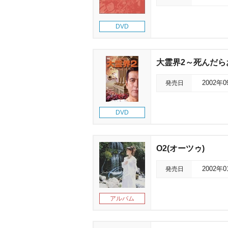
DVD
大霊界2～死んだら
発売日
2002年
DVD
O2(オーツゥ)
発売日
2002年
アルバム