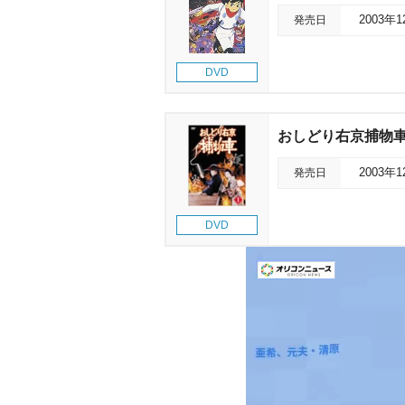
発売日
2003年
DVD
おしどり右京捕物車 
発売日
2003年
DVD