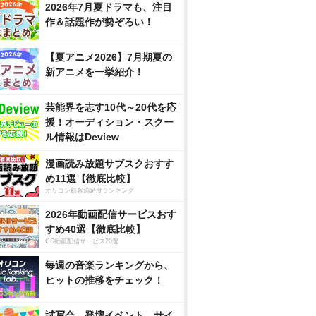
2026年7月夏ドラマも、注目
作＆話題作が勢ぞろい！
【夏アニメ2026】7月期夏の
新アニメを一挙紹介！
芸能界を志す10代～20代を応
援！オーディション・スクー
ル情報はDeview
漫画読み放題サブスクおすす
め11選【徹底比較】
オリコン顧客満足度ランキング
2026年動画配信サービスおす
すめ40選【徹底比較】
CS動画配信サービス20選
毎週の音楽ランキングから、
ヒットの推移をチェック！
試写会、登壇イベント、サイ