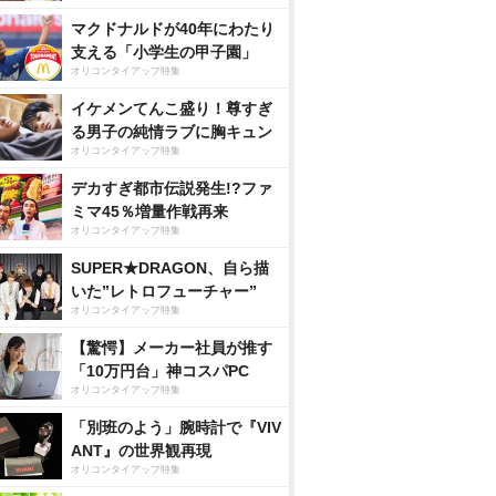
マクドナルドが40年にわたり
支える「小学生の甲子園」
オリコンタイアップ特集
イケメンてんこ盛り！尊すぎ
る男子の純情ラブに胸キュン
オリコンタイアップ特集
デカすぎ都市伝説発生!?ファ
ミマ45％増量作戦再来
オリコンタイアップ特集
SUPER★DRAGON、自ら描
いた”レトロフューチャー”
オリコンタイアップ特集
【驚愕】メーカー社員が推す
「10万円台」神コスパPC
オリコンタイアップ特集
「別班のよう」腕時計で『VIV
ANT』の世界観再現
オリコンタイアップ特集