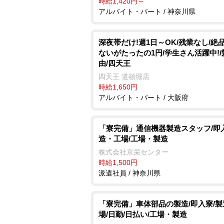
時給1,420円～
アルバイト・パート / 神奈川県
深夜帯だけ!週1日～OK/残業なし/絶
ないがたったの1円/学生さん活躍中!
由/四天王
四天王 道頓堀店
時給1,650円
アルバイト・パート / 大阪府
「寮完備」通信機器製造スタッフ/即
造・工場/工場・製造
株式会社京栄センター
時給1,500円
派遣社員 / 神奈川県
「寮完備」車体部品の製造/即入寮/
場/日勤/日払い/工場・製造