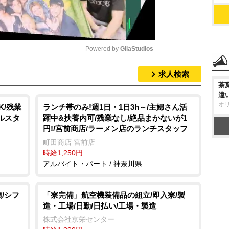
Powered by 
GliaStudios
求人検索
M
茶
u
違
オ
t
K/残業
ランチ帯のみ!週1日・1日3h～/主婦さん活
ルスタ
躍中&扶養内可/残業なし/絶品まかないが1
e
円!/宮前商店/ラーメン店のランチスタッフ
町田商店 宮前店
時給1,250円
アルバイト・パート / 神奈川県
/シフ
「寮完備」航空機装備品の組立/即入寮/製
造・工場/日勤/日払い/工場・製造
株式会社京栄センター