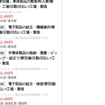
寮完備」車体部品の製造/即入寮/製
・工場/日勤/日払い/工場・製造
式会社京栄センター
1,400円
社員 / 東京都
電子部品の組立・機械操作/寮
EW
備/日勤/日払い/工場・製造
エージェント株式会社AGT東海第一CU
1,300円
社員 / 愛知県
半導体製品の格納・運搬・ピッ
EW
ング・組立て/寮完備/日勤/日払い/工
・製造
エージェント株式会社AGT東海第一CU
1,320円
社員 / 愛知県
電子部品の組立・検査/寮完備/
EW
払い/工場・製造
エージェント株式会社AGT東海第一CU
1,400円
員 / 派遣社員 / 愛知県