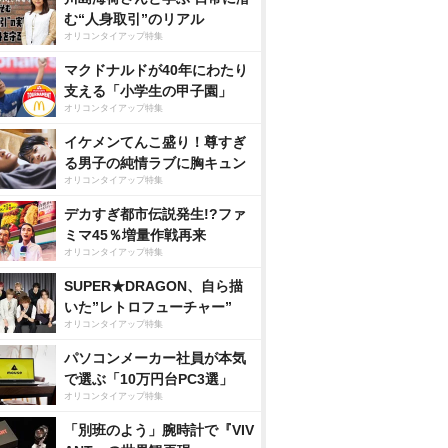
む“人身取引”のリアル
オリコンタイアップ特集
マクドナルドが40年にわたり
支える「小学生の甲子園」
オリコンタイアップ特集
イケメンてんこ盛り！尊すぎ
る男子の純情ラブに胸キュン
オリコンタイアップ特集
デカすぎ都市伝説発生!?ファ
ミマ45％増量作戦再来
オリコンタイアップ特集
SUPER★DRAGON、自ら描
いた”レトロフューチャー”
オリコンタイアップ特集
パソコンメーカー社員が本気
で選ぶ「10万円台PC3選」
オリコンタイアップ特集
「別班のよう」腕時計で『VIV