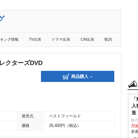
グ
キング情報
TV出演
ドラマ出演
CM出演
歌詞
レクターズDVD
商品購入
「
入
造
発売元
ベストフィールド
株
価格
26,400円（税込）
月
派遣