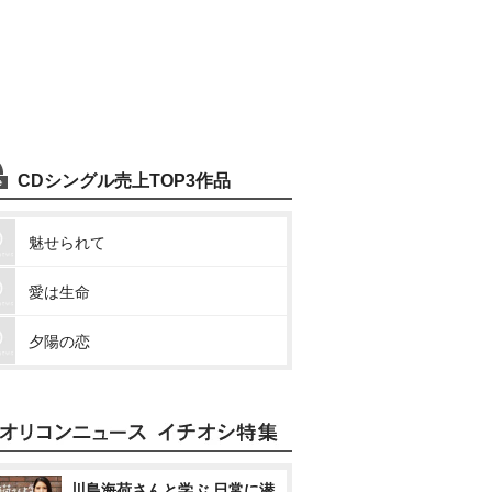
CDシングル売上TOP3作品
魅せられて
愛は生命
夕陽の恋
川島海荷さんと学ぶ 日常に潜