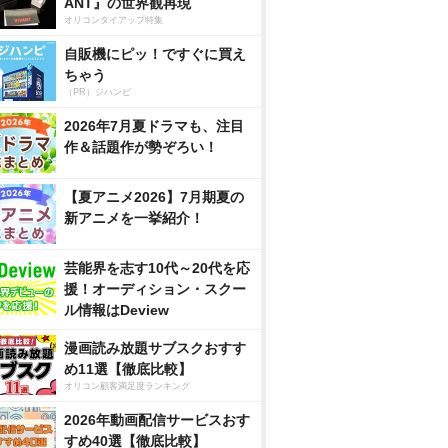
ANT』の世界観再現
オリコンタイアップ特集
自販機にピッ！ですぐに買え
ちゃう
（PR）ジハンピ
2026年7月夏ドラマも、注目
作＆話題作が勢ぞろい！
【夏アニメ2026】7月期夏の
新アニメを一挙紹介！
芸能界を志す10代～20代を応
援！オーディション・スクー
ル情報はDeview
漫画読み放題サブスクおすす
め11選【徹底比較】
オリコン顧客満足度ランキング
2026年動画配信サービスおす
すめ40選【徹底比較】