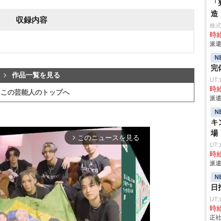
「
造
収録内容
株
時給
派遣
N
完
作品一覧を見る
UT
時給
この芸能人のトップへ
派遣
N
キ
場
このニュースを見る
arrow_forward_ios
UT
時給
派遣
N
日
UT
時給
正社