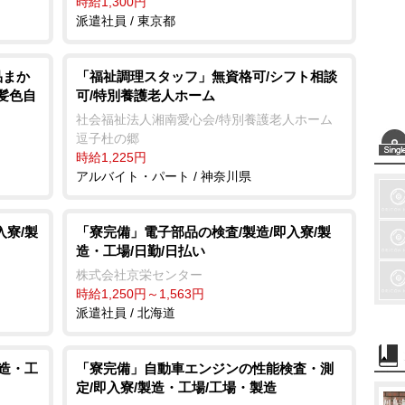
時給1,300円
派遣社員 / 東京都
品まか
「福祉調理スタッフ」無資格可/シフト相談
/髪色自
可/特別養護老人ホーム
社会福祉法人湘南愛心会/特別養護老人ホーム
逗子杜の郷
時給1,225円
アルバイト・パート / 神奈川県
入寮/製
「寮完備」電子部品の検査/製造/即入寮/製
造・工場/日勤/日払い
株式会社京栄センター
時給1,250円～1,563円
派遣社員 / 北海道
製造・工
「寮完備」自動車エンジンの性能検査・測
定/即入寮/製造・工場/工場・製造