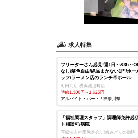
求人特集
フリーターさん必見!週1日～&3h～O
なし/髪色自由/絶品まかない1円/ホー
ッフ/ラーメン店のランチ帯ホール
町田商店 横浜池辺町店
時給1,300円～1,625円
アルバイト・パート / 神奈川県
「福祉調理スタッフ」調理師免許必須
ト相談可/病院
医療法人社団晃進会/川崎みどりの病院