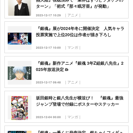
ターン」「術式『那々眠牙亜』が発動」
｜アニメ｜
2023-12-17 10:29
『銀魂』展が2024年冬に開催決定 人気キャラ
投票実施で上位20位は作者が描き下ろし
｜マンガ｜
2023-12-17 10:00
『銀魂』新作アニメ『銀魂 3年Z組銀八先生』2
025年放送決定
｜アニメ｜
2023-12-17 09:48
坂田銀時と銀八先生が横並び！ 『銀魂』最強
ジャンプ登場で付録にポスターやステッカー
｜マンガ｜
2023-12-04 00:00
『銀魂』一番くじ発売決定 銀ちゃんフィギュ