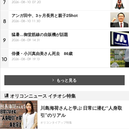
7
2026-08-10 07:20
アンガ田中、3ヶ月長男と親子2Shot
8
2026-08-10 11:30
猛暑…御堂筋線の自販機が話題
9
2026-08-09 14:31
俳優・小川真由美さん死去 86歳
10
2026-08-09 19:13
もっと見る
オリコンニュース イチオシ特集
川島海荷さんと学ぶ 日常に潜む“人身取
引”のリアル
オリコンタイアップ特集