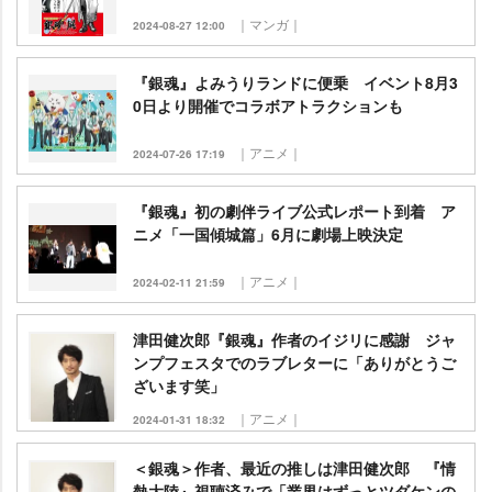
｜マンガ｜
2024-08-27 12:00
『銀魂』よみうりランドに便乗 イベント8月3
0日より開催でコラボアトラクションも
｜アニメ｜
2024-07-26 17:19
『銀魂』初の劇伴ライブ公式レポート到着 ア
ニメ「一国傾城篇」6月に劇場上映決定
｜アニメ｜
2024-02-11 21:59
津田健次郎『銀魂』作者のイジリに感謝 ジャ
ンプフェスタでのラブレターに「ありがとうご
ざいます笑」
｜アニメ｜
2024-01-31 18:32
＜銀魂＞作者、最近の推しは津田健次郎 『情
熱大陸』視聴済みで「業界はずっとツダケンの