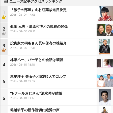
ニュース記事アクセスランキング
『徹子の部屋』山村紅葉放送日決定
1
2026-08-09 17:05
亜希 元夫・清原和博との現在の関係
2
2026-08-08 08:15
投資家の桐谷さん長年保有の株紹介
3
2026-08-09 18:41
林家ペー、パー子との会話は筆談
4
2026-08-10 18:18
東尾理子 夫＆子と家族5人でゴルフ
5
2026-08-10 13:05
“Nクールおじさん”清水伸が結婚
6
2026-08-10 13:17
堀越耕平の新作読切に絶賛の声