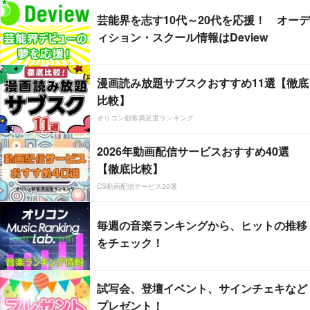
芸能界を志す10代～20代を応援！ オーデ
ィション・スクール情報はDeview
漫画読み放題サブスクおすすめ11選【徹底
比較】
オリコン顧客満足度ランキング
2026年動画配信サービスおすすめ40選
【徹底比較】
CS動画配信サービス20選
毎週の音楽ランキングから、ヒットの推移
をチェック！
試写会、登壇イベント、サインチェキなど
プレゼント！