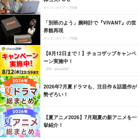
オリコンタイアップ特集
「別班のよう」腕時計で『VIVANT』の世
界観再現
オリコンタイアップ特集
【8月12日まで！】チョコザップキャンペ
ーン実施中！
（PR）chocoZAP
2026年7月夏ドラマも、注目作＆話題作が
勢ぞろい！
【夏アニメ2026】7月期夏の新アニメを一
挙紹介！