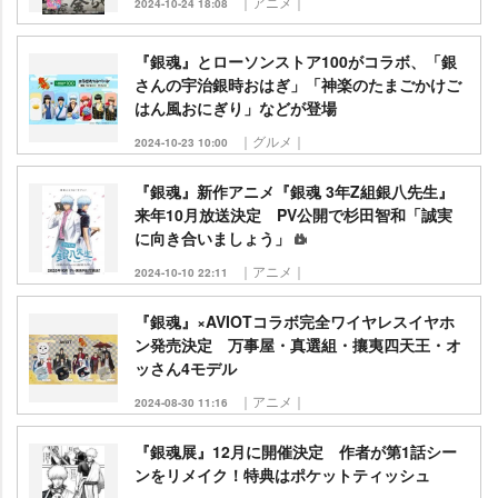
｜アニメ｜
2024-10-24 18:08
『銀魂』とローソンストア100がコラボ、「銀
さんの宇治銀時おはぎ」「神楽のたまごかけご
はん風おにぎり」などが登場
｜グルメ｜
2024-10-23 10:00
『銀魂』新作アニメ『銀魂 3年Z組銀八先生』
来年10月放送決定 PV公開で杉田智和「誠実
に向き合いましょう」
｜アニメ｜
2024-10-10 22:11
『銀魂』×AVIOTコラボ完全ワイヤレスイヤホ
ン発売決定 万事屋・真選組・攘夷四天王・オ
ッさん4モデル
｜アニメ｜
2024-08-30 11:16
『銀魂展』12月に開催決定 作者が第1話シー
ンをリメイク！特典はポケットティッシュ