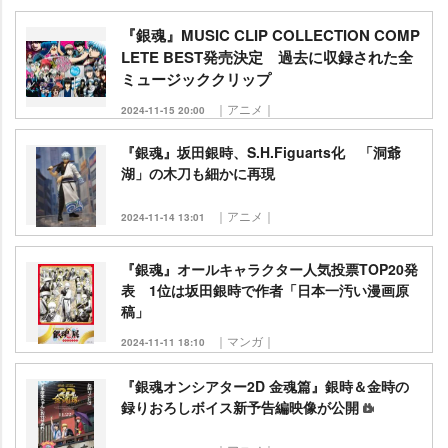
『銀魂』MUSIC CLIP COLLECTION COMP
LETE BEST発売決定 過去に収録された全
ミュージッククリップ
｜アニメ｜
2024-11-15 20:00
『銀魂』坂田銀時、S.H.Figuarts化 「洞爺
湖」の木刀も細かに再現
｜アニメ｜
2024-11-14 13:01
『銀魂』オールキャラクター人気投票TOP20発
表 1位は坂田銀時で作者「日本一汚い漫画原
稿」
｜マンガ｜
2024-11-11 18:10
『銀魂オンシアター2D 金魂篇』銀時＆金時の
録りおろしボイス新予告編映像が公開