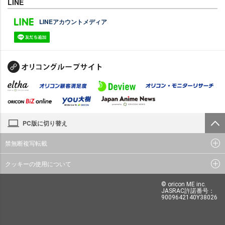
LINE
LINEアカウントメディア
PC版に切り替え
禁無断複写転載
クッキーの使用について
© oricon ME inc.
JASRAC許諾番号：
9009642140Y38026