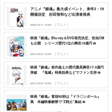
アニメ『銀魂』集大成イベント、来年3・19
開催決定 杉田智和など出演者発表
｜アニメ｜
2022-10-11 12:00
映画『銀魂』Blu-ray＆DVD発売決定、告知CM
も公開 シリーズ歴代1位の興収19億円
｜アニメ｜
2021-05-01 19:26
映画『銀魂』前作超えの歴代最高興収17.4億円
突破 『鬼滅』特典効果などでファン支持
｜アニメ｜
2021-03-01 18:32
映画『銀魂』冒頭90秒は『ドラ〇ンボール』
風 本編映像解禁で“Z戦士”集結