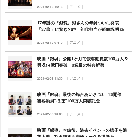
｜アニメ｜
2021-02-13 16:18
17年謎の『銀魂』銀さんの年齢ついに発表、
「27歳」に驚きの声 初代担当が経緯説明
｜アニメ｜
2021-02-13 07:10
映画『銀魂』公開1ヶ月で観客動員数100万人＆
興収14億円突破 8週目の特典解禁
｜アニメ｜
2021-02-08 13:30
映画『銀魂』最後の舞台あいさつ2・13開催
観客動員“ほぼ”100万人突破記念
｜アニメ｜
2021-02-03 18:00
映画『銀魂』本編後、過去イベントの様子を追
加上映 杉田智和ら声優トークを堪能