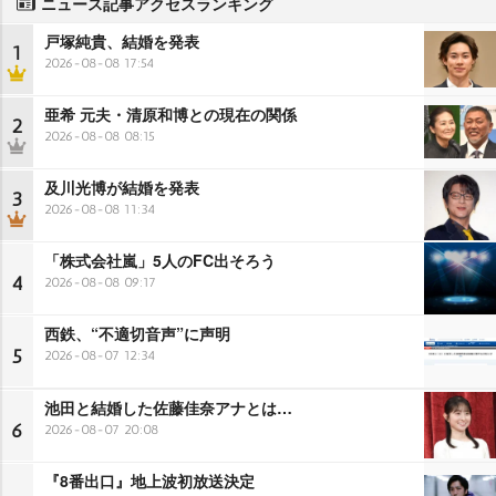
ニュース記事アクセスランキング
戸塚純貴、結婚を発表
1
2026-08-08 17:54
亜希 元夫・清原和博との現在の関係
2
2026-08-08 08:15
及川光博が結婚を発表
3
2026-08-08 11:34
「株式会社嵐」5人のFC出そろう
4
2026-08-08 09:17
西鉄、“不適切音声”に声明
5
2026-08-07 12:34
池田と結婚した佐藤佳奈アナとは…
6
2026-08-07 20:08
『8番出口』地上波初放送決定