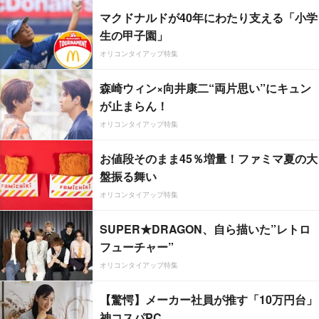
マクドナルドが40年にわたり支える「小学
生の甲子園」
オリコンタイアップ特集
森崎ウィン×向井康二“両片思い”にキュン
が止まらん！
オリコンタイアップ特集
お値段そのまま45％増量！ファミマ夏の大
盤振る舞い
オリコンタイアップ特集
SUPER★DRAGON、自ら描いた”レトロ
フューチャー”
オリコンタイアップ特集
【驚愕】メーカー社員が推す「10万円台」
神コスパPC