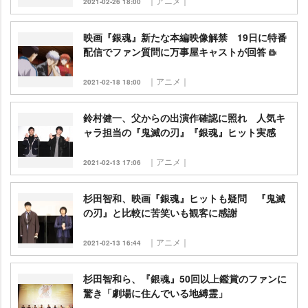
｜アニメ｜
2021-02-26 18:00
映画『銀魂』新たな本編映像解禁 19日に特番
配信でファン質問に万事屋キャストが回答
｜アニメ｜
2021-02-18 18:00
鈴村健一、父からの出演作確認に照れ 人気キ
ャラ担当の『鬼滅の刃』『銀魂』ヒット実感
｜アニメ｜
2021-02-13 17:06
杉田智和、映画『銀魂』ヒットも疑問 『鬼滅
の刃』と比較に苦笑いも観客に感謝
｜アニメ｜
2021-02-13 16:44
杉田智和ら、『銀魂』50回以上鑑賞のファンに
驚き「劇場に住んでいる地縛霊」