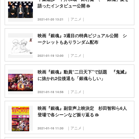
語ったインタビュー公開
｜アニメ｜
2021-01-20 13:21
映画『銀魂』3週目の特典ビジュアル公開 シ
ークレットもありランダム配布
｜アニメ｜
2021-01-19 12:00
映画『銀魂』動員“二日天下”で話題 『鬼滅』
に抜かれ2位後退も「銀魂らしい」
｜アニメ｜
2021-01-18 14:56
映画『銀魂』副音声上映決定 杉田智和ら6人
登場で各シーンなど振り返る
｜アニメ｜
2021-01-16 11:30