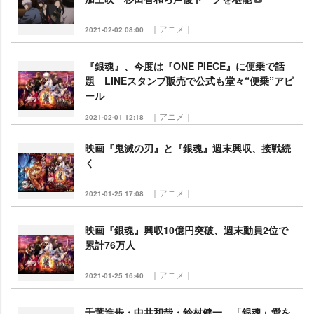
｜アニメ｜
2021-02-02 08:00
『銀魂』、今度は『ONE PIECE』に便乗で話
題 LINEスタンプ販売で公式も堂々“便乗”アピ
ール
｜アニメ｜
2021-02-01 12:18
映画『鬼滅の刃』と『銀魂』週末興収、接戦続
く
｜アニメ｜
2021-01-25 17:08
映画『銀魂』興収10億円突破、週末動員2位で
累計76万人
｜アニメ｜
2021-01-25 16:40
千葉進歩・中井和哉・鈴村健一、「銀魂」愛を