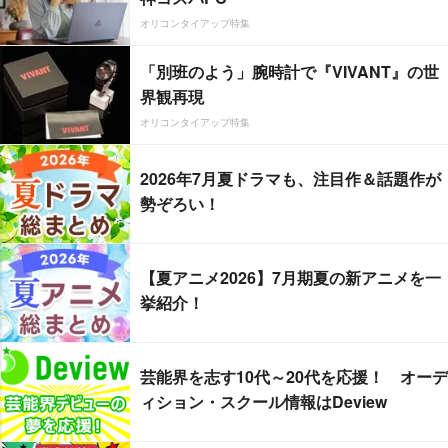
オリコンタイアップ特集
「別班のよう」腕時計で『VIVANT』の世
界観再現
オリコンタイアップ特集
2026年7月夏ドラマも、注目作＆話題作が
勢ぞろい！
【夏アニメ2026】7月期夏の新アニメを一
挙紹介！
芸能界を志す10代～20代を応援！ オーデ
ィション・スクール情報はDeview