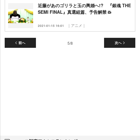
近藤があのゴリラと玉の輿婚へ!? 『銀魂 THE
SEMI FINAL』真選組篇、予告解禁
｜アニメ｜
2021-01-15 16:01
前へ
5/8
次へ