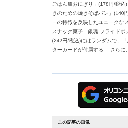
ごはん風おにぎり」(178円/税
きのための焼きそばパン」(140
ーの特徴を反映したユニークな
スナック菓子「銀魂 フライドポ
(242円/税込)にはランダムで
ターカードが付属する。
さらに
ットイオンウォーター 500ml
ード 525ml」、「BEANS&ROA
75g」など、対象ソフトドリン
トを使用したステッカーとアニ
用したステッカーセットが付く
ジナルグッズとしては、人気の
ッジやトレーディングカードなど
この記事の画像
コラボレーション商品は、本日か