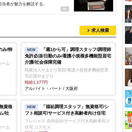
担当者が魅力を解説する。
求人検索
のみ/特
「週1から可」調理スタッフ/調理師
NEW
免許必須/日勤のみ/看護小規模多機能型居宅
介護/社会保障完備
ホーム
医療法人やまどり医院/看護小規模多機能型居
宅介護やまどり
時給1,177円
アルバイト・パート / 大阪府
/無資格
「福祉調理スタッフ」無資格可/シ
NEW
ム/社
フト相談可/サービス付き高齢者向け住宅
プレシャス 合同会社/サービス付き高齢者向け
ホーム
住宅 コスモス