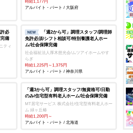
時給1,177円
アルバイト・パート / 大阪府
免許必
「週2から可」調理スタッフ/調理師
NEW
障完備
免許必須/シフト相談可/特別養護老人ホー
ム/社会保障完備
ュニティ
社会福祉法人厚木慈光会/ムツアイホームやす
らぎ
時給1,225円～1,375円
アルバイト・パート / 神奈川県
「週3から可」調理スタッフ/無資格可/日勤
のみ/住宅型有料老人ホーム/社会保障完備
MT居宅サービス 株式会社/住宅型有料老人ホー
ム 緑ヶ丘椿
時給1,200円～
アルバイト・パート / 北海道