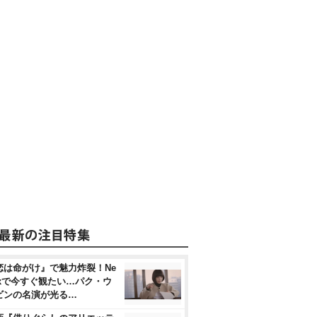
恋は命がけ』で魅力炸裂！Ne
flixで今すぐ観たい…パク・ウ
ビンの名演が光る…