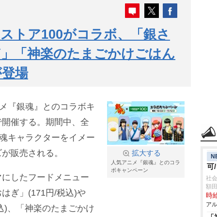
ストア100がコラボ、「銀さ
ぎ」「神楽のたまごかけごはん
が登場
ニメ『銀魂』とのコラボキ
で開催する。期間中、全
銀魂キャラクターをイメー
ズが販売される。
拡大する
N
人気アニメ『銀魂』とのコラ
可
ボキャンペーン
マにしたフードメニュー
社
額
ぎ」(171円/税込)
時給
アル
税込)、「神楽のたまごかけ