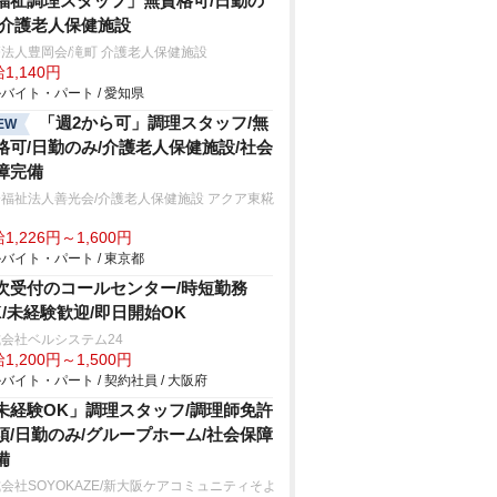
福祉調理スタッフ」無資格可/日勤の
/介護老人保健施設
法人豊岡会/滝町 介護老人保健施設
1,140円
バイト・パート / 愛知県
「週2から可」調理スタッフ/無
EW
格可/日勤のみ/介護老人保健施設/社会
障完備
福祉法人善光会/介護老人保健施設 アクア東糀
1,226円～1,600円
バイト・パート / 東京都
次受付のコールセンター/時短勤務
K/未経験歓迎/即日開始OK
会社ベルシステム24
1,200円～1,500円
バイト・パート / 契約社員 / 大阪府
未経験OK」調理スタッフ/調理師免許
須/日勤のみ/グループホーム/社会保障
備
会社SOYOKAZE/新大阪ケアコミュニティそよ