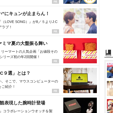
い”にキュンが止まらん！
OVE SONG）』が8／５よりJ:C
アラブ！
ァミマ夏の大盤振る舞い
ミリーマートの人気企画「お値段その
、シリーズ初の年2回開催！
C９選」とは？
い。そこで、マウスコンピューターの
をご紹介！
界観表現した腕時計登場
NT』コラボレーションウオッチを製