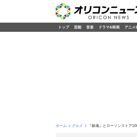
トップ
芸能
音楽
ドラマ&映画
アニメ
ホーム
グルメ
『銀魂』とローソンストア1