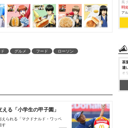
風 
ため、なくなり次第終了
時給
アル
ンド
グルメ
フード
ローソン
茶
違
オ
支える「小学生の甲子園」
与えられる「マクドナルド・ワッペ
指す