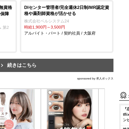
/無資格
DIセンター管理者/完全週休2日制/MR認定資
格や薬剤師資格が活かせる
会保障
株式会社ベルシステム24
時給1,900円～3,500円
 第2
アルバイト・パート / 契約社員 / 大阪府
続きはこちら
sponsored by 求人ボックス
『
t
ン