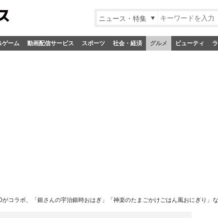
ニュース・特集
&ゲーム
動画配信サービス
スポーツ
社会・経済
グルメ
ビューティ
ラ
00がコラボ、「銀さんの宇治銀時おはぎ」「神楽のたまごかけごはん風おにぎり」