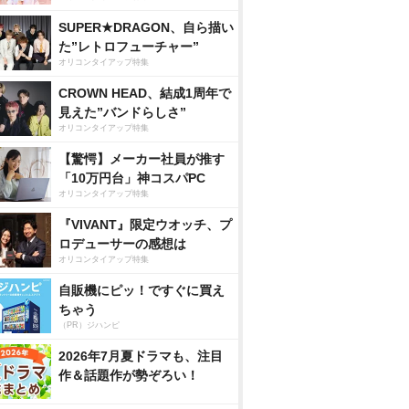
SUPER★DRAGON、自ら描い
た”レトロフューチャー”
オリコンタイアップ特集
CROWN HEAD、結成1周年で
見えた”バンドらしさ”
オリコンタイアップ特集
【驚愕】メーカー社員が推す
「10万円台」神コスパPC
オリコンタイアップ特集
『VIVANT』限定ウオッチ、プ
ロデューサーの感想は
オリコンタイアップ特集
自販機にピッ！ですぐに買え
ちゃう
（PR）ジハンピ
2026年7月夏ドラマも、注目
作＆話題作が勢ぞろい！