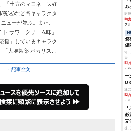
「
込)、「土方のマヨネーズ好
み
円/税込)など各キャラクタ
医療
時給
メニューが並ぶ。また、
アル
テト サワークリーム味」
N
資
、「応援」しているキャラク
保
、「大塚製薬 ポカリスエ
社会
谷
」、「伊右衛門 京都レモネ
時給
アル
STERS カフェラッテ缶 3
記事全文
一
クには、描き下ろしイラス
O
メの印象的なシーンを使
株式
時給
特典も実施される。オリ
アル
アクリルスタンド、缶バ
「
必
、5種のグッズを展開。
完
ら11月12日まで展開さ
株式