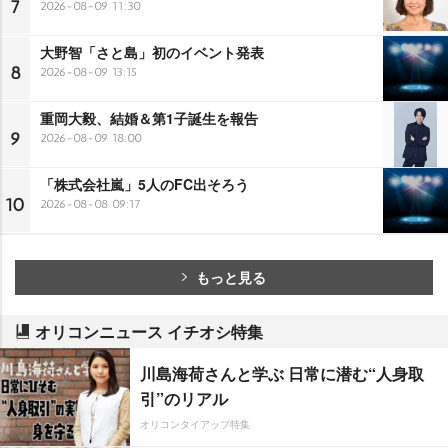
7
2026-08-09 11:30
大野智「さと島」初のイベント発表
8
2026-08-09 13:15
重岡大毅、結婚＆第1子誕生を報告
9
2026-08-09 18:00
「株式会社嵐」5人のFC出そろう
10
2026-08-08 09:17
もっと見る
オリコンニュース イチオシ特集
川島海荷さんと学ぶ 日常に潜む“人身取
引”のリアル
オリコンタイアップ特集