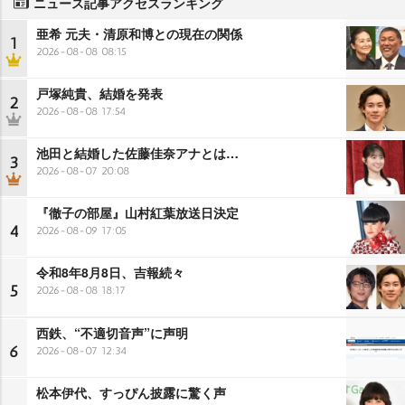
ニュース記事アクセスランキング
亜希 元夫・清原和博との現在の関係
1
2026-08-08 08:15
戸塚純貴、結婚を発表
2
2026-08-08 17:54
池田と結婚した佐藤佳奈アナとは…
3
2026-08-07 20:08
『徹子の部屋』山村紅葉放送日決定
4
2026-08-09 17:05
令和8年8月8日、吉報続々
5
2026-08-08 18:17
西鉄、“不適切音声”に声明
6
2026-08-07 12:34
松本伊代、すっぴん披露に驚く声