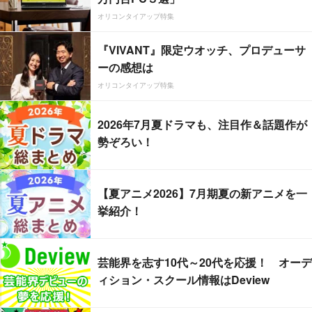
オリコンタイアップ特集
『VIVANT』限定ウオッチ、プロデューサ
ーの感想は
オリコンタイアップ特集
2026年7月夏ドラマも、注目作＆話題作が
勢ぞろい！
【夏アニメ2026】7月期夏の新アニメを一
挙紹介！
芸能界を志す10代～20代を応援！ オーデ
ィション・スクール情報はDeview