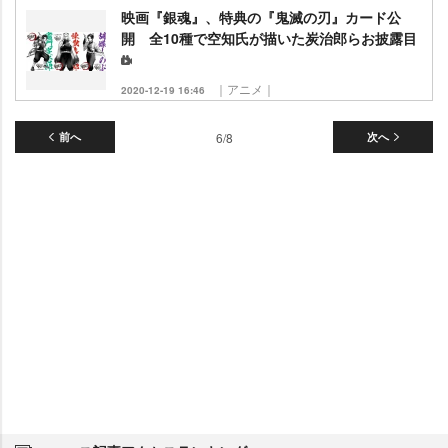
映画『銀魂』、特典の『鬼滅の刃』カード公
開 全10種で空知氏が描いた炭治郎らお披露目
｜アニメ｜
2020-12-19 16:46
前へ
6/8
次へ