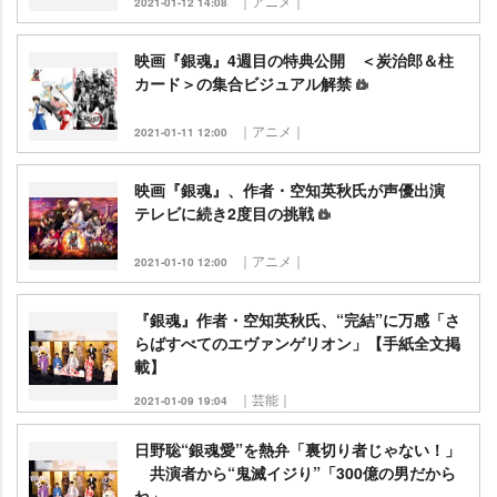
｜アニメ｜
2021-01-12 14:08
映画『銀魂』4週目の特典公開 ＜炭治郎＆柱
カード＞の集合ビジュアル解禁
｜アニメ｜
2021-01-11 12:00
映画『銀魂』、作者・空知英秋氏が声優出演
テレビに続き2度目の挑戦
｜アニメ｜
2021-01-10 12:00
『銀魂』作者・空知英秋氏、“完結”に万感「さ
らばすべてのエヴァンゲリオン」【手紙全文掲
載】
｜芸能｜
2021-01-09 19:04
日野聡“銀魂愛”を熱弁「裏切り者じゃない！」
共演者から“鬼滅イジり”「300億の男だから
ね」