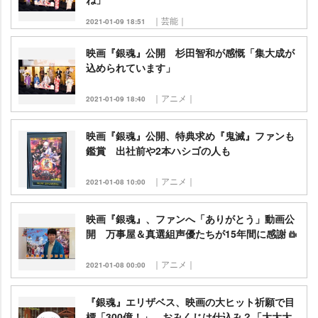
｜芸能｜
2021-01-09 18:51
映画『銀魂』公開 杉田智和が感慨「集大成が
込められています」
｜アニメ｜
2021-01-09 18:40
映画『銀魂』公開、特典求め『鬼滅』ファンも
鑑賞 出社前や2本ハシゴの人も
｜アニメ｜
2021-01-08 10:00
映画『銀魂』、ファンへ「ありがとう」動画公
開 万事屋＆真選組声優たちが15年間に感謝
｜アニメ｜
2021-01-08 00:00
『銀魂』エリザベス、映画の大ヒット祈願で目
標「300億！」 おみくじは仕込み？「大大大