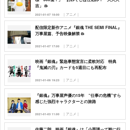
吉」
｜アニメ｜
2021-01-07 18:00
配信限定新作アニメ『銀魂 THE SEMI FINAL』
万事屋篇、予告映像解禁
｜アニメ｜
2021-01-07 17:00
映画『銀魂』緊急事態宣言に柔軟対応 特典
『鬼滅の刃』カードを5週目にも再配布
｜アニメ｜
2021-01-06 19:23
『銀魂』万事屋声優の15年 “仕事の危機”すら
感じた強烈キャラクターとの旅路
｜アニメ｜
2021-01-03 11:00
佐藤二朗、映画『銀魂』は「小栗誘って観に行