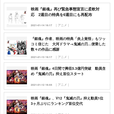
映画『銀魂』再び緊急事態宣言に柔軟対
応 2週目の特典を6週目にも再配布
｜アニメ｜
2021-01-14 16:17
『銀魂』作者、映画の特典「炎上覚悟」もツッ
コミ信じた 大河ドラマ→鬼滅の刃…便乗した
数々の作品に感謝
｜アニメ｜
2021-01-13 19:17
映画『銀魂』4日間で興収5.3億円突破 動員含
め『鬼滅の刃』抑え首位スタート
｜アニメ｜
2021-01-12 16:44
映画『銀魂』、V12『鬼滅の刃』抑え動員1位
3ヶ月ぶりにランキング首位交代