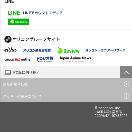
LINE
LINEアカウントメディア
PC版に切り替え
禁無断複写転載
クッキーの使用について
© oricon ME inc.
JASRAC許諾番号：
9009642140Y38026