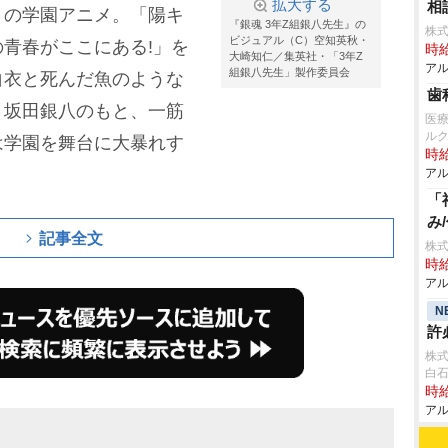
拡大する
相
りの学園アニメ。「陽キ
『銀魂 3年Z組銀八先生』の
株
ビジュアル（C）空知英秋・
青春がここにある!」を
時給
大崎知仁／集英社・「3年Z
アル
組銀八先生」製作委員会
白衣と死んだ魚のような
歯
・坂田銀八のもと、一筋
医
ル
は学園を舞台に大暴れす
時給
アル
「
み
記事全文
株式
時給
アル
N
許
株
白
時給
アル