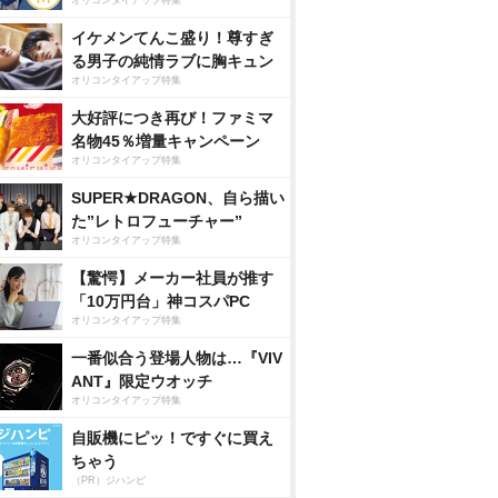
オリコンタイアップ特集
イケメンてんこ盛り！尊すぎ
る男子の純情ラブに胸キュン
オリコンタイアップ特集
大好評につき再び！ファミマ
名物45％増量キャンペーン
オリコンタイアップ特集
SUPER★DRAGON、自ら描い
た”レトロフューチャー”
オリコンタイアップ特集
【驚愕】メーカー社員が推す
「10万円台」神コスパPC
オリコンタイアップ特集
一番似合う登場人物は…『VIV
ANT』限定ウオッチ
オリコンタイアップ特集
自販機にピッ！ですぐに買え
ちゃう
（PR）ジハンピ