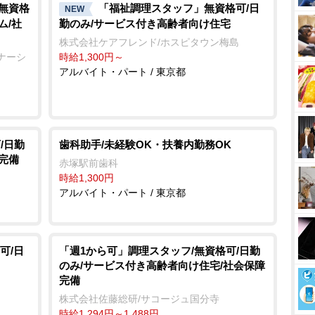
/無資格
「福祉調理スタッフ」無資格可/日
NEW
ム/社
勤のみ/サービス付き高齢者向け住宅
株式会社ケアフレンド/ホスピタウン梅島
ナーシ
時給1,300円～
アルバイト・パート / 東京都
/日勤
歯科助手/未経験OK・扶養内勤務OK
完備
赤塚駅前歯科
時給1,300円
アルバイト・パート / 東京都
可/日
「週1から可」調理スタッフ/無資格可/日勤
のみ/サービス付き高齢者向け住宅/社会保障
完備
島
株式会社佐藤総研/サコージュ国分寺
時給1,294円～1,488円