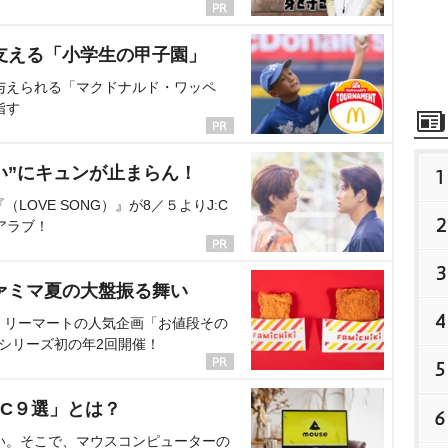
支える「小学生の甲子園」
与えられる「マクドナルド・ワッペ
指す
い”にキュンが止まらん！
1
OVE SONG）』が8／５よりJ:C
2
アラブ！
3
ァミマ夏の大盤振る舞い
4
ミリーマートの人気企画「お値段その
、シリーズ初の年2回開催！
5
C９選」とは？
6
い。そこで、マウスコンピューターの