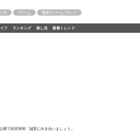
ンガ
ゲーム
無料ゲームプレイ
イフ
ランキング
推し活
新着トレンド
PV公開で杉田智和「誠実に向き合いましょう」