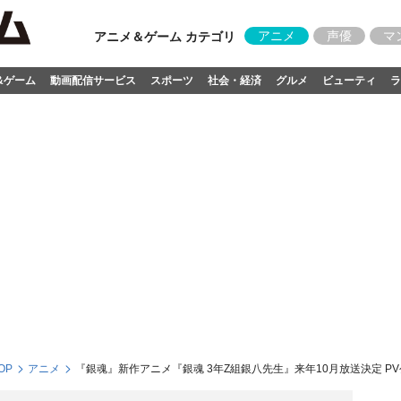
アニメ
声優
マ
アニメ＆ゲーム カテゴリ
&ゲーム
動画配信サービス
スポーツ
社会・経済
グルメ
ビューティ
ラ
OP
アニメ
『銀魂』新作アニメ『銀魂 3年Z組銀八先生』来年10月放送決定 