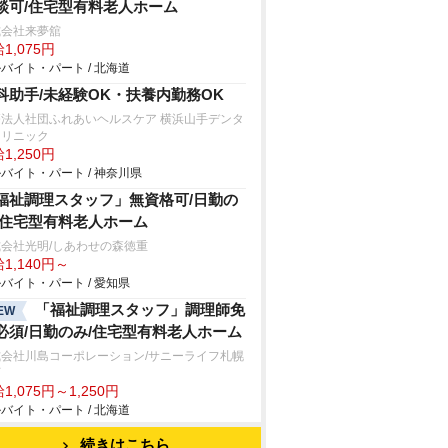
談可/住宅型有料老人ホーム
式会社来夢舘
1,075円
バイト・パート / 北海道
科助手/未経験OK・扶養内勤務OK
療法人社団ふれあいヘルスケア 横浜山手デンタ
クリニック
1,250円
バイト・パート / 神奈川県
福祉調理スタッフ」無資格可/日勤の
/住宅型有料老人ホーム
会社光明/しあわせの森徳重
1,140円～
バイト・パート / 愛知県
「福祉調理スタッフ」調理師免
EW
必須/日勤のみ/住宅型有料老人ホーム
式会社川島コーポレーション/サニーライフ札幌
石
1,075円～1,250円
バイト・パート / 北海道
続きはこちら