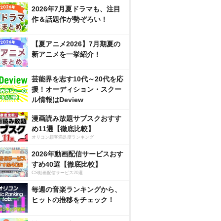
2026年7月夏ドラマも、注目
作＆話題作が勢ぞろい！
【夏アニメ2026】7月期夏の
新アニメを一挙紹介！
芸能界を志す10代～20代を応
援！オーディション・スクー
ル情報はDeview
漫画読み放題サブスクおすす
め11選【徹底比較】
オリコン顧客満足度ランキング
2026年動画配信サービスおす
すめ40選【徹底比較】
CS動画配信サービス20選
毎週の音楽ランキングから、
ヒットの推移をチェック！