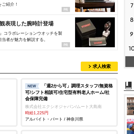
をご紹介！
7
8
界観表現した腕時計登場
9
NT』コラボレーションウオッチを製
担当者が魅力を解説する。
1
求人検索
「週2から可」調理スタッフ/無資格
NEW
可/シフト相談可/住宅型有料老人ホーム/社
会保障完備
株式会社エクシオジャパン/ムート大島南
時給1,225円
アルバイト・パート / 神奈川県