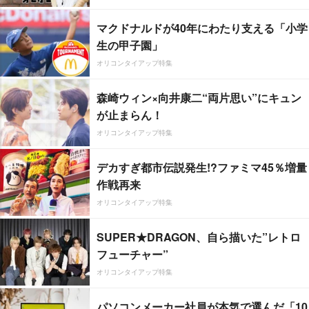
マクドナルドが40年にわたり支える「小学
生の甲子園」
オリコンタイアップ特集
森崎ウィン×向井康二“両片思い”にキュン
が止まらん！
オリコンタイアップ特集
デカすぎ都市伝説発生!?ファミマ45％増量
作戦再来
オリコンタイアップ特集
SUPER★DRAGON、自ら描いた”レトロ
フューチャー”
オリコンタイアップ特集
パソコンメーカー社員が本気で選んだ「10