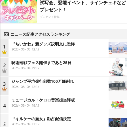
試写会、登壇イベント、サインチェキなど
プレゼント！
プレゼント特集
ニュース記事アクセスランキング
『ちいかわ』新グッズ説明文に恐怖
1
2026-08-06 12:15
呪術廻戦フェス開催まであと25日
2
2026-08-04 19:12
ジャンプ平均発行部数100万部割れ
3
2026-08-06 12:16
ミュージカル・ケロロ音楽担当降板
4
2026-08-04 18:15
『キルケーの魔女』独占配信決定
5
2026-08-04 12:15