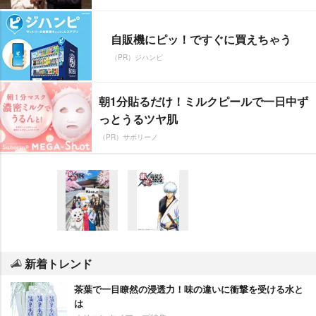
自販機にピッ！ですぐに買えちゃう
（PR）ジハンピ
朝1分貼るだけ！ミルクピールで一日中ず
っとうるツヤ肌
（PR）サボリーノ
新着トレンド
茶葉で一目瞭然の浸透力！味の違いに衝撃を受ける水と
は