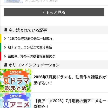
オリコンタイアップ特集
もっと見る
今、読まれている記事
15歳で当時27歳の夫に一目惚れ
研ナオコ、コンビニで買う商品
芸能界、海外への移住報告相次ぐ
オリコン インフォメーション
2026年7月夏ドラマも、注目作＆話題作が
勢ぞろい！
【夏アニメ2026】7月期夏の新アニメを一
挙紹介！