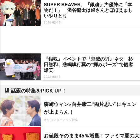
SUPER BEAVER、『銀魂』声優陣に「本
物だ！」 渋谷龍太は銀さんとほほえまし
いやりとり
2026-02-13
『銀魂』イベントで『鬼滅の刃』ネタ 杉
田智和、悲鳴嶼行冥の“拝みポーズ”で観客
爆笑
2025-08-16
話題の特集をPICK UP！
森崎ウィン×向井康二“両片思い”にキュン
が止まらん！
オリコンタイアップ特集
お値段そのまま45％増量！ファミマ夏の大