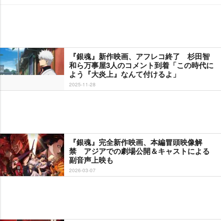
『銀魂』新作映画、アフレコ終了 杉田智
和ら万事屋3人のコメント到着「この時代に
よう『大炎上』なんて付けるよ」
2025-11-28
『銀魂』完全新作映画、本編冒頭映像解
禁 アジアでの劇場公開＆キャストによる
副音声上映も
2026-03-07