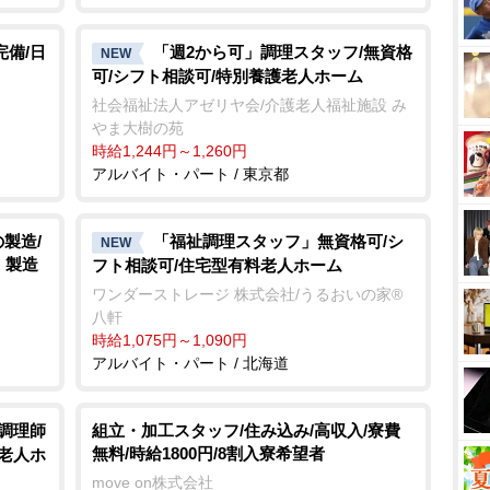
完備/日
「週2から可」調理スタッフ/無資格
NEW
可/シフト相談可/特別養護老人ホーム
社会福祉法人アゼリヤ会/介護老人福祉施設 み
ま大樹の苑
時給1,244円～1,260円
アルバイト・パート / 東京都
製造/
「福祉調理スタッフ」無資格可/シ
NEW
・製造
フト相談可/住宅型有料老人ホーム
ワンダーストレージ 株式会社/うるおいの家®
八軒
時給1,075円～1,090円
アルバイト・パート / 北海道
/調理師
組立・加工スタッフ/住み込み/高収入/寮費
無料/時給1800円/8割入寮希望者
料老人ホ
move on株式会社