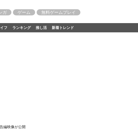
ンガ
ゲーム
無料ゲームプレイ
イフ
ランキング
推し活
新着トレンド
予告編映像が公開