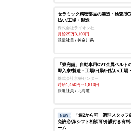
セラミック精密部品の製造・検査/寮
払い/工場・製造
株式会社ライオン社
月給25万3,100円
派遣社員 / 神奈川県
「寮完備」自動車用CVT金属ベルトの
即入寮/製造・工場/日勤/日払い/工場
株式会社京栄センター
時給1,450円～1,813円
派遣社員 / 北海道
「週2から可」調理スタッフ
NEW
免許必須/シフト相談可/介護付き有
ーム