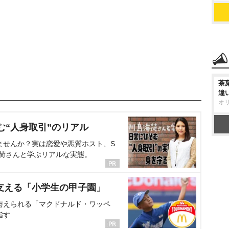
茶
違
オ
む“人身取引”のリアル
ませんか？実は恋愛や悪質ホスト、S
海荷さんと学ぶリアルな実態。
支える「小学生の甲子園」
与えられる「マクドナルド・ワッペ
指す