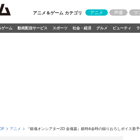
アニメ
声優
マ
アニメ＆ゲーム カテゴリ
&ゲーム
動画配信サービス
スポーツ
社会・経済
グルメ
ビューティ
ラ
OP
アニメ
『銀魂オンシアター2D 金魂篇』銀時&金時の録りおろしボイス新