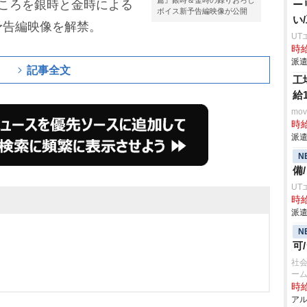
篇』銀時＆金時の録りおろし
ころを銀時と金時による
ー
ボイス新予告編映像が公開
い
予告編映像を解禁。
UT
時給
派遣
記事全文
工
給
mo
時給
派遣
N
備
UT
時給
派遣
N
可
社会
ー
時給
アル