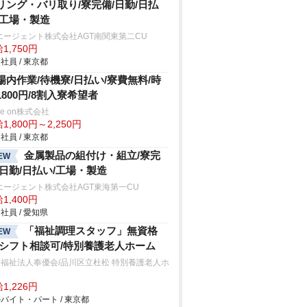
リング・バリ取り/寮完備/日勤/日払
/工場・製造
エージェント株式会社AGT南関東第二CU
1,750円
社員 / 東京都
場内作業/待機寮/日払い/寮費無料/時
1800円/8割入寮希望者
ve on株式会社
1,800円～2,250円
社員 / 東京都
金属製品の組付け・組立/寮完
EW
/日勤/日払い/工場・製造
エージェント株式会社AGT東海第一CU
1,400円
社員 / 愛知県
「福祉調理スタッフ」無資格
EW
/シフト相談可/特別養護老人ホーム
福祉法人奉優会/品川区立杜松 特別養護老人ホ
ム
1,226円
バイト・パート / 東京都