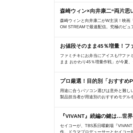
森崎ウィン×向井康二“両片思
森崎ウィンと向井康二がW主演！映画『（L
OM STREAMで最速配信。究極のピュ
お値段そのまま45％増量！フ
ファミチキにお弁当にアイスも!?ファ
まま おかわり45％増量作戦」が今夏
プロ厳選！目的別「おすすめP
用途に合うパソコン選びは意外と難し
製品担当者が用途別のおすすめモデル
『VIVANT』続編の鍵は…世
セイコーが、TBS系日曜劇場『VIVA
作。ドラマプロデューサーとセイコー