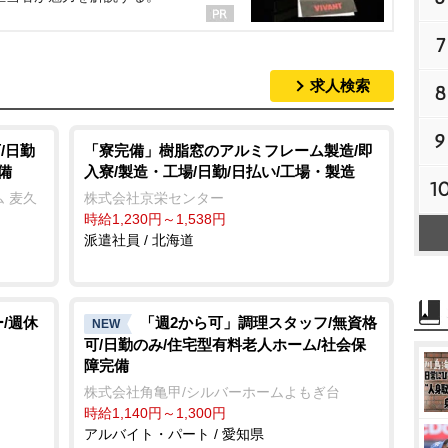
7
求人検索
8
9
/日勤
「寮完備」樹脂窓のアルミフレーム製造/即
備
入寮/製造・工場/日勤/日払い/工場・製造
1
 麦久
株式会社京栄センター
時給1,230円～1,538円
派遣社員 / 北海道
/週休
「週2から可」調理スタッフ/無資格
NEW
可/日勤のみ/住宅型有料老人ホーム/社会保
障完備
株式会社角亀甲/シルバーホームよもぎ台
時給1,140円～1,300円
アルバイト・パート / 愛知県