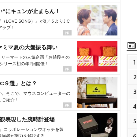
い”にキュンが止まらん！
OVE SONG）』が8／５よりJ:C
アラブ！
ァミマ夏の大盤振る舞い
ミリーマートの人気企画「お値段その
1
、シリーズ初の年2回開催！
2
C９選」とは？
3
い。そこで、マウスコンピューターの
をご紹介！
4
界観表現した腕時計登場
5
NT』コラボレーションウオッチを製
6
担当者が魅力を解説する。