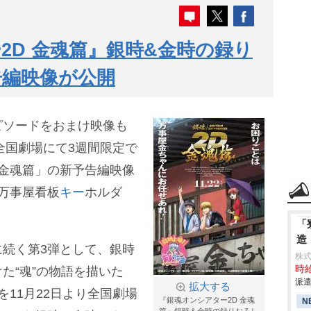
2D 金魂篇』銀時&金時の録り
告編映像が公開
ピソードをおまけ映像も
全国劇場にて3週間限定で
 金魂篇」の新予告編映像
万事屋看板
キー
ホルダ
「
造
続く第3弾として、銀時
株
時給
た“魂”の物語を描いた
派遣
拡大する
を11月22日より全国劇場
『銀魂オンシアター2D 金魂
N