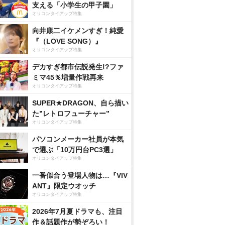
支える「小学生の甲子園」
オリコンタイアップ特集
向井康二イケメンすぎ！純愛
『（LOVE SONG）』
オリコンタイアップ特集
デカすぎ都市伝説発生!?ファ
ミマ45％増量作戦再来
オリコンタイアップ特集
SUPER★DRAGON、自ら描い
た”レトロフューチャー”
オリコンタイアップ特集
パソコンメーカー社員が本気
で選ぶ「10万円台PC3選」
オリコンタイアップ特集
一番似合う登場人物は…『VIV
ANT』限定ウオッチ
オリコンタイアップ特集
2026年7月夏ドラマも、注目
作＆話題作が勢ぞろい！