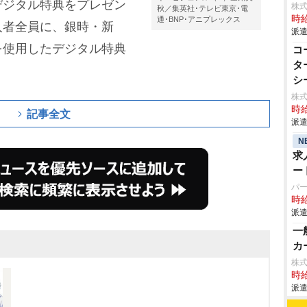
デジタル特典をプレゼン
株
秋／集英社･テレビ東京･電
時給
通･BNP･アニプレックス
入者全員に、銀時・新
派遣
を使用したデジタル特典
コ
タ
シ
株
時給
記事全文
派遣
N
求
ー
パ
時給
派遣
一
カ
株
時給
派遣