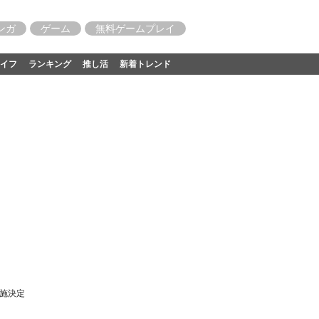
ンガ
ゲーム
無料ゲームプレイ
イフ
ランキング
推し活
新着トレンド
施決定