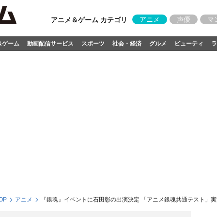
アニメ
声優
マ
アニメ＆ゲーム カテゴリ
&ゲーム
動画配信サービス
スポーツ
社会・経済
グルメ
ビューティ
ラ
OP
アニメ
『銀魂』イベントに石田彰の出演決定 「アニメ銀魂共通テスト」実