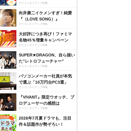
オリコンタイアップ特集
向井康二イケメンすぎ！純愛
『（LOVE SONG）』
オリコンタイアップ特集
大好評につき再び！ファミマ
名物45％増量キャンペーン
オリコンタイアップ特集
SUPER★DRAGON、自ら描い
た”レトロフューチャー”
オリコンタイアップ特集
パソコンメーカー社員が本気
で選ぶ「10万円台PC3選」
オリコンタイアップ特集
『VIVANT』限定ウオッチ、プ
ロデューサーの感想は
オリコンタイアップ特集
2026年7月夏ドラマも、注目
作＆話題作が勢ぞろい！