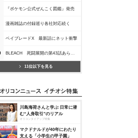
『ポケモン公式ぜんこく図鑑』発売
漫画雑誌の付録巡り各社対応続く
ベイブレードX 最新話にネット衝撃
0
BLEACH 死闘展開の第43話あらすじ
11位以下を見る
川島海荷さんと学ぶ 日常に潜
む“人身取引”のリアル
オリコンタイアップ特集
マクドナルドが40年にわたり
支える「小学生の甲子園」