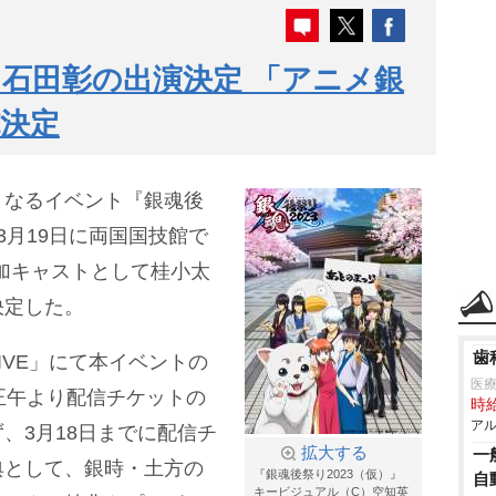
石田彰の出演決定 「アニメ銀
決定
となるイベント『銀魂後
』(3月19日に両国国技館で
加キャストとして桂小太
決定した。
歯
E LIVE」にて本イベントの
医療
正午より配信チケットの
時給
アル
、3月18日までに配信チ
拡大する
一
典として、銀時・土方の
『銀魂後祭り2023（仮）』
自
キービジュアル（C）空知英