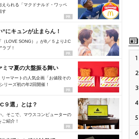
与えられる「マクドナルド・ワッペ
指す
い”にキュンが止まらん！
OVE SONG）』が8／５よりJ:C
アラブ！
1
ァミマ夏の大盤振る舞い
2
ミリーマートの人気企画「お値段その
、シリーズ初の年2回開催！
3
4
C９選」とは？
い。そこで、マウスコンピューターの
5
をご紹介！
6