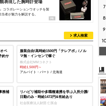
界観表現した腕時計登場
7
NT』コラボレーションウオッチを製
担当者が魅力を解説する。
8
9
求人検索
1
オペ
服装自由!高時給1500円「テレアポ」/ノル
マ無・インセンで稼ぐ
予約サ
株式会社MMコネクト
時給1,500円～
アルバイト・パート / 北海道
事務補
リハビリ補助や多職種連携を学ぶ入所介護/
日勤のみ・時給1472円&有給あり
社会医療法人財団 仁医会