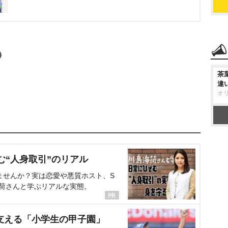
茶
違
オ
む“人身取引”のリアル
ませんか？実は恋愛や悪質ホスト、S
海荷さんと学ぶリアルな実態。
支える「小学生の甲子園」