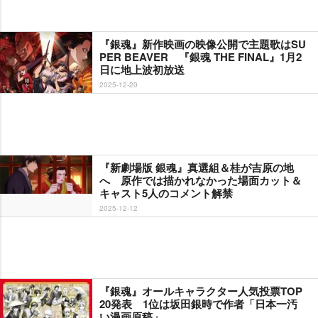
『銀魂』新作映画の映像公開で主題歌はSU
PER BEAVER 『銀魂 THE FINAL』1月2
日に地上波初放送
2025-12-20
『新劇場版 銀魂』真選組＆桂が吉原の地
へ 原作では描かれなかった場面カット＆
キャスト5人のコメント解禁
2025-12-12
『銀魂』オールキャラクター人気投票TOP
20発表 1位は坂田銀時で作者「日本一汚
い漫画原稿」