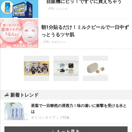
自販機にピッ！ですぐに買えちゃう
（PR）ジハンピ
朝1分貼るだけ！ミルクピールで一日中ず
っとうるツヤ肌
（PR）サボリーノ
新着トレンド
茶葉で一目瞭然の浸透力！味の違いに衝撃を受ける水と
は
オリコンタイアップ特集
もっと見る