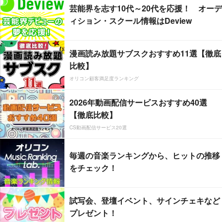
芸能界を志す10代～20代を応援！ オーデ
ィション・スクール情報はDeview
漫画読み放題サブスクおすすめ11選【徹底
比較】
オリコン顧客満足度ランキング
2026年動画配信サービスおすすめ40選
【徹底比較】
CS動画配信サービス20選
毎週の音楽ランキングから、ヒットの推移
をチェック！
試写会、登壇イベント、サインチェキなど
プレゼント！