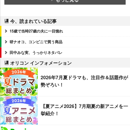
今、読まれている記事
15歳で当時27歳の夫に一目惚れ
研ナオコ、コンビニで買う商品
田中みな実、うっかりネタバレ
オリコン インフォメーション
2026年7月夏ドラマも、注目作＆話題作が
勢ぞろい！
【夏アニメ2026】7月期夏の新アニメを一
挙紹介！