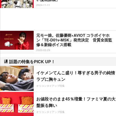
2024-11-11
元モー娘。佐藤優樹×AVIOT コラボイヤホ
ン「TE-D01v-MSK」発売決定 音質全面監
修＆新録ボイス搭載
2023-03-29
話題の特集をPICK UP！
イケメンてんこ盛り！尊すぎる男子の純情
ラブに胸キュン
オリコンタイアップ特集
お値段そのまま45％増量！ファミマ夏の大
盤振る舞い
オリコンタイアップ特集