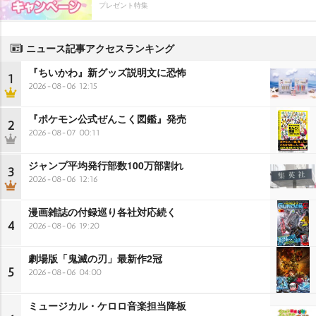
プレゼント特集
ニュース記事アクセスランキング
『ちいかわ』新グッズ説明文に恐怖
1
2026-08-06 12:15
『ポケモン公式ぜんこく図鑑』発売
2
2026-08-07 00:11
ジャンプ平均発行部数100万部割れ
3
2026-08-06 12:16
漫画雑誌の付録巡り各社対応続く
4
2026-08-06 19:20
劇場版「鬼滅の刃」最新作2冠
5
2026-08-06 04:00
ミュージカル・ケロロ音楽担当降板