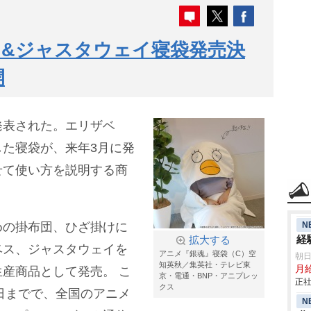
&ジャスタウェイ寝袋発売決
開
発表された。エリザベ
た寝袋が、来年3月に発
せて使い方を説明する商
N
めの掛布団、ひざ掛けに
経
拡大する
ベス、ジャスタウェイを
アニメ『銀魂』寝袋（C）空
朝
知英秋／集英社・テレビ東
月
生産商品として発売。
こ
京・電通・BNP・アニプレッ
正社
クス
4日までで、全国のアニメ
N