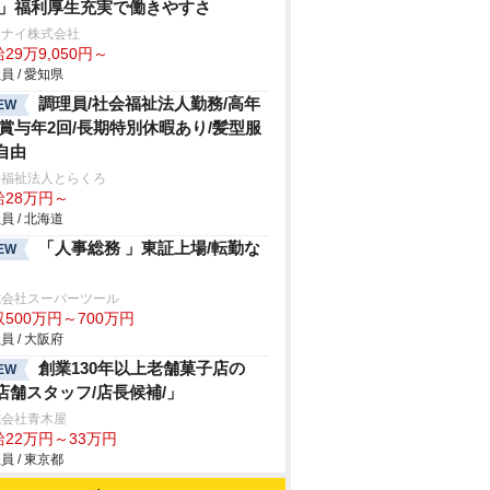
/」福利厚生充実で働きやすさ
ンナイ株式会社
29万9,050円～
員 / 愛知県
調理員/社会福祉法人勤務/高年
EW
/賞与年2回/長期特別休暇あり/髪型服
自由
会福祉法人とらくろ
給28万円～
員 / 北海道
「人事総務 」東証上場/転勤な
EW
式会社スーパーツール
500万円～700万円
員 / 大阪府
創業130年以上老舗菓子店の
EW
店舗スタッフ/店長候補/」
式会社青木屋
給22万円～33万円
員 / 東京都