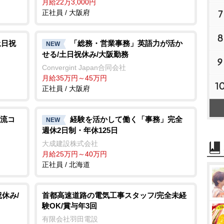
月給22万3,000円
7
正社員 / 大阪府
8
土日祝
「総務・営業事務」英語力が活か
NEW
せる/土日祝休み/大阪勤務
9
Convergint Japan合同会社
月給35万円～45万円
1
正社員 / 大阪府
流コ
経験を活かして働く「事務」完全
NEW
週休2日制・年休125日
大成建設株式会社
月給25万円～40万円
正社員 / 北海道
祝休み/
首都高速道路の電気工事スタッフ/完全未経
験OK/賞与年3回
有限会社羽田電設