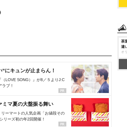
茶
違
オ
い”にキュンが止まらん！
OVE SONG）』が8／５よりJ:C
アラブ！
ァミマ夏の大盤振る舞い
ミリーマートの人気企画「お値段その
、シリーズ初の年2回開催！