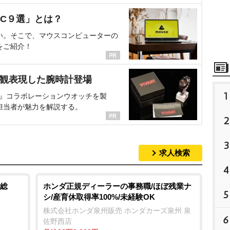
C９選」とは？
い。そこで、マウスコンピューターの
をご紹介！
界観表現した腕時計登場
1
NT』コラボレーションウオッチを製
担当者が魅力を解説する。
2
3
求人検索
4
総
ホンダ正規ディーラーの事務職/ほぼ残業ナ
5
シ/産育休取得率100%/未経験OK
株式会社ホンダ泉州販売 ホンダカーズ泉州 泉
6
佐野西店