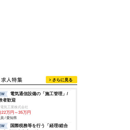
さらに見る
電気通信設備の「施工管理」/
EW
験者歓迎
日電気工業株式会社
給22万円～35万円
員 / 愛知県
国際税務等を行う「経理/総合
EW