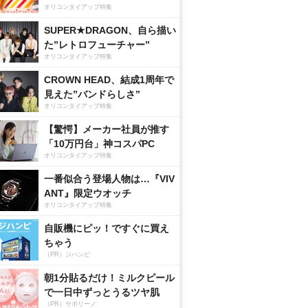
オリコンタイアップ特集
SUPER★DRAGON、自ら描い
た”レトロフューチャー”
オリコンタイアップ特集
CROWN HEAD、結成1周年で
見えた”バンドらしさ”
オリコンタイアップ特集
【驚愕】メーカー社員が推す
「10万円台」神コスパPC
オリコンタイアップ特集
一番似合う登場人物は…『VIV
ANT』限定ウオッチ
オリコンタイアップ特集
自販機にピッ！ですぐに買え
ちゃう
（PR）ジハンピ
朝1分貼るだけ！ミルクピール
で一日中ずっとうるツヤ肌
（PR）サボリーノ