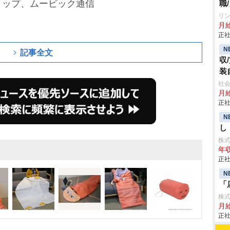
ョップ、ムービック通信
職
リ
月給
正社
N
記事全文
収
装
社
月
正社
N
し
株
年収
正社
N
「
株
月
正社