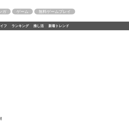
ンガ
ゲーム
無料ゲームプレイ
イフ
ランキング
推し活
新着トレンド
開