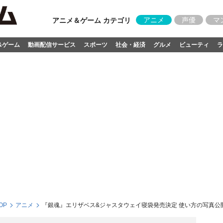
アニメ
声優
マ
アニメ＆ゲーム カテゴリ
&ゲーム
動画配信サービス
スポーツ
社会・経済
グルメ
ビューティ
ラ
OP
アニメ
『銀魂』エリザベス&ジャスタウェイ寝袋発売決定 使い方の写真公