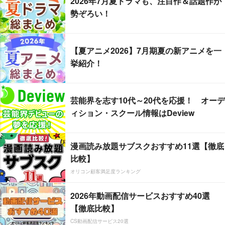
2026年7月夏ドラマも、注目作＆話題作が
勢ぞろい！
【夏アニメ2026】7月期夏の新アニメを一
挙紹介！
芸能界を志す10代～20代を応援！ オーデ
ィション・スクール情報はDeview
漫画読み放題サブスクおすすめ11選【徹底
比較】
オリコン顧客満足度ランキング
2026年動画配信サービスおすすめ40選
【徹底比較】
CS動画配信サービス20選