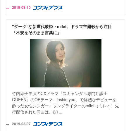
2019-03-10
“ダーク”な新世代歌姫・milet、ドラマ主題歌から注目
「不安をそのまま言葉に」
竹内結子主演のCXドラマ『スキャンダル専門弁護士
QUEEN』のOPテーマ「inside you」で鮮烈なデビューを
飾った女性シンガー・ソングライターのmilet（ミレイ）先
行配信された同曲は、2/1...
2019-03-07