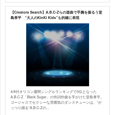
【Creators Search】A.B.C-Zらの楽曲で手腕を振るう堂
島孝平 “大人のKinKi Kids”も的確に表現
4/8付オリコン週間シングルランキングで3位となった
A.B.C-Z「Black Sugar」の作詞作曲を手がけた堂島孝平。
ゴージャスでセクシーな雰囲気のダンスチューンは、“が
っつり踊る”A.B.C-Zの...