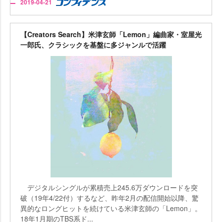
2019-04-21
【Creators Search】米津玄師「Lemon」編曲家・室屋光
一郎氏、クラシックを基盤に多ジャンルで活躍
デジタルシングルが累積売上245.6万ダウンロードを突
破（19年4/22付）するなど、昨年2月の配信開始以降、驚
異的なロングヒットを続けている米津玄師の「Lemon」。
18年1月期のTBS系ド...