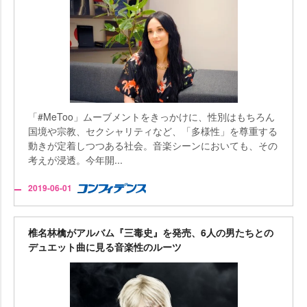
「#MeToo」ムーブメントをきっかけに、性別はもちろん
国境や宗教、セクシャリティなど、「多様性」を尊重する
動きが定着しつつある社会。音楽シーンにおいても、その
考えが浸透。今年開...
2019-06-01
椎名林檎がアルバム『三毒史』を発売、6人の男たちとの
デュエット曲に見る音楽性のルーツ