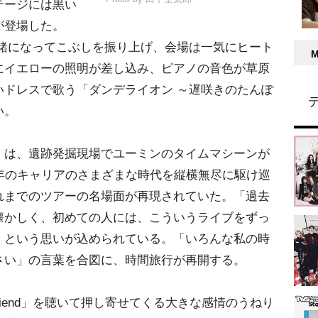
テージには黒い
が登場した。
も一緒になってこぶしを振り上げ、会場は一気にヒート
にイエローの照明が差し込み、ピアノの音色が草原
いドレスで歌う「ダンデライオン ～遅咲きのたんぽ
い。
は、遺跡発掘現場でユーミンのタイムマシーンが
年のキャリアのさまざまな時代を縦横無尽に駆け巡
れまでのツアーの名場面が再現されていた。「過去
懐かしく、初めての人には、こういうライブをずっ
」という思いが込められている。「いろんな私の時
さい」の言葉を合図に、時間旅行が再開する。
 friend」を聴いて押し寄せてくる大きな感情のうねり