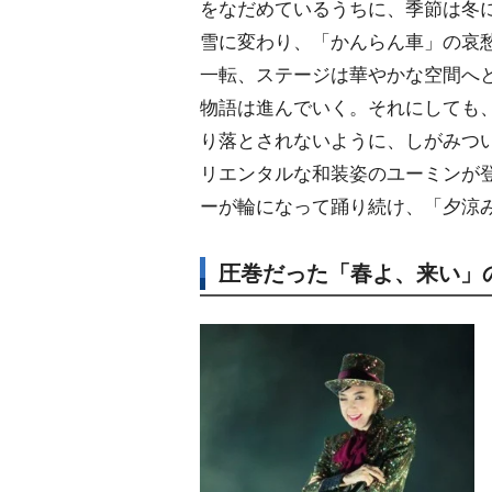
をなだめているうちに、季節は冬
雪に変わり、「かんらん車」の哀
一転、ステージは華やかな空間へ
物語は進んでいく。それにしても
り落とされないように、しがみつ
リエンタルな和装姿のユーミンが
ーが輪になって踊り続け、「夕涼
圧巻だった「春よ、来い」