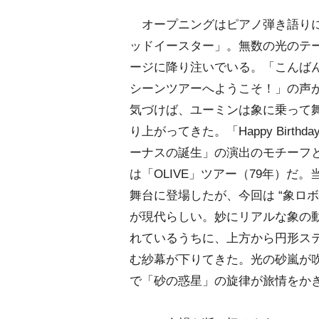
オープニングはピアノ弾き語り
ッドイースター」。無数の光のテ
ージに降り注いでいる。「こんば
シーンツアーへようこそ！」の声
気づけば、ユーミンは象に乗って
り上がってきた。「Happy Birthday 
ーナスの誕生」の演出のモチーフ
は「OLIVE」ツアー（79年）だ
舞台に登場したが、今回は “象ロボ
が現代らしい。妙にリアルな象の
れているうちに、上方から円形ステ
む紗幕が下りてきた。光の砂嵐が
で「砂の惑星」の旋律が旅情をか