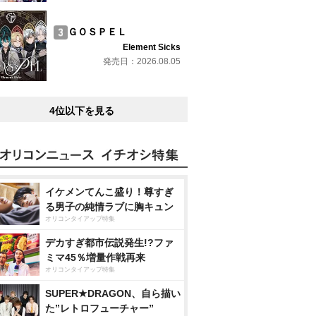
ＧＯＳＰＥＬ
Element Sicks
発売日：2026.08.05
4位以下を見る
イケメンてんこ盛り！尊すぎ
る男子の純情ラブに胸キュン
オリコンタイアップ特集
デカすぎ都市伝説発生!?ファ
ミマ45％増量作戦再来
オリコンタイアップ特集
SUPER★DRAGON、自ら描い
た”レトロフューチャー”