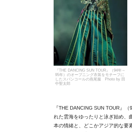
『THE DANCING SUN TOUR』（94年～
95年）のオープニング衣装をモチーフに
したスパンコールの燕尾服 Photo by 田
中聖太郎
『THE DANCING SUN TO
れた雲海をゆったりと泳ぎ始め、
本の情緒と、どこかアジア的な要