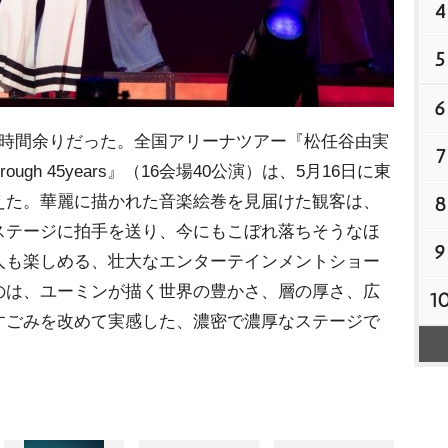
4
5
6
時間余りだった。全国アリーナツアー『松任谷由実
7
ng through 45years』（16会場40公演）は、5月16日に東
えた。華麗に描かれた音楽絵巻を見届けた観客は、
8
ステージに拍手を送り、今にもこぼれ落ちそうなほ
9
人も楽しめる、壮大なエンターテインメントショー
のは、ユーミンが描く世界の豊かさ、層の厚さ、広
1
すごみを改めて実感した、濃密で濃厚なステージで