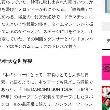
に変わっていた。紗幕に映し出された雨はいつしか
愁を帯びたメロディーが心に沁みる。「輪舞曲」で
と変わる。緩急のつけ方が絶妙で、ドラマチックに
、なんという情報量の多さ。タイムマシーンから振
いているのがやっとだ。ステージに目をやると、オ
登場していた。その周囲をダンサーとバンドメンバ
み」ではギンガムチェックのドレスが舞う。
の壮大な世界観
「私のショーにとって、衣装はとても大事な要
素」と語るように、本ツアーでも見どころ満載で
あった。『THE DANCING SUN TOUR』（94年～
95年）のオープニング衣装をモチーフにしたスパ
ンコールの燕尾服に始まり、パンツスーツ、ワン