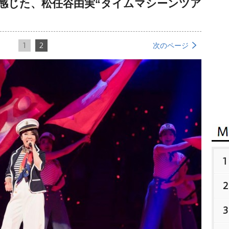
を感じた、松任谷由実“タイムマシーンツア
1
2
次のページ
1
2
3