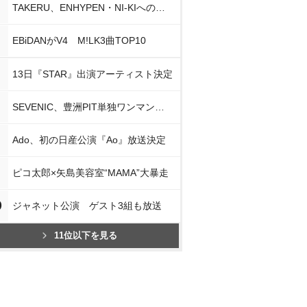
TAKERU、ENHYPEN・NI-KIへの思い
EBiDANがV4 M!LK3曲TOP10
13日『STAR』出演アーティスト決定
SEVENIC、豊洲PIT単独ワンマン開催
Ado、初の日産公演『Ao』放送決定
ピコ太郎×矢島美容室“MAMA”大暴走
0
ジャネット公演 ゲスト3組も放送
11位以下を見る