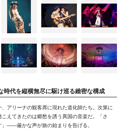
まな時代を縦横無尽に駆け巡る緻密な構成
、アリーナの観客席に現れた道化師たち。次第に
聴こえてきたのは郷愁を誘う異国の音楽だ。「さ
す」――厳かな声が旅の始まりを告げる。