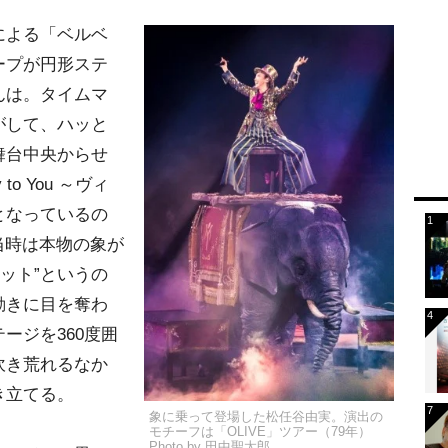
による「ベルベ
ープが円形ステ
んは。タイムマ
がして、ハッと
舞台中央からせ
to You ～ヴィ
となっているの
。当時は本物の象が
ット”というの
動きに目を奪わ
ージを360度囲
吹き荒れるなか
き立てる。
象に乗って登場した松任谷由実。演出の
モチーフは「OLIVE」ツアー（79年）
Photo by 田中聖太郎