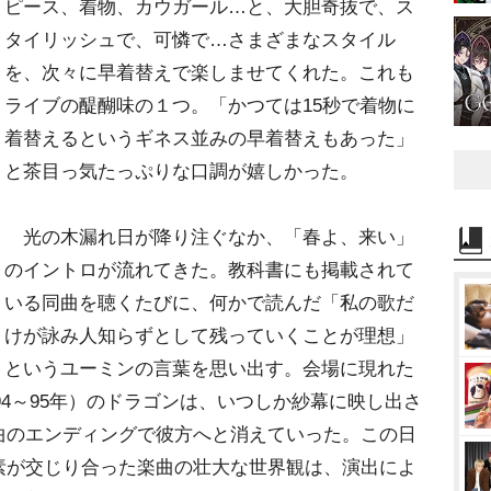
ピース、着物、カウガール…と、大胆奇抜で、ス
タイリッシュで、可憐で…さまざまなスタイル
を、次々に早着替えで楽しませてくれた。これも
ライブの醍醐味の１つ。「かつては15秒で着物に
着替えるというギネス並みの早着替えもあった」
と茶目っ気たっぷりな口調が嬉しかった。
光の木漏れ日が降り注ぐなか、「春よ、来い」
のイントロが流れてきた。教科書にも掲載されて
いる同曲を聴くたびに、何かで読んだ「私の歌だ
けが詠み人知らずとして残っていくことが理想」
というユーミンの言葉を思い出す。会場に現れた
UR』（94～95年）のドラゴンは、いつしか紗幕に映し出さ
曲のエンディングで彼方へと消えていった。この日
素が交じり合った楽曲の壮大な世界観は、演出によ