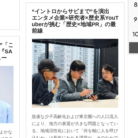
8
“イントロからサビまで”を演出
エンタメ企業×研究者×歴史系YouT
9
uberが挑む「歴史×地域PR」の最
前線
1
”「こ
『SA
ュー
急速な少子高齢化および東京圏への人口流入
により、地方の衰退が大きな問題となってい
る。地域活性化において「何を軸に人を呼び
くよかな
込むか」は長年にわたる課題だ。そのなかで