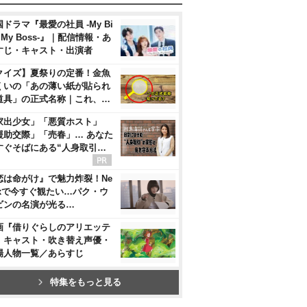
ドラマ『最愛の社員 -My Bi
, My Boss-』｜配信情報・あ
すじ・キャスト・出演者
クイズ】夏祭りの定番！金魚
くいの「あの薄い紙が貼られ
道具」の正式名称｜これ、…
家出少女」「悪質ホスト」
援助交際」「売春」… あなた
すぐそばにある“人身取引…
恋は命がけ』で魅力炸裂！Ne
flixで今すぐ観たい…パク・ウ
ビンの名演が光る…
画『借りぐらしのアリエッテ
』キャスト・吹き替え声優・
場人物一覧／あらすじ
特集をもっと見る