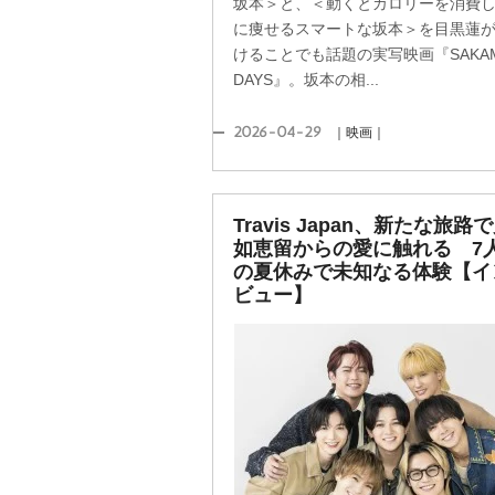
坂本＞と、＜動くとカロリーを消費
に痩せるスマートな坂本＞を目黒蓮
けることでも話題の実写映画『SAKA
DAYS』。坂本の相...
2026-04-29
｜映画｜
Travis Japan、新たな旅路
如恵留からの愛に触れる 7
の夏休みで未知なる体験【イ
ビュー】