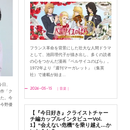
フランス革命を背景にした壮大な人間ドラマ
として、池田理代子が描き出し、多くの読者
の心をつかんだ漫画『ベルサイユのばら』。
1972年より『週刊マーガレット』（集英
社）で連載が始ま...
今日、
2026-05-15
｜音楽｜
新作「ク
えた。今
（今野優
【『今日好き』クライストチャー
チ編カップルインタビューVol.
1】“会えない危機”を乗り越え…か