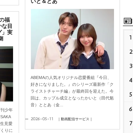
いと＆とあ
の福
かな目
グ」実
1
側
2
3
ABEMAの人気オリジナル恋愛番組『今日、
4
好きになりました。』のシリーズ最新作「ク
ライストチャーチ編」が最終回を迎えた。今
5
回は、カップル成立となったかいと（田代魁
音）ととあ（金...
6
週刊少年
AKA
2026-05-11
｜動画配信サービス｜
7
と生見愛
づくりに