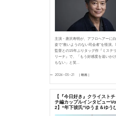
主演・唐沢寿明が、アフロヘアーに
姿で“救いようのない司会者”を怪演。
監督との15年ぶりタッグ作『ミステ
リーナ』で、「もう好感度を追いか
もない」と笑...
2026-05-21
｜映画｜
【『今日好き』クライストチ
チ編カップルインタビューVol
2】“年下彼氏”ゆうま＆ゆう