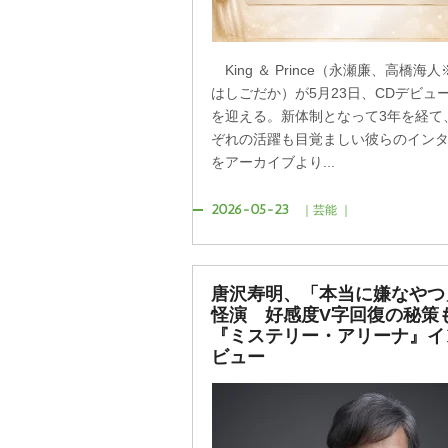
King ＆ Prince（永瀬廉、高橋海
はしごだか）が5月23日、CDデビュ
を迎える。新体制となって3年を経て
ぞれの活躍も目覚ましい彼らのイン
をアーカイブより...
2026-05-23
｜芸能 ｜
唐沢寿明、「本当に嫌なやつ
怪演 好感度V字回復の秘
『ミステリー・アリーナ』イ
ビュー