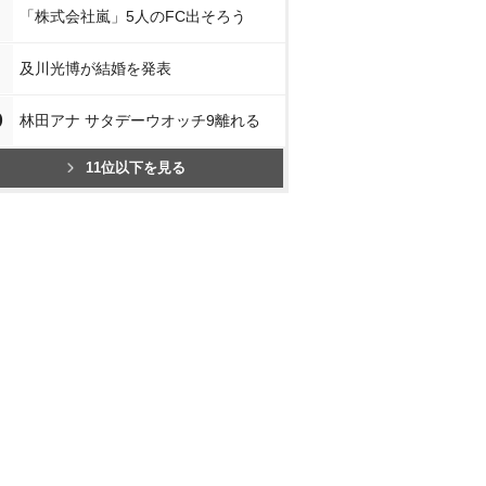
「株式会社嵐」5人のFC出そろう
及川光博が結婚を発表
0
林田アナ サタデーウオッチ9離れる
11位以下を見る