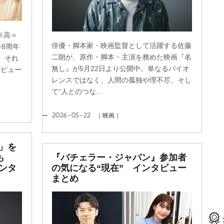
人※高＝
俳優・脚本家・映画監督として活躍する佐藤
ー8周年
二朗が、原作・脚本・主演を務めた映画『名
、それ
無し』が5月22日より公開中。単なるバイオ
タビュー
レンスではなく、人間の孤独や理不尽、そし
て“人とのつな...
2026-05-22
｜映画｜
」を
策も
『バチェラー・ジャパン』参加者
ンタ
の気になる“現在” インタビュー
まとめ