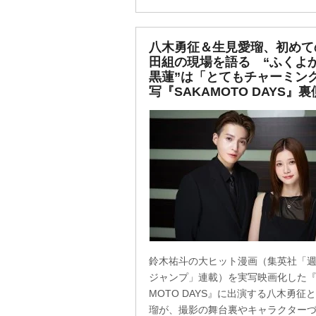
八木勇征＆生見愛瑠、初めて
田組の現場を語る “ふくよ
黒蓮”は「とてもチャーミン
写『SAKAMOTO DAYS』裏
鈴木祐斗の大ヒット漫画（集英社「
ジャンプ」連載）を実写映画化した『S
MOTO DAYS』に出演する八木勇征
瑠が、撮影の舞台裏やキャラクター