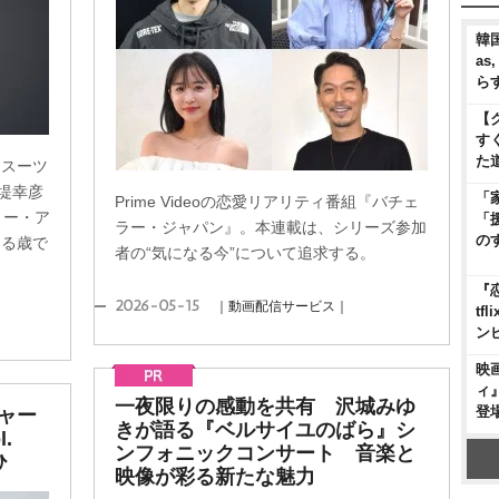
韓国
as
ら
【
す
た
白スーツ
堤幸彦
「
Prime Videoの恋愛リアリティ番組『バチェ
リー・ア
「
ラー・ジャパン』。本連載は、シリーズ参加
の
ける歳で
者の“気になる今”について追求する。
『
2026-05-15
｜動画配信サービス｜
t
ン
映
ィ
一夜限りの感動を共有 沢城みゆ
登
ャー
きが語る『ベルサイユのばら』シ
.
ンフォニックコンサート 音楽と
ひ
映像が彩る新たな魅力