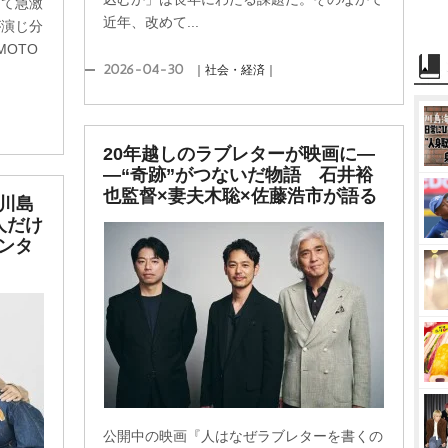
して急激
近年、改めて...
が演じ分
MOTO
2026-04-30
｜社会・経済｜
20年越しのラブレターが映画に―
―“奇跡”がつないだ物語 石井裕
也監督×妻夫木聡×佐藤浩市が語る
で川島
人だけ
ンタ
公開中の映画『人はなぜラブレターを書くの