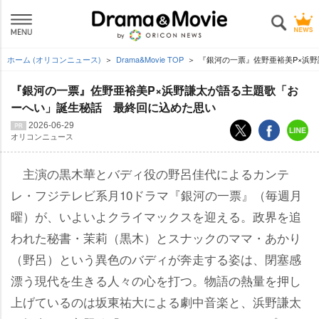
ホーム (オリコンニュース)
Drama&Movie TOP
『銀河の一票』佐野亜裕美P×浜
『銀河の一票』佐野亜裕美P×浜野謙太が語る主題歌「お
ーへい」誕生秘話 最終回に込めた思い
2026-06-29
オリコンニュース
主演の黒木華とバディ役の野呂佳代によるカンテ
レ・フジテレビ系月10ドラマ『銀河の一票』（毎週月
曜）が、いよいよクライマックスを迎える。政界を追
われた秘書・茉莉（黒木）とスナックのママ・あかり
（野呂）という異色のバディが奔走する姿は、閉塞感
漂う現代を生きる人々の心を打つ。物語の熱量を押し
上げているのは坂東祐大による劇中音楽と、浜野謙太