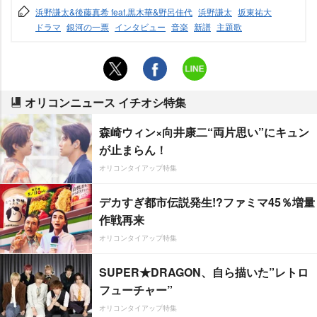
浜野謙太&後藤真希 feat.黒木華&野呂佳代
浜野謙太
坂東祐大
ドラマ
銀河の一票
インタビュー
音楽
新譜
主題歌
オリコンニュース イチオシ特集
森崎ウィン×向井康二“両片思い”にキュン
が止まらん！
オリコンタイアップ特集
デカすぎ都市伝説発生!?ファミマ45％増量
作戦再来
オリコンタイアップ特集
SUPER★DRAGON、自ら描いた”レトロ
フューチャー”
オリコンタイアップ特集