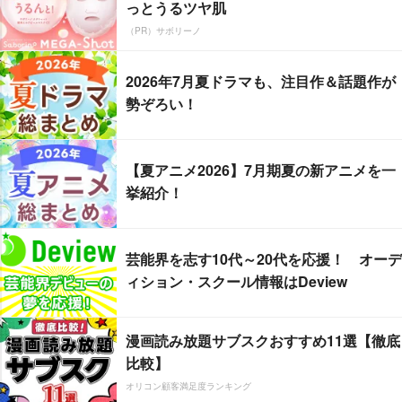
っとうるツヤ肌
（PR）サボリーノ
2026年7月夏ドラマも、注目作＆話題作が
勢ぞろい！
【夏アニメ2026】7月期夏の新アニメを一
挙紹介！
芸能界を志す10代～20代を応援！ オーデ
ィション・スクール情報はDeview
漫画読み放題サブスクおすすめ11選【徹底
比較】
オリコン顧客満足度ランキング