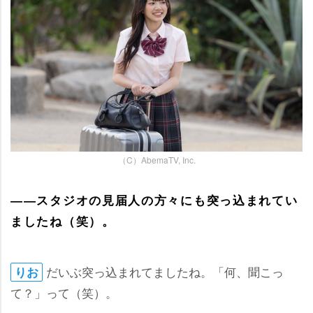
（C）AbemaTV, Inc.
――スタジオの見届人の方々にも突っ込まれてい
ましたね（笑）。
だいぶ突っ込まれてましたね。「何、聞こっ
りお
て？」って（笑）。