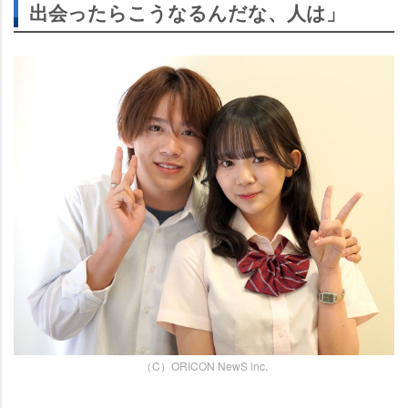
出会ったらこうなるんだな、人は」
（C）ORICON NewS inc.