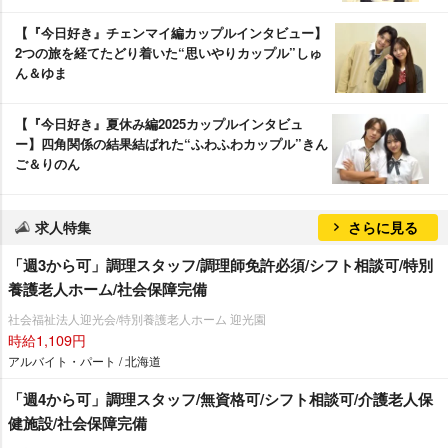
【『今日好き』チェンマイ編カップルインタビュー】
2つの旅を経てたどり着いた“思いやりカップル”しゅ
ん＆ゆま
【『今日好き』夏休み編2025カップルインタビュ
ー】四角関係の結果結ばれた“ふわふわカップル”きん
ご＆りのん
求人特集
さらに見る
「週3から可」調理スタッフ/調理師免許必須/シフト相談可/特別
養護老人ホーム/社会保障完備
社会福祉法人迎光会/特別養護老人ホーム 迎光園
時給1,109円
アルバイト・パート / 北海道
「週4から可」調理スタッフ/無資格可/シフト相談可/介護老人保
健施設/社会保障完備