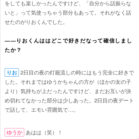
をしても楽しかったんですけど、「自分から話振らな
いと」って気使っちゃう部分もあって。それがなく話
せたのがりおくんでした。
――りおくんははどこで好きだなって確信しまし
たか？
2日目の夜の灯籠流しの時にはもう完全に好きで
りお
した。それまではゆうかちゃんの方が（ほかの女の子
より）気持ちが上だったんですけど、まだお互いが決
め切れてなかった部分は少しあった。2日目の夜デート
で話して、エモい雰囲気で…。
あはは（笑）！
ゆうか