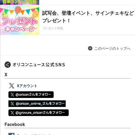
試写会、登壇イベント、サインチェキなど
プレゼント！
プレゼント特集
このページのトップへ
X
Xアカウント
Facebook