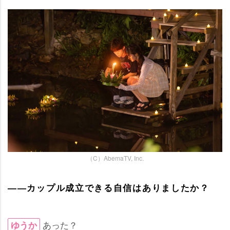
（C）AbemaTV, Inc.
――カップル成立できる自信はありましたか？
あった？
ゆうか