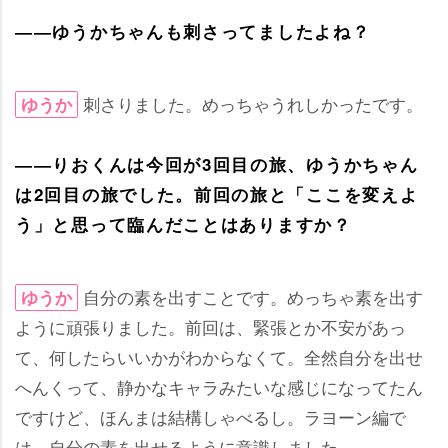
――ゆうかちゃんも刺さってましたよね？
刺さりました。めっちゃうれしかったです。
ゆうか
――りおくんは今回が3回目の旅、ゆうかちゃん
は2回目の旅でした。前回の旅と「ここを変えよ
う」と思って臨んだことはありますか？
自分の素を出すことです。めっちゃ素を出す
ゆうか
ように頑張りました。前回は、緊張とか不安があっ
て、何したらいいかがわからなくて。全然自分を出せ
へんくって、静かなキャラみたいな感じになってたん
ですけど、ほんまは結構しゃべるし。ラヨーン編で
は、自分の素を出せるように意識しました。