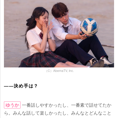
（C）AbemaTV, Inc.
――決め手は？
一番話しやすかったし、一番素で話せてたか
ゆうか
ら。みんな話して楽しかったし、みんなとどんなこと