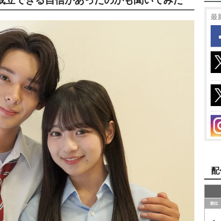
最
配
順位