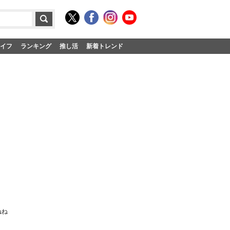
イフ
ランキング
推し活
新着トレンド
ねね