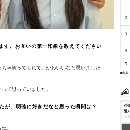
1
2
3
ます。お互いの第一印象を教えてください
4
5
っちゃ笑ってくれて。かわいいなと思いました。
■出典
なって思っていました。
茶
したが、明確に好きだなと思った瞬間は？
違
オ
らね。