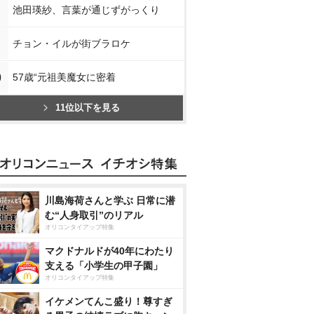
池田瑛紗、言葉が通じずがっくり
チョン・イルが街ブラロケ
0
57歳“元祖美魔女に密着
11位以下を見る
川島海荷さんと学ぶ 日常に潜
む“人身取引”のリアル
オリコンタイアップ特集
マクドナルドが40年にわたり
支える「小学生の甲子園」
オリコンタイアップ特集
イケメンてんこ盛り！尊すぎ