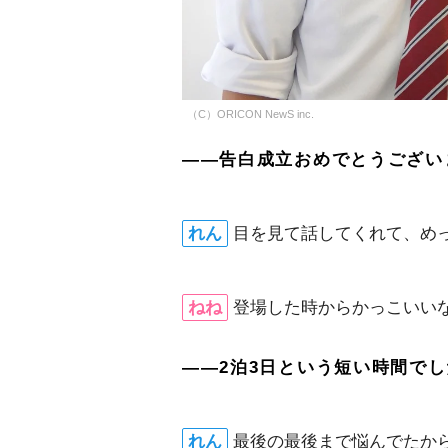
（C）ORICON NewS inc.
――告白成立おめでとうござい
れん
目を見て話してくれて、め
ねね
登場した時からかっこいい
――2泊3日という短い時間で
れん
最後の最後まで悩んでたか