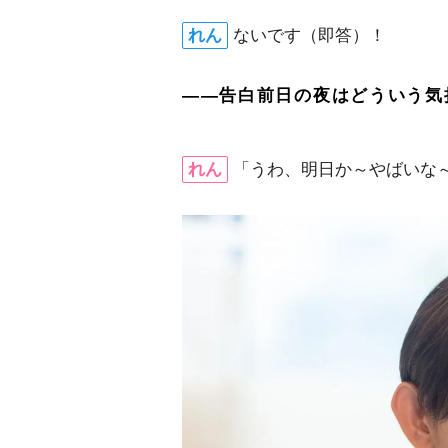
れん
ないです（即答）！
――告白前日の夜はどういう気
れん
「うわ、明日か～やばいな