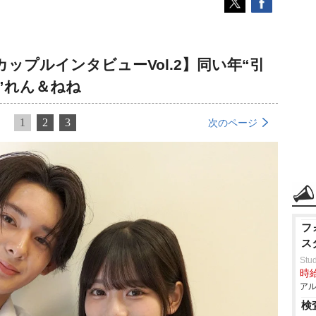
ップルインタビューVol.2】同い年“引
”れん＆ねね
1
2
3
次のページ
フ
ス
Stud
時給
アル
検