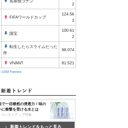
名探偵コナン
2
124.56
FIFAワールドカップ
3
100.61
国宝
2
転生したらスライムだった
98.074
件
VIVANT
81.521
：
GEM Partners
葉で一目瞭然の浸透力！味の
いに衝撃を受ける水とは
リコンタイアップ特集
新着トレンドをもっと見る