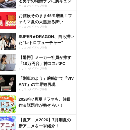
る男子の純情ラブに胸キュン
オリコンタイアップ特集
お値段そのまま45％増量！フ
ァミマ夏の大盤振る舞い
オリコンタイアップ特集
SUPER★DRAGON、自ら描い
た”レトロフューチャー”
オリコンタイアップ特集
【驚愕】メーカー社員が推す
「10万円台」神コスパPC
オリコンタイアップ特集
「別班のよう」腕時計で『VIV
ANT』の世界観再現
オリコンタイアップ特集
2026年7月夏ドラマも、注目
作＆話題作が勢ぞろい！
【夏アニメ2026】7月期夏の
新アニメを一挙紹介！