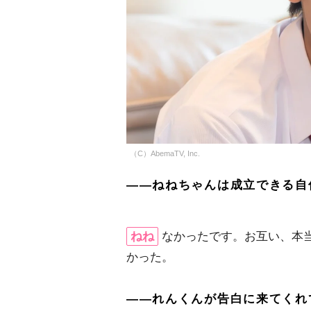
（C）AbemaTV, Inc.
――ねねちゃんは成立できる自
ねね
なかったです。お互い、本
かった。
――れんくんが告白に来てくれ