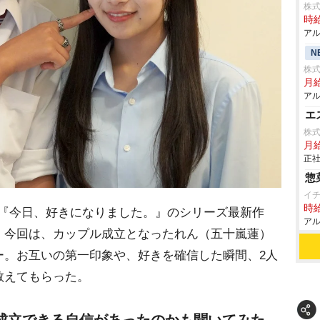
株
時給
アル
N
株
月
アル
エ
株式
月給
正社
惣
イ
時給
組『今日、好きになりました。』のシリーズ最新作
アル
。今回は、カップル成立となったれん（五十嵐蓮）
ー。お互いの第一印象や、好きを確信した瞬間、2人
教えてもらった。
成立できる自信があったのかも聞いてみた