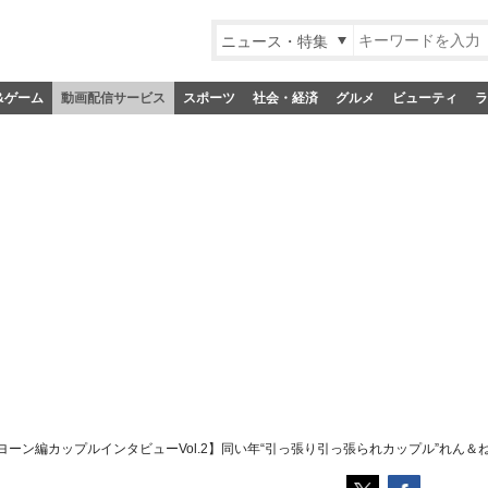
ニュース・特集
&ゲーム
動画配信サービス
スポーツ
社会・経済
グルメ
ビューティ
ラ
ーン編カップルインタビューVol.2】同い年“引っ張り引っ張られカップル”れん＆