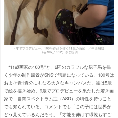
4年でプロデビュー、100号作品を描く11歳の画家 ／中西翔哉
（@sho_n.212）さま提供
“11歳画家の100号”と、2匹のカラフルな親子馬を描
く少年の制作風景がSNSで話題になっている。100号は
およそ畳1畳分にもなる大きなキャンバスだ。彼は5歳
で絵を描き始め、9歳でプロデビューを果たした若き画
家で、自閉スペクトラム症（ASD）の特性を持つこと
でも知られている。コメントでも「この子には世界が
どう見えているんだろう」「才能を伸ばす環境もすご