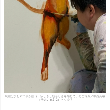
現在は少しずつ手が離れ、寂しさと頼もしさを感じているご両親／中西翔哉
（@sho_n.212）さん提供