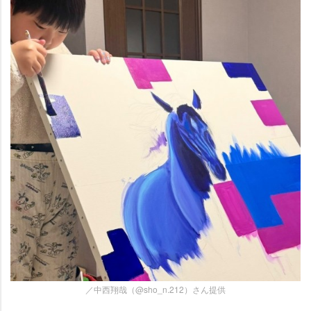
／中西翔哉（@sho_n.212）さん提供