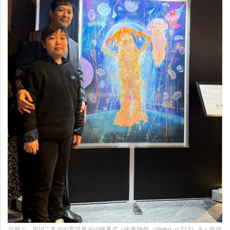
父親と、BiVi二条での常設展示の除幕式／中西翔哉（@sho_n.212）さん提供