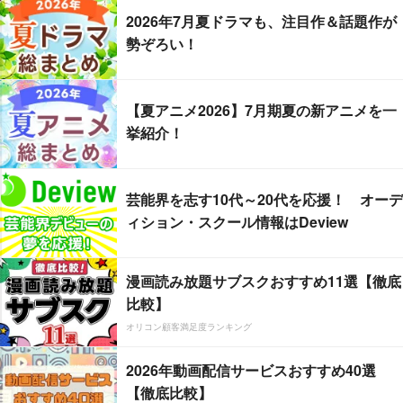
2026年7月夏ドラマも、注目作＆話題作が
勢ぞろい！
【夏アニメ2026】7月期夏の新アニメを一
挙紹介！
芸能界を志す10代～20代を応援！ オーデ
ィション・スクール情報はDeview
漫画読み放題サブスクおすすめ11選【徹底
比較】
オリコン顧客満足度ランキング
2026年動画配信サービスおすすめ40選
【徹底比較】