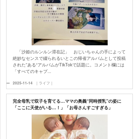
「沙姫のルンルン滞在記」 おじいちゃんの手によって
絶妙なセンスで綴られるいとこの帰省アルバムとして投稿
された”ある“アルバムがTikTokで話題に。コメント欄には
「すべてのキャプ...
2025-11-14
｜ライフ｜
完全母乳で双子を育てる…ママの奥義“同時授乳”の姿に
「ここに天使がいる…！」「お母さんすごすぎる」