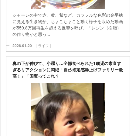
シャーレの中で赤、黄、紫など、カラフルな色彩の金平糖
に見える生き物が、ちょこちょこと動く様子を収めた動画
が559.8万回再生を超える反響を呼び、「レジン（樹脂）
の作り物かと思っ...
2026-01-20
｜ライフ｜
鼻の下が伸びて、小躍り…全部食べられた1歳児の素直す
ぎるリアクションに悶絶「自己肯定感爆上げファミリー最
高！」「国宝ってこれ？」