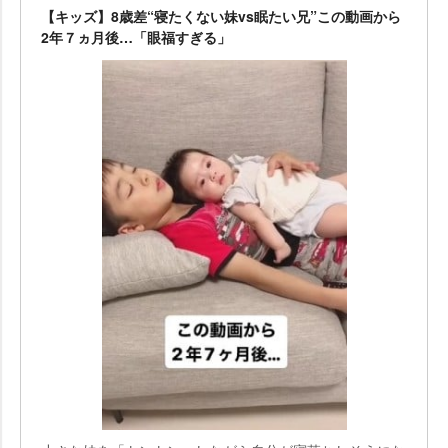
【キッズ】8歳差“寝たくない妹vs眠たい兄”この動画から
2年７ヵ月後…「眼福すぎる」