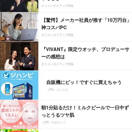
オリコンタイアップ特集
【驚愕】メーカー社員が推す「10万円台」
神コスパPC
オリコンタイアップ特集
『VIVANT』限定ウオッチ、プロデューサ
ーの感想は
オリコンタイアップ特集
自販機にピッ！ですぐに買えちゃう
（PR）ジハンピ
朝1分貼るだけ！ミルクピールで一日中ず
っとうるツヤ肌
（PR）サボリーノ