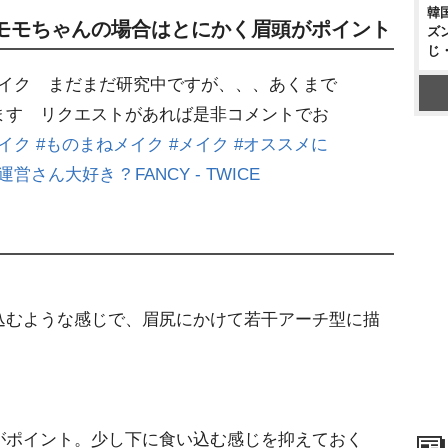
韓
モモちゃんの場合はとにかく眉頭がポイント
ズ
じ
メイク まだまだ研究中ですが、、、あくまで
ます リクエストがあれば是非コメントでお
イク
#ものまねメイク
#メイク
#オススメに
#運営さん大好き
? FANCY - TWICE
込むような感じで、眉尻にかけて若干アーチ型に描
がポイント。少し下に食い込む感じを抑えておく