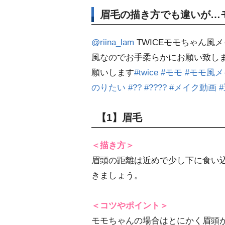
眉毛の描き方でも違いが…
@riina_lam
TWICEモモちゃん風
風なのでお手柔らかにお願い致し
願いします
#twice
#モモ
#モモ風メ
のりたい
#??
#????
#メイク動画
【1】眉毛
＜描き方＞
眉頭の距離は近めで少し下に食い
きましょう。
＜コツやポイント＞
モモちゃんの場合はとにかく眉頭