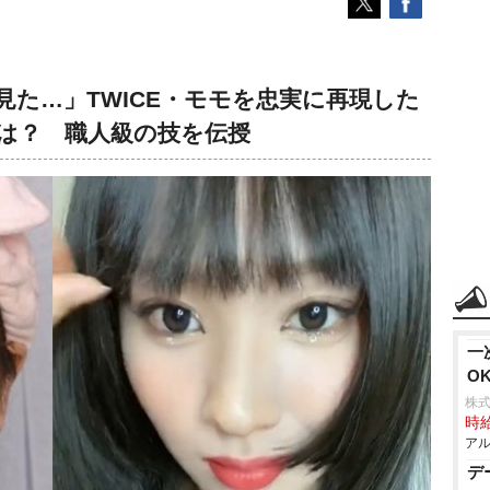
た…」TWICE・モモを忠実に再現した
は？ 職人級の技を伝授
一
O
株式
時給
アル
デ