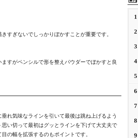
1
2
描きすぎないでしっかりぼかすことが重要です。
3
4
いますがペンシルで形を整えパウダーでぼかすと良
5
6
7
に垂れ気味なラインを引いて最後は跳ね上げるよう
8
＞思い切って最初はグッとラインを下げて大丈夫で
て目の幅を拡張するのもポイントです。
9