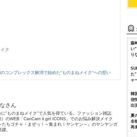
森
い
メイク
り
SU
のコンプレックス解消で始めた“ものまねメイク”への想い
た
ャ
韓
信
なさん
出
を中心に“ものまねメイク”で人気を得ている。ファッション雑誌
夏
のWEB「CanCam it girl ICONS」でのお悩み解決メイク
名
レたちゴチャ・まぜっ！～集まれ！ヤンヤン～』のヤンヤンガ
再
活躍。