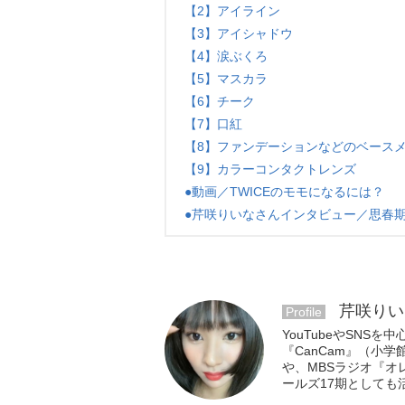
【2】アイライン
【3】アイシャドウ
【4】涙ぶくろ
【5】マスカラ
【6】チーク
【7】口紅
【8】ファンデーションなどのベース
【9】カラーコンタクトレンズ
●動画／TWICEのモモになるには？
●芹咲りいなさんインタビュー／思春期
芹咲りい
Profile
YouTubeやSNS
『CanCam』（小学館）
、MBSラジオ『オ
ールズ17期としても