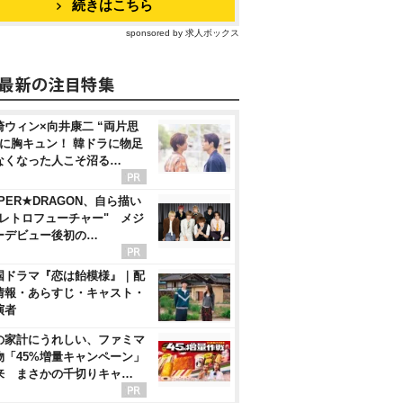
続きはこちら
sponsored by 求人ボックス
崎ウィン×向井康二 “両片思
”に胸キュン！ 韓ドラに物足
なくなった人こそ沼る…
PER★DRAGON、自ら描い
"レトロフューチャー" メジ
ーデビュー後初の…
国ドラマ『恋は飴模様』｜配
情報・あらすじ・キャスト・
演者
の家計にうれしい、ファミマ
物「45%増量キャンペーン」
来 まさかの千切りキャ…