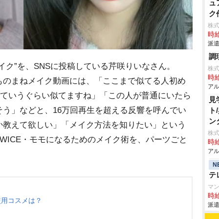
ュ
ク
株
時給
派遣
調
ク”を、SNSに投稿している芹咲りいなさん。
株
時給
モモのものまねメイク動画には、「ここまで似てる人初め
アル
!っていうぐらい似てますね」「この人が普通にいたら
見
う」などと、16万回再生を超える反響を呼んでい
ト
ン
か教えて欲しい」「メイク方法を知りたい」という
株式
WICE・モモになるためのメイク術を、パーツごと
時給
アル
N
テ
マ
時給
使用コスメは？
派遣