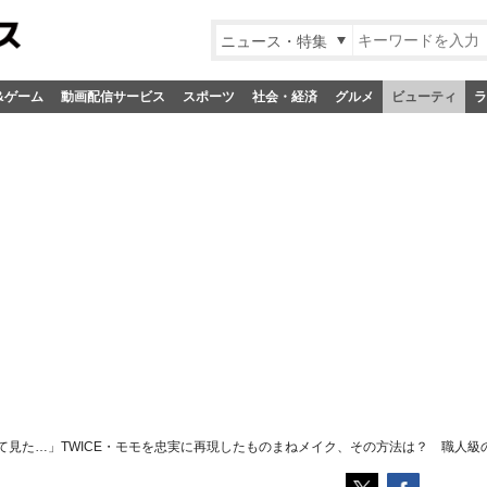
ニュース・特集
&ゲーム
動画配信サービス
スポーツ
社会・経済
グルメ
ビューティ
ラ
て見た…」TWICE・モモを忠実に再現したものまねメイク、その方法は？ 職人級