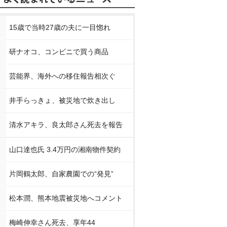
15歳で当時27歳の夫に一目惚れ
研ナオコ、コンビニで買う商品
芸能界、海外への移住報告相次ぐ
井手らっきょ、被災地で炊き出し
清水アキラ、良太郎さん死去を報告
山口達也氏 3.4万円の湘南物件契約
片岡鶴太郎、自家農園での“発見”
松本潤、熊本地震被災地へコメント
梅崎伸幸さん死去、享年44