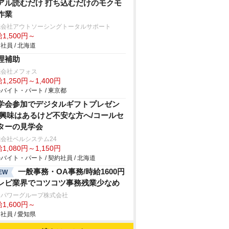
アル読むだけ 打ち込むだけのモクモ
作業
式会社アウトソーシングトータルサポート
1,500円～
社員 / 北海道
理補助
式会社メフォス
1,250円～1,400円
バイト・パート / 東京都
学会参加でデジタルギフトプレゼン
/興味はあるけど不安な方へ/コールセ
ターの見学会
会社ベルシステム24
1,080円～1,150円
バイト・パート / 契約社員 / 北海道
一般事務・OA事務/時給1600円
EW
レビ業界でコツコツ事務残業少なめ
ンパワーグループ株式会社
1,600円～
社員 / 愛知県