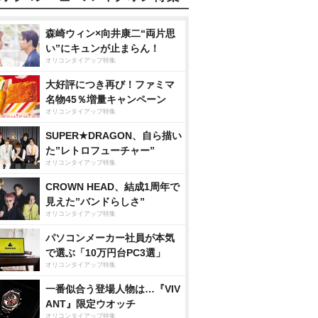
森崎ウィン×向井康二“両片思
い”にキュンが止まらん！
オリコンタイアップ特集
大好評につき再び！ファミマ
名物45％増量キャンペーン
オリコンタイアップ特集
SUPER★DRAGON、自ら描い
た”レトロフューチャー”
オリコンタイアップ特集
CROWN HEAD、結成1周年で
見えた”バンドらしさ”
オリコンタイアップ特集
パソコンメーカー社員が本気
で選ぶ「10万円台PC3選」
オリコンタイアップ特集
一番似合う登場人物は…『VIV
ANT』限定ウオッチ
オリコンタイアップ特集