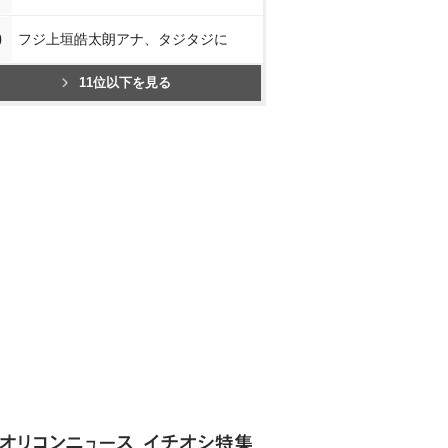
0
フジ上垣皓太朗アナ、タジタジに
11位以下を見る