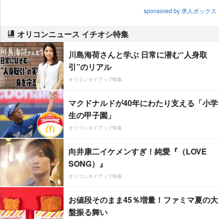
sponsored by 求人ボックス
オリコンニュース イチオシ特集
川島海荷さんと学ぶ 日常に潜む“人身取
引”のリアル
オリコンタイアップ特集
マクドナルドが40年にわたり支える「小学
生の甲子園」
オリコンタイアップ特集
向井康二イケメンすぎ！純愛『（LOVE
SONG）』
オリコンタイアップ特集
お値段そのまま45％増量！ファミマ夏の大
盤振る舞い