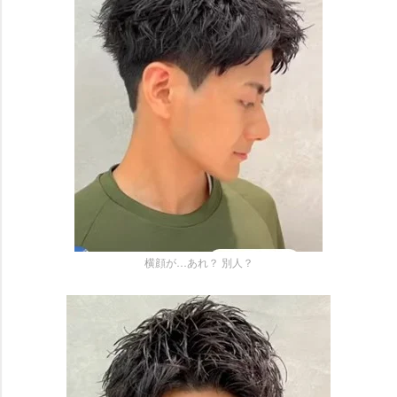
横顔が…あれ？ 別人？