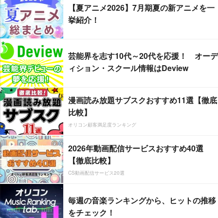
【夏アニメ2026】7月期夏の新アニメを一
挙紹介！
芸能界を志す10代～20代を応援！ オーデ
ィション・スクール情報はDeview
漫画読み放題サブスクおすすめ11選【徹底
比較】
オリコン顧客満足度ランキング
2026年動画配信サービスおすすめ40選
【徹底比較】
CS動画配信サービス20選
毎週の音楽ランキングから、ヒットの推移
をチェック！