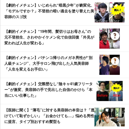
【劇的イメチェン】いじめられ“暗黒少年”が劇変化、
「モデルですか？」不登校の暗い過去を塗り替えた美
容師のスゴ技
【劇的イメチェン】“19年間、髪切りはお母さん”の
元不登校生、さわやかイケメン化で自信回復「外見が
変われば人生が変わる」
【劇的イメチェン】パチンコ帰りのメガネ男性が“別
人級チェンジ”、大手サロン飛び出した人気美容師
「人生を変えるお手伝い」
【劇的イメチェン】交際歴なし“陰キャ41歳フリータ
ー”が激変、美容師の手で見出した自信のかけら「本
当にいい仕事した」
【医師に聞く】“薄毛”に対する美容師の本音は？「透
けていて恥ずかしい」「お金かけても…」悩める男性
に提言、タイプ別おすすめ髪型も