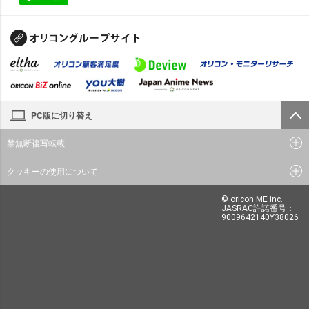
PC版に切り替え
禁無断複写転載
クッキーの使用について
© oricon ME inc.
JASRAC許諾番号：
9009642140Y38026