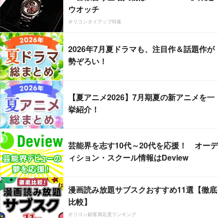
ウオッチ
オリコンタイアップ特集
2026年7月夏ドラマも、注目作＆話題作が
勢ぞろい！
【夏アニメ2026】7月期夏の新アニメを一
挙紹介！
芸能界を志す10代～20代を応援！ オーデ
ィション・スクール情報はDeview
漫画読み放題サブスクおすすめ11選【徹底
比較】
オリコン顧客満足度ランキング