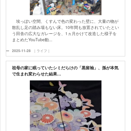
埃っぽい空間、くすんで色の変わった壁に、大量の物が
散乱し足の踏み場もない床。10年間も放置されていたとい
う田舎の広大なガレージを、1ヵ月かけて改造した様子を
まとめたYouTube動...
2025-11-28
｜ライフ｜
祖母の家に眠っていたシミだらけの「黒留袖」、孫が本気
で生まれ変わらせた結果…