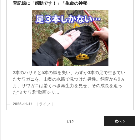
育記録に「感動です！」「生命の神秘」
2本のハサミと5本の脚を失い、わずか3本の足で生きてい
たサワガニを、山奥の水路で見つけた男性。飼育から9ヵ
月、サワガニは驚くべき再生力を見せ、その成長を追っ
た“ミサワ君”動画シリ...
2025-11-11
｜ライフ｜
1/12
次へ