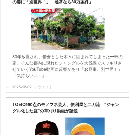
の姿に「別世界！」「通常なら30万案件」
30年放置され、鬱蒼とした木々に囲まれてしまった一軒の
家。そんな都内に現れたジャングルを大伐採でスッキリさ
せていくYouTube動画に反響があり「お見事、別世界！」
「気持ちいい～」...
2025-12-02
｜ライフ｜
TOEIC990点のモノマネ芸人、便利屋と二刀流 “ジャン
グル化した庭”の草刈り動画が話題