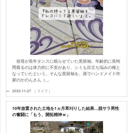
祖母が長年タンスに眠らせていた黒留袖。年齢的に長時
間着るのは体力的に不安があり、シミも目立ち悩みの種と
なっていたという。そんな黒留袖を、孫でハンドメイド作
家のかのんさん（...
2025-11-27
｜ライフ｜
10年放置された土地を1ヵ月草刈りした結果…脱サラ男性
の奮闘に「もう、開拓精神ｗ」