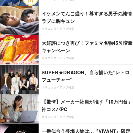
イケメンてんこ盛り！尊すぎる男子の純情
ラブに胸キュン
オリコンタイアップ特集
大好評につき再び！ファミマ名物45％増量
キャンペーン
オリコンタイアップ特集
SUPER★DRAGON、自ら描いた”レトロ
フューチャー”
オリコンタイアップ特集
【驚愕】メーカー社員が推す「10万円台」
神コスパPC
オリコンタイアップ特集
一番似合う登場人物は…『VIVANT』限定