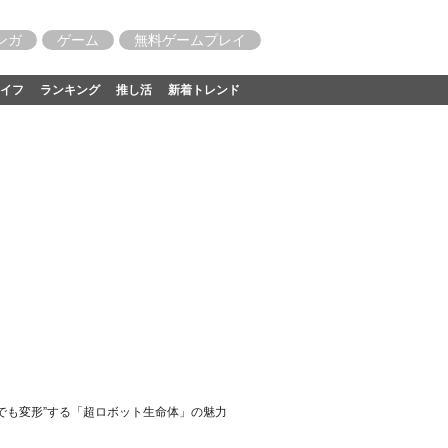
ンガ
ゲーム
無料ゲームプレイ
イフ
ランキング
推し活
新着トレンド
でも変形”する「超ロボット生命体」の魅力