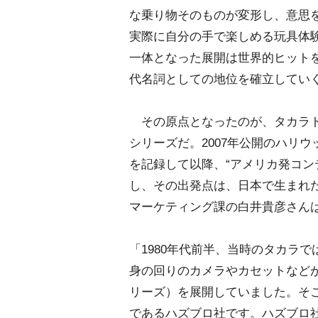
な乗り物そのものが変形し、意思
実際に自分の手で楽しめる玩具体
一体となった展開は世界的ヒットを
代名詞としての地位を確立してい
その原点となったのが、タカラト
シリーズだ。2007年公開のハリ
を記録して以降、“アメリカ発コン
し、その出発点は、日本で生まれ
マーケティング課の白井貴彦さん
「1980年代前半、当時のタカラ
身の回りのカメラやカセットなど
リーズ）を展開していました。そ
であるハズブロ社です。ハズブロ