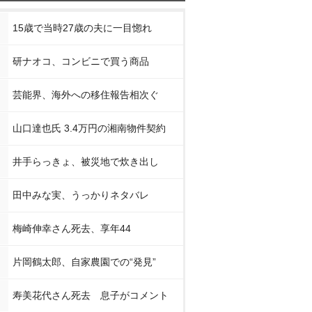
15歳で当時27歳の夫に一目惚れ
研ナオコ、コンビニで買う商品
芸能界、海外への移住報告相次ぐ
山口達也氏 3.4万円の湘南物件契約
井手らっきょ、被災地で炊き出し
田中みな実、うっかりネタバレ
梅崎伸幸さん死去、享年44
片岡鶴太郎、自家農園での“発見”
寿美花代さん死去 息子がコメント