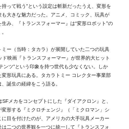
を持って戦う”という設定は斬新だったうえ、変形を
験も大きな魅力だった。アニメ、コミック、玩具が
生み、『トランスフォーマー』は“変形ロボット”の
く。
ミー（当時：タカラ）が展開していた二つの玩具
ウッド映画『トランスフォーマー』が世界的大ヒット
テンツ”という印象を持つ世代も少なくない。しか
た変形玩具にある。タカラトミー コレクター事業部
は、誕生の経緯をこう語る。
ではSFメカをコンセプトにした『ダイアクロン』と、
が変形する『ミクロチェンジ』（「ミクロマン」シ
こに目を付けたのが、アメリカの大手玩具メーカー
社は二つの世界観を一つに統一して『トランスフォ