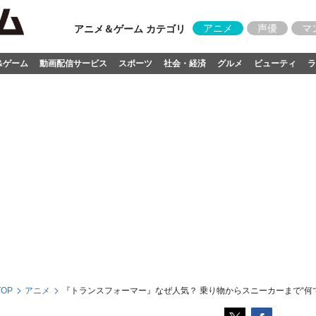
アニメ
声優
マ
アニメ＆ゲーム カテゴリ
&ゲーム
動画配信サービス
スポーツ
社会・経済
グルメ
ビューティ
ラ
OP
アニメ
『トランスフォーマー』なぜ人気？ 乗り物からスニーカーまで“何