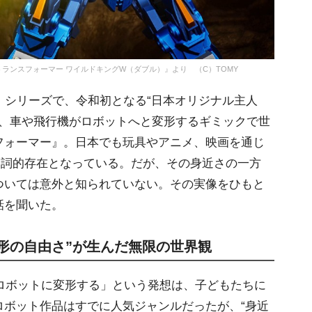
ランスフォーマー ワイルドキングW（ダブル）』より （C）TOMY
』シリーズで、令和初となる“日本オリジナル主人
以来、車や飛行機がロボットへと変形するギミックで世
フォーマー』。日本でも玩具やアニメ、映画を通じ
名詞的存在となっている。だが、その身近さの一方
ついては意外と知られていない。その実像をひもと
話を聞いた。
形の自由さ”が生んだ無限の世界観
ロボットに変形する」という発想は、子どもたちに
ロボット作品はすでに人気ジャンルだったが、“身近