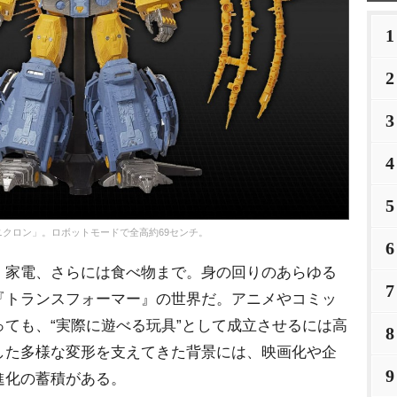
1
2
3
4
5
クロン」。ロボットモードで全高約69センチ。
6
家電、さらには食べ物まで。身の回りのあらゆる
7
『トランスフォーマー』の世界だ。アニメやコミッ
ても、“実際に遊べる玩具”として成立させるには高
8
した多様な変形を支えてきた背景には、映画化や企
9
進化の蓄積がある。