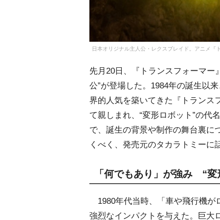
日本オリジナル主人公・レクスブレイド。アニメ『ト
先月20日、『トランスフォーマー
公”が登場した。1984年の誕生
界的人気を築いてきた『トランス
て親しまれ、“変形ロボット”の代
で、誕生の背景や制作の舞台裏に
くべく、発売元のタカラトミーに
「何でもあり」が強み “変
1980年代当時、「車や飛行機が
強烈なインパクトを与えた。巨大