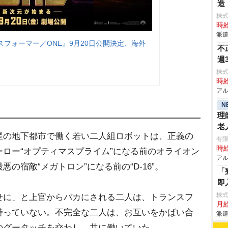
造
株
時給
派遣
フォーマー／ONE』9月20日公開決定、海外
不
週
株式
時給
アル
N
理
老
星の地下都市で働く若い二人組ロボットは、正義の
有限
時給
ロー“オプティマスプライム”になる前のオライオン
アル
の宿敵“メガトロン”になる前の“D-16”。
「
即
株
せに」と上官からバカにされる二人は、トランスフ
月給
持っていない。不完全な二人は、お互いをかばい合
派遣
のグータッチを交わし、共に働いていた。