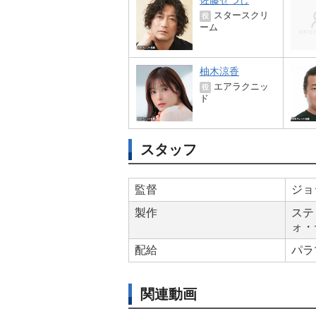
佐藤せつじ
スタースクリ
役
ーム
柚木涼香
エアラクニッ
役
ド
スタッフ
監督
ジョ
製作
ステ
ォ・
配給
パラ
関連動画