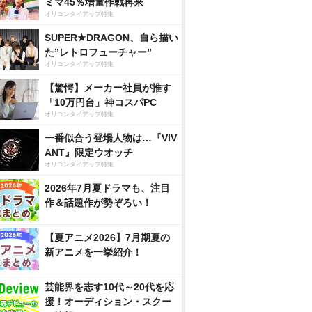
ミマ45％増量作戦再来
オリコンタイアップ特集
SUPER★DRAGON、自ら描い
た”レトロフューチャー”
オリコンタイアップ特集
【驚愕】メーカー社員が推す
「10万円台」神コスパPC
オリコンタイアップ特集
一番似合う登場人物は…『VIV
ANT』限定ウオッチ
オリコンタイアップ特集
2026年7月夏ドラマも、注目
作＆話題作が勢ぞろい！
【夏アニメ2026】7月期夏の
新アニメを一挙紹介！
芸能界を志す10代～20代を応
援！オーディション・スクー