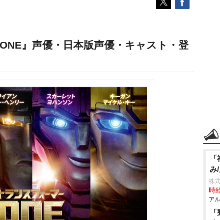
ONE』声優・日本版声優・キャスト・登
「
み
株式
時給
アル
「