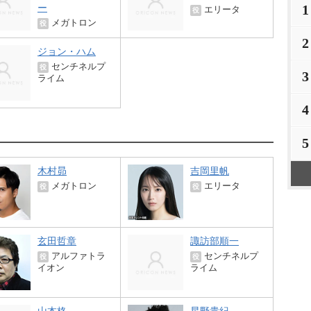
1
ー
エリータ
役
メガトロン
役
2
ジョン・ハム
センチネルプ
役
3
ライム
4
5
木村昴
吉岡里帆
メガトロン
エリータ
役
役
玄田哲章
諏訪部順一
アルファトラ
センチネルプ
役
役
イオン
ライム