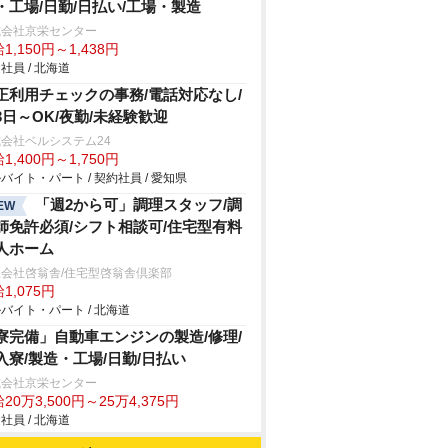
・工場/日勤/日払い/工場・製造
式会社京栄センター
1,150円～1,438円
社員 / 北海道
正利用チェックの事務/電話対応なし/
3日～OK/夜勤/未経験歓迎
会社ベルシステム24
1,400円～1,750円
バイト・パート / 契約社員 / 愛知県
「週2から可」調理スタッフ/調
EW
師免許必須/シフト相談可/住宅型有料
人ホーム
会社啓翁舎/住宅型啓翁舎倶楽部
1,075円
バイト・パート / 北海道
寮完備」自動車エンジンの製造/修理/
入寮/製造・工場/日勤/日払い
式会社京栄センター
20万3,500円～25万4,375円
社員 / 北海道