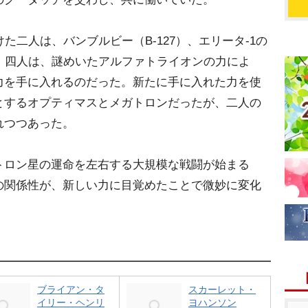
た二人は、バンブルビー（B-127）、エリータ-1の
。四人は、謎めいたアルファトライオンの力によ
力を手に入れるのだった。新たに手に入れた力を使
とするオプティマスとメガトロンだったが、二人の
れつつあった。
トロン星の運命を左右する大規模な戦闘が始まる
の関係性が、新しい力に目覚めたことで微妙に変化
ブライアン・タ
スカーレット・
イリー・ヘンリ
ヨハンソン