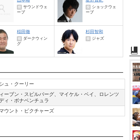
山本格
星野貴紀
サウンドウェ
ショックウェ
役
役
ーブ
ーブ
稲田徹
杉田智和
ダークウィン
ジャズ
役
役
グ
シュ・クーリー
ィーブン・スピルバーグ、マイケル・ベイ、ロレンツ
ディ・ボナベンチュラ
マウント・ピクチャーズ