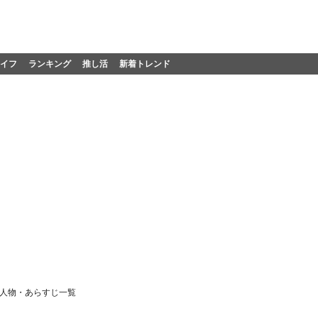
イフ
ランキング
推し活
新着トレンド
場人物・あらすじ一覧