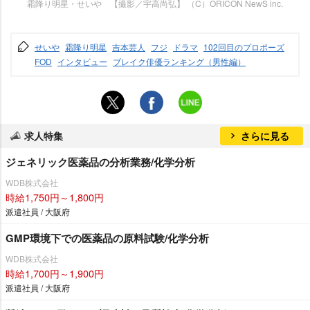
霜降り明星・せいや 【撮影／宇高尚弘】 （C）ORICON NewS inc.
せい
霜降り明星
吉本芸人
フジ
ドラマ
102回目のプロポーズ
FOD
インタビュー
ブレイク俳優ランキング（男性編）
求人特集
さらに見る
ジェネリック医薬品の分析業務/化学分析
WDB株式会社
時給1,750円～1,800円
派遣社員 / 大阪府
GMP環境下での医薬品の原料試験/化学分析
WDB株式会社
時給1,700円～1,900円
派遣社員 / 大阪府