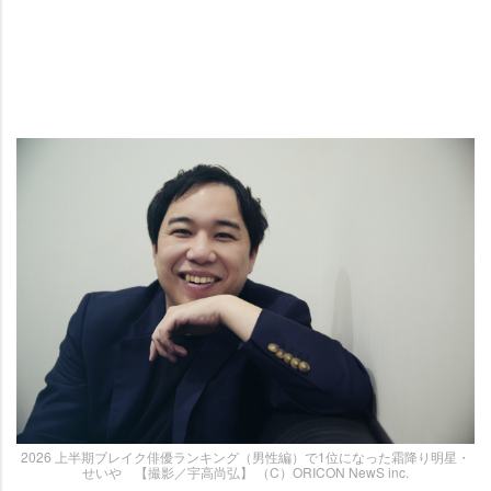
2026 上半期ブレイク俳優ランキング（男性編）で1位になった霜降り明星・
せいや 【撮影／宇高尚弘】 （C）ORICON NewS inc.