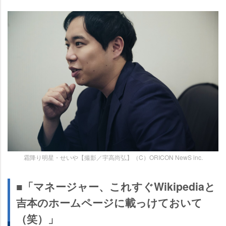
霜降り明星・せいや【撮影／宇高尚弘】（C）ORICON NewS inc.
■「マネージャー、これすぐWikipediaと
吉本のホームページに載っけておいて
（笑）」