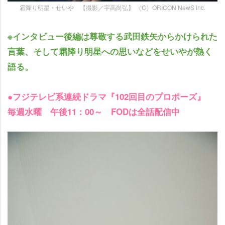
霜降り明星・せいや 【撮影／宇高尚弘】 （C）ORICON NewS inc.
※インタビュー後編は尊敬する武田鉄矢からかけられた
言葉、そして霜降り明星への思いなどをせいやが熱く
語る。
●フジテレビ系連続ドラマ『102回目のプロポーズ』
毎週水曜 午後11：00～ FODは全話配信中