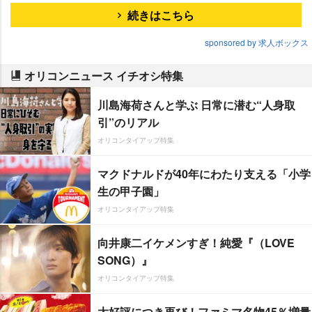
続きはこちら
sponsored by 求人ボックス
オリコンニュース イチオシ特集
川島海荷さんと学ぶ 日常に潜む“人身取
引”のリアル
オリコンタイアップ特集
マクドナルドが40年にわたり支える「小学
生の甲子園」
オリコンタイアップ特集
向井康二イケメンすぎ！純愛『（LOVE
SONG）』
オリコンタイアップ特集
大好評につき再び！ファミマ名物45％増量