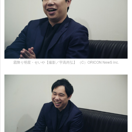
霜降り明星・せいや【撮影／宇高尚弘】 （C）ORICON NewS inc.