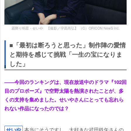
霜降り明星・せいや 【撮影／宇高尚弘】 （C）ORICON NewS inc.
■「最初は断ろうと思った」制作陣の愛情
と期待を感じて挑戦「一生の宝になりま
した」
――今回のランキングは、現在放送中のドラマ『102回
目のプロポーズ』で空野太陽を熱演されたことが、多
くの支持を集めました。せいやさんにとっても忘れら
れない作品になったのでは？
本当にそうですし、大好きな武田鉄矢さんの
せい