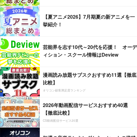
【夏アニメ2026】7月期夏の新アニメを一
挙紹介！
芸能界を志す10代～20代を応援！ オーデ
ィション・スクール情報はDeview
漫画読み放題サブスクおすすめ11選【徹底
比較】
オリコン顧客満足度ランキング
2026年動画配信サービスおすすめ40選
【徹底比較】
CS動画配信サービス20選