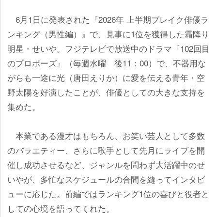
6月1日に発表された『2026年 上半期ブレイク俳優ラ
ンキング（男性編）』で、見事に1位を獲得した霜降り
明星・せいや。フジテレビで放送中のドラマ『102回目
のプロポーズ』（毎週水曜 後11：00）で、不器用な
がらも一途に光（唐田えりか）に愛を伝える青年・空
野太陽を好演したことが、俳優としての大きな支持を
集めた。
本業である漫才はもちろん、お笑い芸人として多数
のバラエティー、さらに歌手として先月にライブを開
催し成功させるなど、ジャンルを問わず大活躍中のせ
いやが、多忙なスケジュールの合間を縫ってインタビ
ューに応じた。前編ではランキング1位の喜びと役者と
しての心境を語ってくれた。