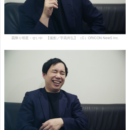
霜降り明星・せいや 【撮影／宇高尚弘】 （C）ORICON NewS inc.