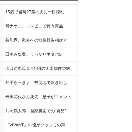
15歳で当時27歳の夫に一目惚れ
研ナオコ、コンビニで買う商品
芸能界、海外への移住報告相次ぐ
田中みな実、うっかりネタバレ
山口達也氏 3.4万円の湘南物件契約
井手らっきょ、被災地で炊き出し
寿美花代さん死去 息子がコメント
片岡鶴太郎、自家農園での“発見”
『VIVANT』俳優がツッコミの声