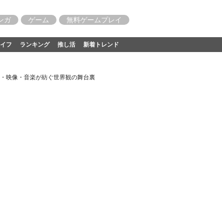
ンガ
ゲーム
無料ゲームプレイ
イフ
ランキング
推し活
新着トレンド
・映像・音楽が紡ぐ世界観の舞台裏