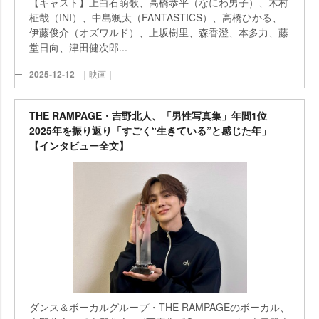
【キャスト】上白石萌歌、高橋恭平（なにわ男子）、木村
柾哉（INI）、中島颯太（FANTASTICS）、高橋ひかる、
伊藤俊介（オズワルド）、上坂樹里、森香澄、本多力、藤
堂日向、津田健次郎...
2025-12-12
｜映画｜
THE RAMPAGE・吉野北人、「男性写真集」年間1位
2025年を振り返り「すごく“生きている”と感じた年」
【インタビュー全文】
ダンス＆ボーカルグループ・THE RAMPAGEのボーカル、