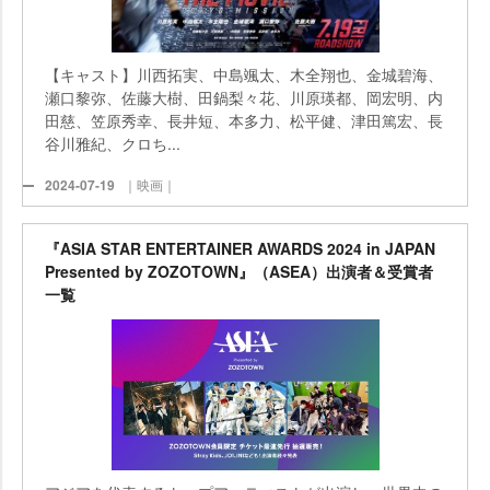
【キャスト】川西拓実、中島颯太、木全翔也、金城碧海、
瀬口黎弥、佐藤大樹、田鍋梨々花、川原瑛都、岡宏明、内
田慈、笠原秀幸、長井短、本多力、松平健、津田篤宏、長
谷川雅紀、クロち...
2024-07-19
｜映画｜
『ASIA STAR ENTERTAINER AWARDS 2024 in JAPAN
Presented by ZOZOTOWN』（ASEA）出演者＆受賞者
一覧