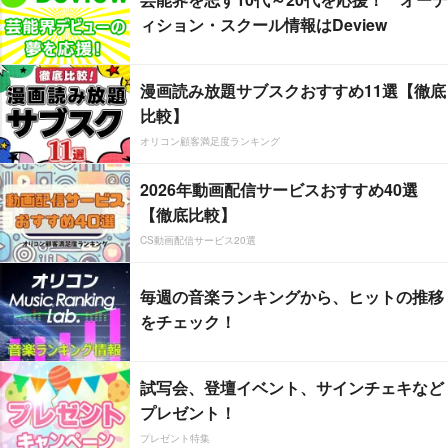
ィション・スクール情報はDeview
漫画読み放題サブスクおすすめ11選【徹底
比較】
オリコン顧客満足度ランキング
2026年動画配信サービスおすすめ40選
【徹底比較】
CS動画配信サービス20選
毎週の音楽ランキングから、ヒットの推移
をチェック！
試写会、登壇イベント、サインチェキなど
プレゼント！
プレゼント特集