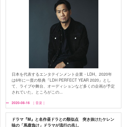
日本を代表するエンタテインメント企業・LDH。2020年
は6年に一度の祭典『LDH PERFECT YEAR 2020』とし
て、ライブや舞台、オーディションなど多くの企画が予定
されていた。ところがこの...
2020-08-16
｜音楽｜
ドラマ『M』と名作昼ドラとの類似点 突き抜けたケレン
味の「馬鹿負け」ドラマが流行の兆し