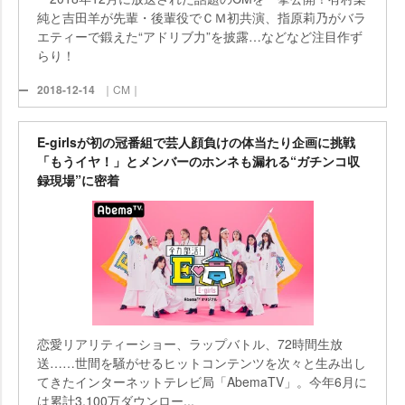
純と吉田羊が先輩・後輩役でＣＭ初共演、指原莉乃がバラ
エティーで鍛えた“アドリブ力”を披露…などなど注目作ず
らり！
2018-12-14
｜CM｜
E-girlsが初の冠番組で芸人顔負けの体当たり企画に挑戦
「もうイヤ！」とメンバーのホンネも漏れる“ガチンコ収
録現場”に密着
恋愛リアリティーショー、ラップバトル、72時間生放
送……世間を騒がせるヒットコンテンツを次々と生み出し
てきたインターネットテレビ局「AbemaTV」。今年6月に
は累計3,100万ダウンロー...