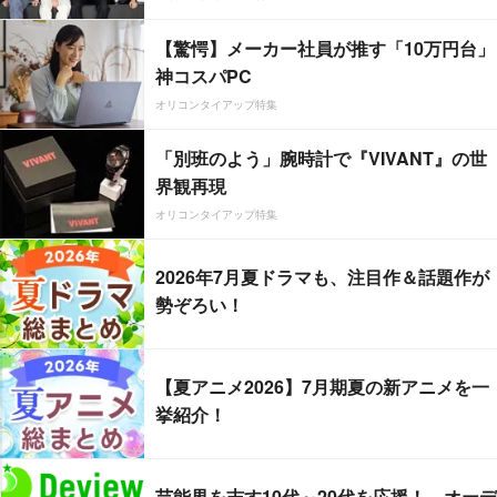
【驚愕】メーカー社員が推す「10万円台」
神コスパPC
オリコンタイアップ特集
「別班のよう」腕時計で『VIVANT』の世
界観再現
オリコンタイアップ特集
2026年7月夏ドラマも、注目作＆話題作が
勢ぞろい！
【夏アニメ2026】7月期夏の新アニメを一
挙紹介！
芸能界を志す10代～20代を応援！ オーデ