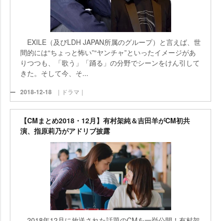
EXILE（及びLDH JAPAN所属のグループ）と言えば、世
間的には“ちょっと怖い”“ヤンチャ”といったイメージがあ
りつつも、「歌う」「踊る」の分野でシーンをけん引して
きた。そして今、そ...
2018-12-18
｜ドラマ｜
【CMまとめ2018・12月】有村架純＆吉田羊がCM初共
演、指原莉乃がアドリブ披露
2018年12月に放送された話題のCMを一挙公開！有村架