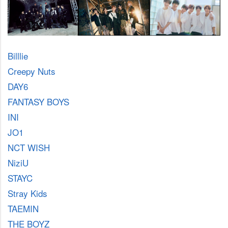
Billlie
Creepy Nuts
DAY6
FANTASY BOYS
INI
JO1
NCT WISH
NiziU
STAYC
Stray Kids
TAEMIN
THE BOYZ