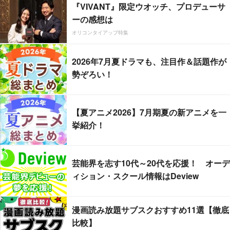
『VIVANT』限定ウオッチ、プロデューサ
ーの感想は
オリコンタイアップ特集
2026年7月夏ドラマも、注目作＆話題作が
勢ぞろい！
【夏アニメ2026】7月期夏の新アニメを一
挙紹介！
芸能界を志す10代～20代を応援！ オーデ
ィション・スクール情報はDeview
漫画読み放題サブスクおすすめ11選【徹底
比較】