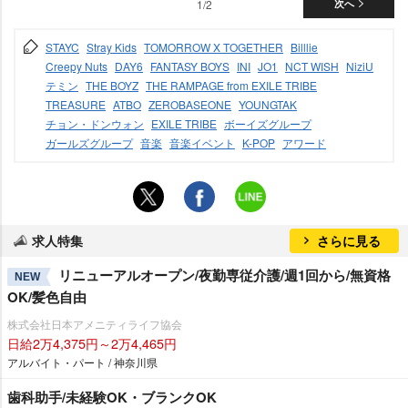
1/2
次へ
STAYC
Stray Kids
TOMORROW X TOGETHER
Billlie
Creepy Nuts
DAY6
FANTASY BOYS
INI
JO1
NCT WISH
NiziU
テミン
THE BOYZ
THE RAMPAGE from EXILE TRIBE
TREASURE
ATBO
ZEROBASEONE
YOUNGTAK
チョン・ドンウォン
EXILE TRIBE
ボーイズグループ
ガールズグループ
音楽
音楽イベント
K-POP
アワード
求人特集
さらに見る
リニューアルオープン/夜勤専従介護/週1回から/無資格
NEW
OK/髪色自由
株式会社日本アメニティライフ協会
日給2万4,375円～2万4,465円
アルバイト・パート / 神奈川県
歯科助手/未経験OK・ブランクOK