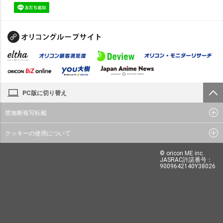
PC版に切り替え
禁無断複写転載
クッキーの使用について
© oricon ME inc.
JASRAC許諾番号：
9009642140Y38026