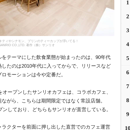
1
2
3
キティやシナモン、プリンのティーカップが浮いてる！
4
SANRIO CO.,LTD. 著作（株）サンリオ
をテーマにした飲食業態が始まったのは、90年代
5
したのは2010年代に入ってからで、リリースなど
6
プロモーションは今や定番だ。
7
店をオープンしたサンリオカフェは、コラボカフェ、
8
組ながら、こちらは期間限定ではなく常設店舗。
オープンしており、どちらもサンリオが直営している。
9
ラクターを前面に押し出した直営でのカフェ運営
1