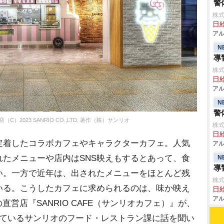
警
株式
日給
アル
N
導
株式
日給
アル
N
警
）2023 SANRIO CO.,LTD. 著作（株）サンリオ
株式
日給
着したコラボカフェやキャラクターカフェ。人気
アル
たメニューや店内はSNS映えもするとあって、食
N
導
い。一方で近年は、出されたメニューをほとんど残
株式
いる。こうしたカフェに求められるのは、味か映え
日給
アル
の直営店『SANRIO CAFE（サンリオカフェ）』が、
っているサンリオのフード・レストラン課に話を聞い