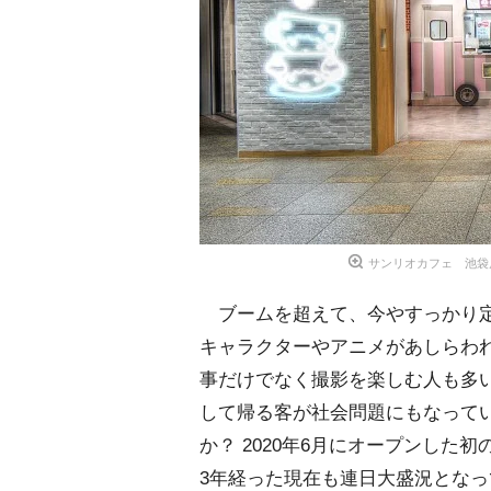
サンリオカフェ 池袋店（C
ブームを超えて、今やすっかり定
キャラクターやアニメがあしらわれ
事だけでなく撮影を楽しむ人も多
して帰る客が社会問題にもなって
か？ 2020年6月にオープンした初
3年経った現在も連日大盛況とな