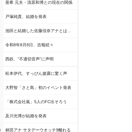
亜希 元夫・清原和博との現在の関係
戸塚純貴、結婚を発表
池田と結婚した佐藤佳奈アナとは…
令和8年8月8日、吉報続々
西鉄、“不適切音声”に声明
松本伊代、すっぴん披露に驚く声
大野智「さと島」初のイベント発表
「株式会社嵐」5人のFC出そろう
及川光博が結婚を発表
0
林田アナ サタデーウオッチ9離れる