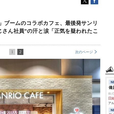
！」ブームのコラボカフェ、最後発サンリ
じさん社員”の汗と涙「正気を疑われたこ
1
2
次のページ
N
備
株式
日給
アル
N