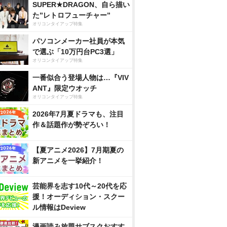
SUPER★DRAGON、自ら描い
た”レトロフューチャー”
オリコンタイアップ特集
パソコンメーカー社員が本気
で選ぶ「10万円台PC3選」
オリコンタイアップ特集
一番似合う登場人物は…『VIV
ANT』限定ウオッチ
オリコンタイアップ特集
2026年7月夏ドラマも、注目
作＆話題作が勢ぞろい！
【夏アニメ2026】7月期夏の
新アニメを一挙紹介！
芸能界を志す10代～20代を応
援！オーディション・スクー
ル情報はDeview
漫画読み放題サブスクおすす