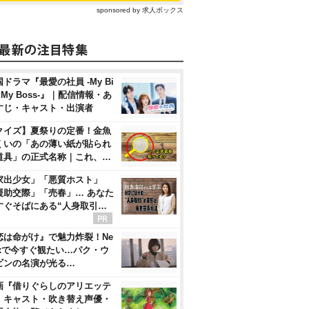
sponsored by 求人ボックス
ドラマ『最愛の社員 -My Bi
, My Boss-』｜配信情報・あ
すじ・キャスト・出演者
クイズ】夏祭りの定番！金魚
くいの「あの薄い紙が貼られ
道具」の正式名称｜これ、…
家出少女」「悪質ホスト」
援助交際」「売春」… あなた
すぐそばにある“人身取引…
恋は命がけ』で魅力炸裂！Ne
flixで今すぐ観たい…パク・ウ
ビンの名演が光る…
画『借りぐらしのアリエッテ
』キャスト・吹き替え声優・