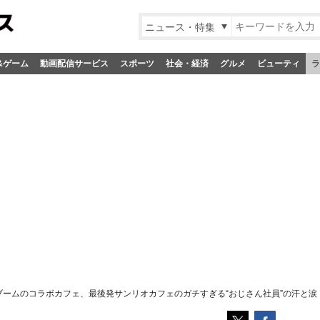
ニュース・特集
&ゲーム
動画配信サービス
スポーツ
社会・経済
グルメ
ビューティ
ラ
」ブームのコラボカフェ、最後発サンリオカフェのガチすぎる“おじさん社員”の汗と