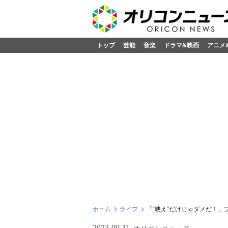
トップ
芸能
音楽
ドラマ&映画
アニメ
ホーム
ライフ
「“映え”だけじゃダメだ！
2023-09-11