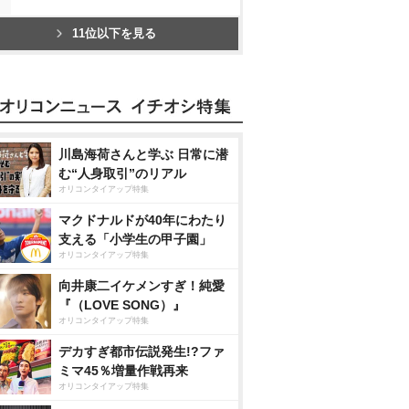
11位以下を見る
川島海荷さんと学ぶ 日常に潜
む“人身取引”のリアル
オリコンタイアップ特集
マクドナルドが40年にわたり
支える「小学生の甲子園」
オリコンタイアップ特集
向井康二イケメンすぎ！純愛
『（LOVE SONG）』
オリコンタイアップ特集
デカすぎ都市伝説発生!?ファ
ミマ45％増量作戦再来
オリコンタイアップ特集