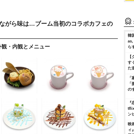
況ながら味は…ブーム当初のコラボカフェの
韓国
as
外観・内観とメニュー
ら
【
す
た
「
「
の
『
t
ン
映
ィ