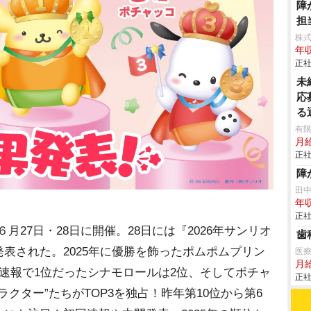
障
担
株
年収
正社
未
応
る
有限
月
正社
障
田
年収
正社
』が６月27日・28日に開催。28日には『2026年サンリオ
歯
表された。2025年に優勝を飾ったポムポムプリン
医療
月
速報で1位だったシナモロールは2位、そしてポチャ
正社
ラクター”たちがTOP3を独占！昨年第10位から第6