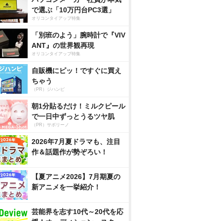
で選ぶ「10万円台PC3選」
オリコンタイアップ特集
「別班のよう」腕時計で『VIV
ANT』の世界観再現
オリコンタイアップ特集
自販機にピッ！ですぐに買え
ちゃう
（PR）ジハンピ
朝1分貼るだけ！ミルクピール
で一日中ずっとうるツヤ肌
（PR）サボリーノ
2026年7月夏ドラマも、注目
作＆話題作が勢ぞろい！
【夏アニメ2026】7月期夏の
新アニメを一挙紹介！
芸能界を志す10代～20代を応