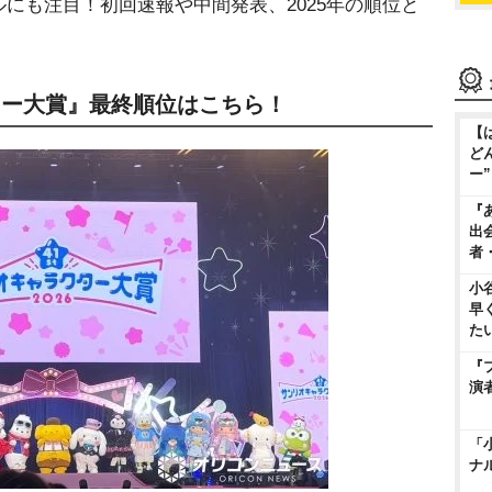
にも注目！初回速報や中間発表、2025年の順位と
クター大賞』最終順位はこちら！
【
ど
ー
『
出
者
小
早
た
『
演
「
ナ