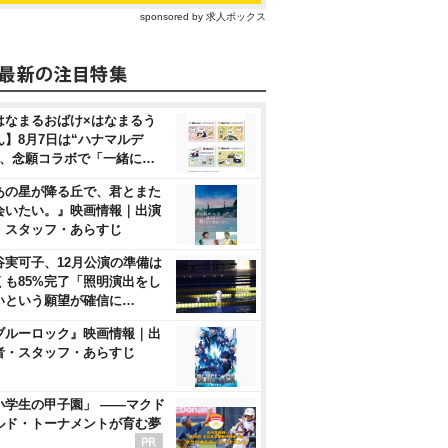
sponsored by 求人ボックス
はなまるおばけ×はなまるう
ん】8月7日は“ハナマルデ
”、念願コラボで「一緒に…
あの星が降る丘で、君とまた
会いたい。』映画情報｜出演
・スタッフ・あらすじ
谷実可子、12月公演の準備は
くも85%完了「照明演出をし
いという願望が確信に…
ブルーロック』映画情報｜出
者・スタッフ・あらすじ
小学生の甲子園」 ――マクド
ルド・トーナメントが育む夢