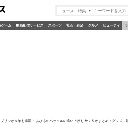
ニュース・特集
&ゲーム
動画配信サービス
スポーツ
社会・経済
グルメ
ビューティ
ラ
ムプリンが今年も連覇！ あひるのペックルの追い上げも サンリオまとめ：グッズ