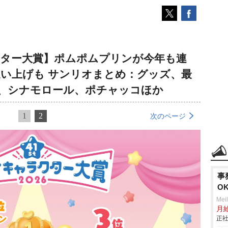
クター大賞】ポムポムプリンが今年も連
追い上げも サンリオまとめ：グッズ、最
、シナモロール、ポチャッコほか
1
2
次のページ
事
O
Mei
月
正社