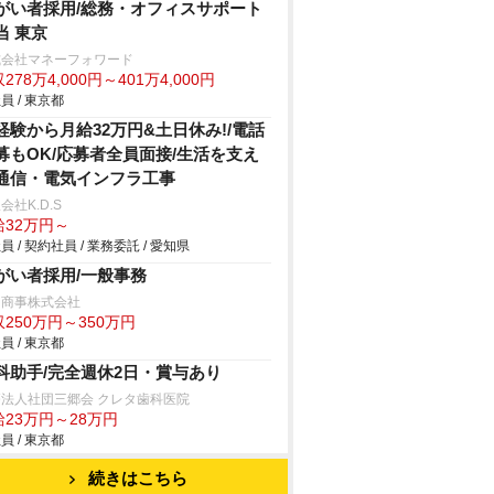
がい者採用/総務・オフィスサポート
当 東京
式会社マネーフォワード
278万4,000円～401万4,000円
員 / 東京都
経験から月給32万円&土日休み!/電話
募もOK/応募者全員面接/生活を支え
通信・電気インフラ工事
会社K.D.S
給32万円～
員 / 契約社員 / 業務委託 / 愛知県
がい者採用/一般事務
中商事株式会社
250万円～350万円
員 / 東京都
科助手/完全週休2日・賞与あり
法人社団三郷会 クレタ歯科医院
給23万円～28万円
員 / 東京都
続きはこちら