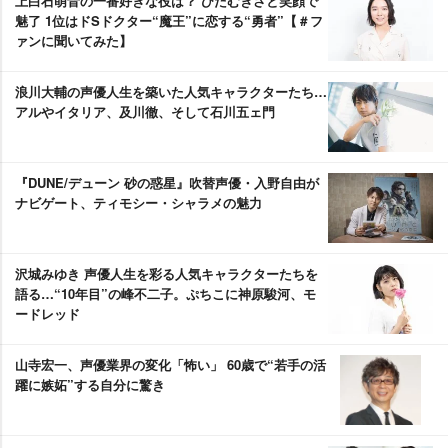
上白石萌音の一番好きな役は？ ひたむきさと笑顔で
魅了 1位はドSドクター“魔王”に恋する“勇者”【＃フ
ァンに聞いてみた】
浪川大輔の声優人生を築いた人気キャラクターたち…
アルやイタリア、及川徹、そして石川五ェ門
『DUNE/デューン 砂の惑星』吹替声優・入野自由が
ナビゲート、ティモシー・シャラメの魅力
沢城みゆき 声優人生を彩る人気キャラクターたちを
語る…“10年目”の峰不二子。ぷちこに神原駿河、モ
ードレッド
山寺宏一、声優業界の変化「怖い」 60歳で“若手の活
躍に嫉妬”する自分に驚き