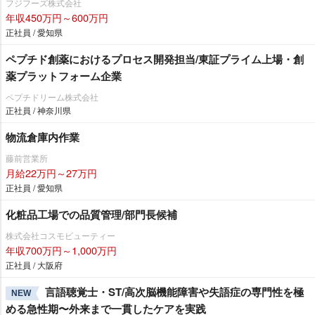
フジフーズ株式会社
年収450万円～600万円
正社員 / 愛知県
ペプチド創薬におけるプロセス開発担当/東証プライム上場・創
薬プラットフォーム企業
ペプチドリーム株式会社
正社員 / 神奈川県
物流倉庫内作業
藤前営業所
月給22万円～27万円
正社員 / 愛知県
化粧品工場での品質管理/部門長候補
株式会社コスモビューティー
年収700万円～1,000万円
正社員 / 大阪府
言語聴覚士・ST/高次脳機能障害や失語症の専門性を極
NEW
める急性期〜外来まで一貫したケアを実践