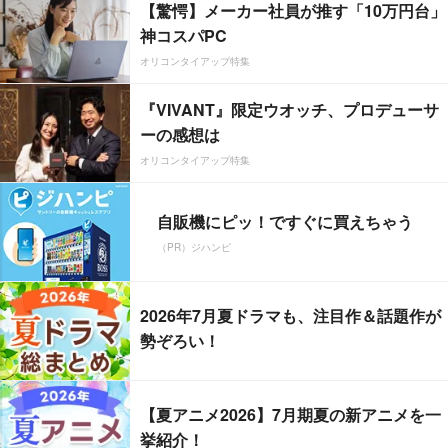
【驚愕】メーカー社員が推す「10万円台」
神コスパPC
オリコンタイアップ特集
『VIVANT』限定ウオッチ、プロデューサ
ーの感想は
オリコンタイアップ特集
自販機にピッ！ですぐに買えちゃう
（PR）ジハンピ
2026年7月夏ドラマも、注目作＆話題作が
勢ぞろい！
【夏アニメ2026】7月期夏の新アニメを一
挙紹介！