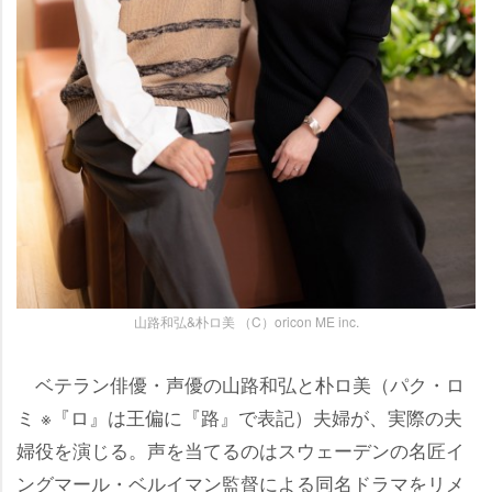
山路和弘&朴ロ美 （C）oricon ME inc.
ベテラン俳優・声優の山路和弘と朴ロ美（パク・ロ
ミ ※『ロ』は王偏に『路』で表記）夫婦が、実際の夫
婦役を演じる。声を当てるのはスウェーデンの名匠イ
ングマール・ベルイマン監督による同名ドラマをリメ