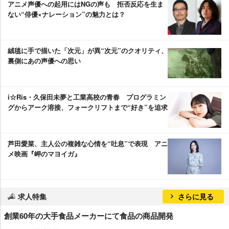
アニメ声優への起用にはNGの声も 拒否反応を生ま
ない“俳優×ナレーション”の魅力とは？
絨毯に手で描いた「次元」が異“次元”のクオリティ、
裏側にあの声優への思い
i☆Ris・久保田未夢と工業高校の青春 プログラミン
グからアーク溶接、フォークリフトまで“好き”を追求
芦田愛菜、主人公の複雑な心情を“吐息”で表現 アニ
メ映画『岬のマヨイガ』
求人特集
さらに見る
創業60年の大手食品メーカーにて食品の商品開発