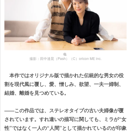
撮影：田中達晃（Pash）（C）oricon ME inc.
本作ではオリジナル版で描かれた伝統的な男女の役
割を現代風に覆し、愛、憎しみ、欲望、一夫一婦制、
結婚、離婚を見つめている。
――この作品では、ステレオタイプの古い夫婦像が覆
されています。すれ違いの描写に関しても、ミラが“女
性”ではなく一人の“人間”として描かれているのが印象