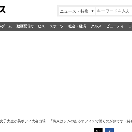
ニュース・特集
&ゲーム
動画配信サービス
スポーツ
社会・経済
グルメ
ビューティ
ラ
女子大生が美ボディ大会出場 「将来はジムのあるオフィスで働くのが夢です（笑