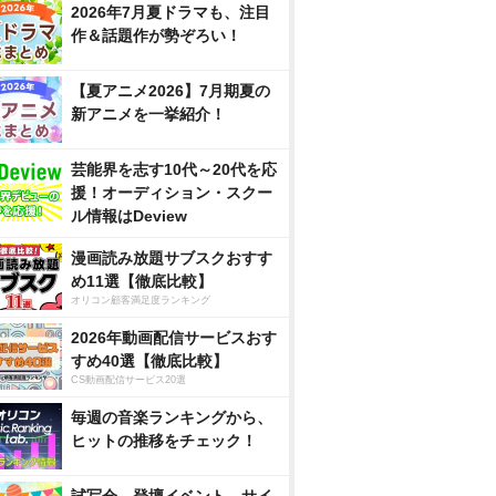
2026年7月夏ドラマも、注目
作＆話題作が勢ぞろい！
【夏アニメ2026】7月期夏の
新アニメを一挙紹介！
芸能界を志す10代～20代を応
援！オーディション・スクー
ル情報はDeview
漫画読み放題サブスクおすす
め11選【徹底比較】
オリコン顧客満足度ランキング
2026年動画配信サービスおす
すめ40選【徹底比較】
CS動画配信サービス20選
毎週の音楽ランキングから、
ヒットの推移をチェック！