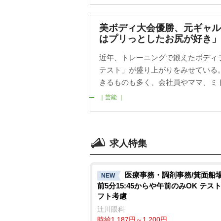
美ボディ大会優勝、元ギャ
はプリっとしたお尻が好き」
近年、トレーニングで鍛えたボディ
テスト」が盛り上がりをみせている
きるものも多く、会社員やママ、ミド
｜芸能 ｜
求人特集
医療事務・調剤事務/箕面船
NEW
前5分15:45からや午前のみOK テス
フト考慮
辻川眼科
時給1,187円～1,200円