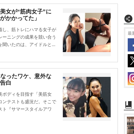
美女が“筋肉女子”に
がかかってた」
指し、筋トレにハマる女子が
最
レーニングの成果を競い合う
聞いたのは、アイドルと...
になったワケ、意外な
告白
美ボディを目指す「美筋女
コンテストも盛況だ。そこで
スト『サマースタイルアワ