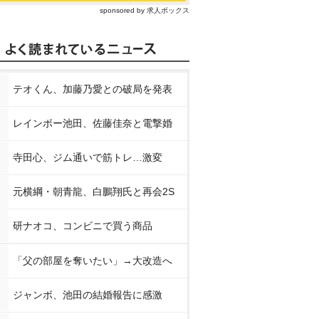
sponsored by 求人ボックス
テオくん、加藤乃愛との破局を発表
レインボー池田、佐藤佳奈と電撃婚
寺田心、ジム通いで筋トレ…激変
元横綱・朝青龍、白鵬翔氏と再会2S
研ナオコ、コンビニで買う商品
「父の部屋を奪いたい」→大改造へ
ジャンボ、池田の結婚報告に感激