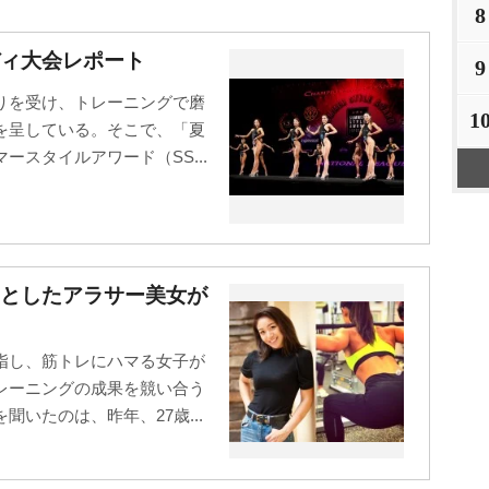
8
ィ大会レポート
9
りを受け、トレーニングで磨
1
を呈している。そこで、「夏
スタイルアワード（SS...
々としたアラサー美女が
指し、筋トレにハマる女子が
レーニングの成果を競い合う
いたのは、昨年、27歳...