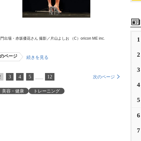
1
部門出場・赤坂優花さん 撮影／片山よしお （C）oricon ME inc.
2
のページ
続きを見る
3
2
3
4
5
12
次のページ
4
美容・健康
トレーニング
5
6
7