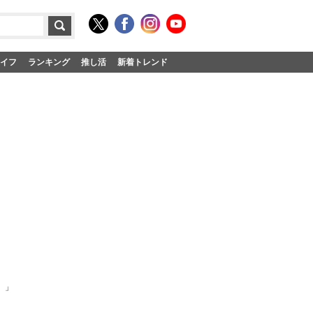
イフ
ランキング
推し活
新着トレンド
）」