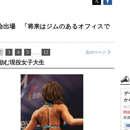
会出場 「将来はジムのあるオフィスで
2
3
4
5
12
次のページ
励む現役女子大生
デ
か
株
時給
派遣
N