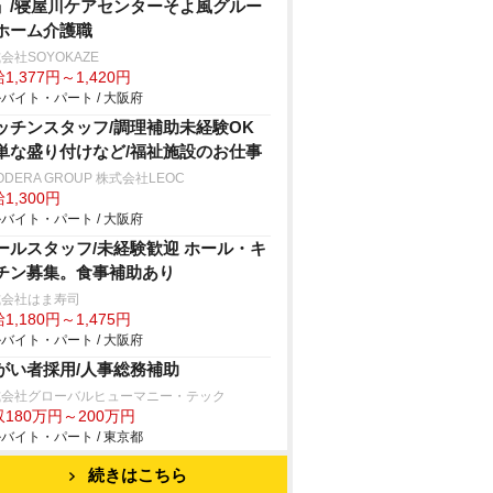
」/寝屋川ケアセンターそよ風グルー
ホーム介護職
会社SOYOKAZE
1,377円～1,420円
バイト・パート / 大阪府
ッチンスタッフ/調理補助未経験OK
単な盛り付けなど/福祉施設のお仕事
ODERA GROUP 株式会社LEOC
1,300円
バイト・パート / 大阪府
ールスタッフ/未経験歓迎 ホール・キ
チン募集。食事補助あり
式会社はま寿司
1,180円～1,475円
バイト・パート / 大阪府
がい者採用/人事総務補助
式会社グローバルヒューマニー・テック
180万円～200万円
バイト・パート / 東京都
続きはこちら