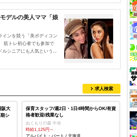
ルモデルの美人ママ「娘
ラインを競う「美ボディコン
。 筋トレ初心者でも参加で
ルシニアにも人気という...
求人検索
場阪大
保育スタッフ/週2日・1日4時間からOK/有資
格者歓迎/残業なし
ト期シ
ぬくもりの森 中央
時給1,125円～
アルバイト・パート / 北海道