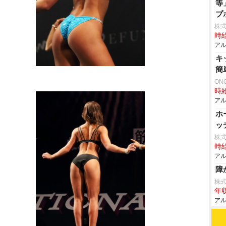
等
プ
株式
時給
アル
キ
簡
ON
時給
アル
ホ
ッ
株
時給
アル
障
株
年収
アル