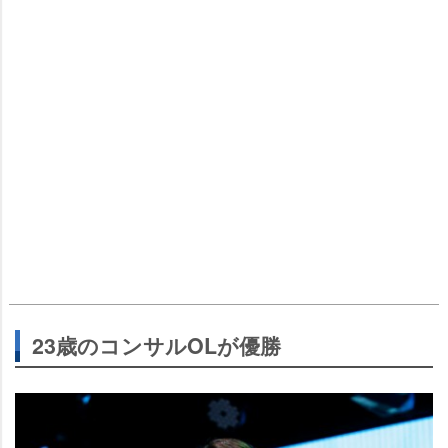
23歳のコンサルOLが優勝