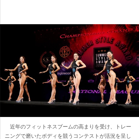
近年のフィットネスブームの高まりを受け、トレー
ニングで磨いたボディを競うコンテストが活況を呈し