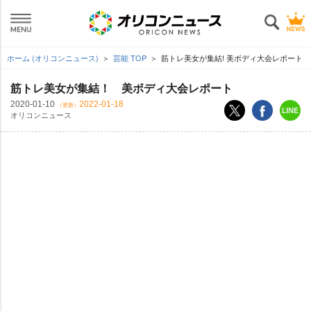
ホーム (オリコンニュース)
芸能 TOP
筋トレ美女が集結! 美ボディ大会レポート
筋トレ美女が集結！ 美ボディ大会レポート
2020-01-10
2022-01-18
（更新）
オリコンニュース