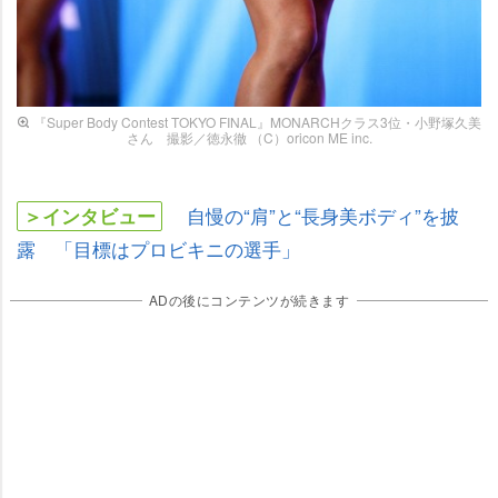
『Super Body Contest TOKYO FINAL』MONARCHクラス3位・小野塚久美
さん 撮影／徳永徹 （C）oricon ME inc.
自慢の“肩”と“長身美ボディ”を披
＞インタビュー
露 「目標はプロビキニの選手」
ADの後にコンテンツが続きます