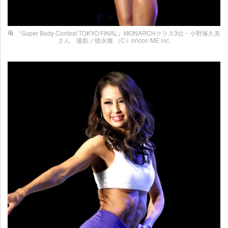
『Super Body Contest TOKYO FINAL』MONARCHクラス3位・小野塚久美
さん 撮影／徳永徹 （C）oricon ME inc.