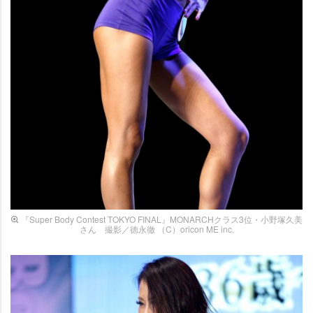
『Super Body Contest TOKYO FINAL』MONARCHクラス3位・小野塚久美
さん 撮影／徳永徹 （C）oricon ME inc.