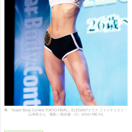
『Super Body Contest TOKYO FINAL』ELEGANTクラス ファイナリスト・
山本鈴さん 撮影／徳永徹 （C）oricon ME inc.