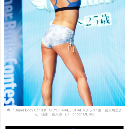
『Super Body Contest TOKYO FINAL』CHARMクラス1位・徳永悠里さ
ん 撮影／徳永徹 （C）oricon ME inc.