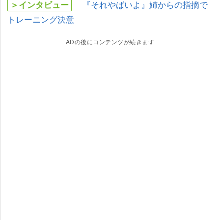
『それやばいよ』姉からの指摘で
＞インタビュー
トレーニング決意
ADの後にコンテンツが続きます