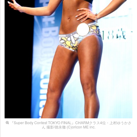
『Super Body Contest TOKYO FINAL』CHARMクラス4位・上村ゆうかさ
ん 撮影/徳永徹 (C)oricon ME inc.