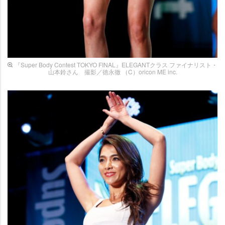
『Super Body Contest TOKYO FINAL』ELEGANTクラス ファイナリスト・
山本鈴さん 撮影／徳永徹 （C）oricon ME inc.