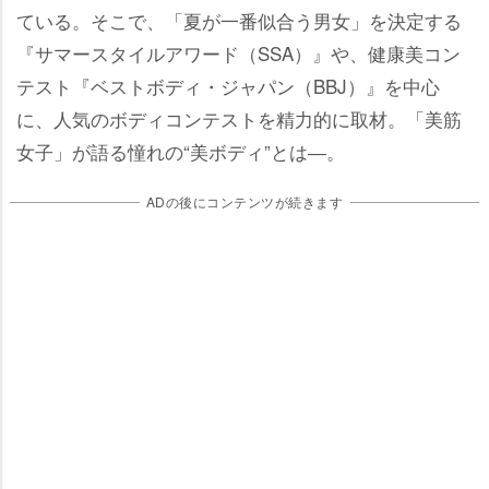
ている。そこで、「夏が一番似合う男女」を決定する
『サマースタイルアワード（SSA）』や、健康美コン
テスト『ベストボディ・ジャパン（BBJ）』を中心
に、人気のボディコンテストを精力的に取材。「美筋
女子」が語る憧れの“美ボディ”とは―。
ADの後にコンテンツが続きます