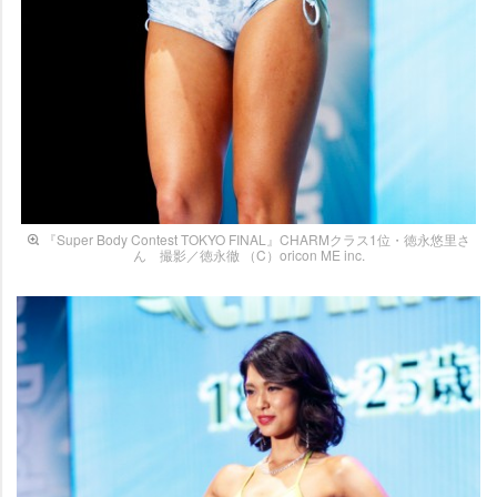
『Super Body Contest TOKYO FINAL』CHARMクラス1位・徳永悠里さ
ん 撮影／徳永徹 （C）oricon ME inc.