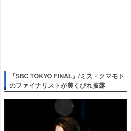
『SBC TOKYO FINAL』/ミス・クマモト
のファイナリストが美くびれ披露