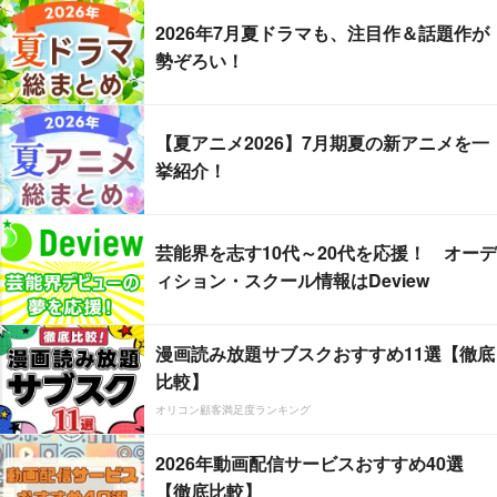
2026年7月夏ドラマも、注目作＆話題作が
勢ぞろい！
【夏アニメ2026】7月期夏の新アニメを一
挙紹介！
芸能界を志す10代～20代を応援！ オーデ
ィション・スクール情報はDeview
漫画読み放題サブスクおすすめ11選【徹底
比較】
オリコン顧客満足度ランキング
2026年動画配信サービスおすすめ40選
【徹底比較】