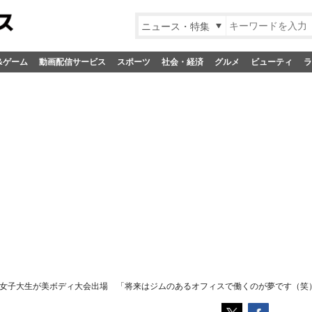
ニュース・特集
&ゲーム
動画配信サービス
スポーツ
社会・経済
グルメ
ビューティ
ラ
女子大生が美ボディ大会出場 「将来はジムのあるオフィスで働くのが夢です（笑