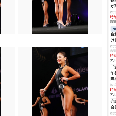
物
が
株
時給
派遣
N
資
け
株
希
時給
アル
「
午
障
株
時給
アル
介
会
株