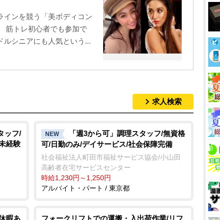
ラインを競う「美ボディコン
。 筋トレ初心者でも参加で
ルシニアにも人気という...
求人検索
タッフ/
「週3から可」調理スタッフ/無資格
NEW
/未経験
可/日勤のみ/デイサービス/社会保障完備
社会福祉法人町田市福祉サービス協会/小山田
高齢者在宅サービスセンター
時給1,230円～1,250円
アルバイト・パート / 東京都
期休暇あ
フォークリフトでの運搬・入出荷作業/リフ