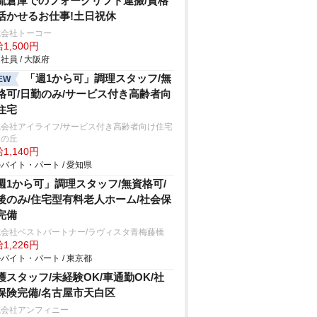
流倉庫でのフォークリフト運搬/資格
活かせるお仕事!土日祝休
式会社トーコー
1,500円
社員 / 大阪府
「週1から可」調理スタッフ/無
EW
格可/日勤のみ/サービス付き高齢者向
住宅
式会社アイライフ/サービス付き高齢者向け住宅
望の丘
1,140円
バイト・パート / 愛知県
週1から可」調理スタッフ/無資格可/
後のみ/住宅型有料老人ホーム/社会保
完備
式会社ベストパートナー/ラヴィスタ青梅藤橋
1,226円
バイト・パート / 東京都
護スタッフ/未経験OK/車通勤OK/社
保険完備/名古屋市天白区
式会社アンフィニー