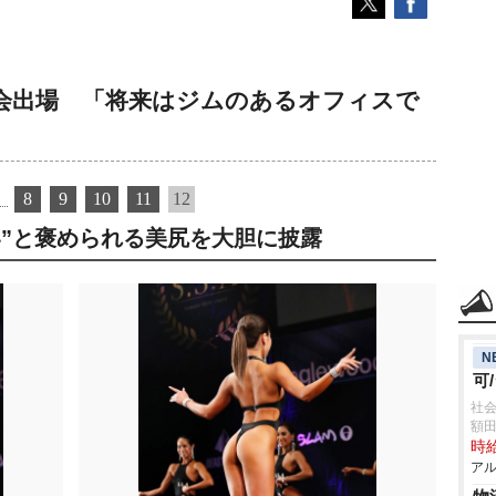
会出場 「将来はジムのあるオフィスで
8
9
10
11
12
い”と褒められる美尻を大胆に披露
N
可
社
額
時給
アル