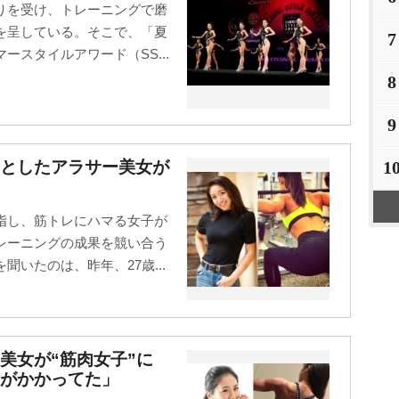
りを受け、トレーニングで磨
を呈している。そこで、「夏
7
スタイルアワード（SS...
8
9
1
々としたアラサー美女が
指し、筋トレにハマる女子が
レーニングの成果を競い合う
いたのは、昨年、27歳...
美女が“筋肉女子”に
がかかってた」