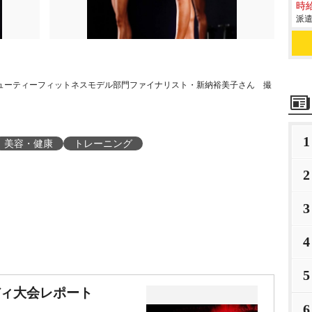
時給
派遣
決勝大会』ビューティーフィットネスモデル部門ファイナリスト・新納裕美子さん 撮
1
美容・健康
トレーニング
2
3
4
5
ィ大会レポート
6