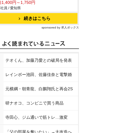
1,400円～1,750円
社員 / 愛知県
続きはこちら
sponsored by 求人ボックス
テオくん、加藤乃愛との破局を発表
レインボー池田、佐藤佳奈と電撃婚
元横綱・朝青龍、白鵬翔氏と再会2S
研ナオコ、コンビニで買う商品
寺田心、ジム通いで筋トレ…激変
「父の部屋を奪いたい」→大改造へ