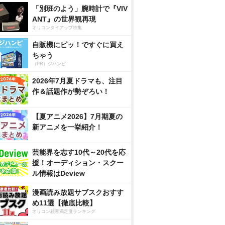
「別班のよう」腕時計で『VIV
ANT』の世界観再現
オリコンタイアップ特集
自販機にピッ！ですぐに買え
ちゃう
（PR）ジハンピ
2026年7月夏ドラマも、注目
作＆話題作が勢ぞろい！
【夏アニメ2026】7月期夏の
新アニメを一挙紹介！
芸能界を志す10代～20代を応
援！オーディション・スクー
ル情報はDeview
漫画読み放題サブスクおすす
め11選【徹底比較】
オリコン顧客満足度ランキング