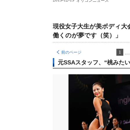
オリコンニュース
現役女子大生が美ボディ大
働くのが夢です（笑）」
1
前のページ
元SSAスタッフ、“桃みた