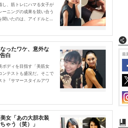
指し、筋トレにハマる女子が
レーニングの成果を競い合う
聞いたのは、アイドルと...
になったワケ、意外な
最
告白
美ボディを目指す「美筋女
コンテストも盛況だ。そこで
スト『サマースタイルアワ
筋美女「あの大胆衣装
ちゃう（笑）」