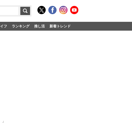
イフ
ランキング
推し活
新着トレンド
）」