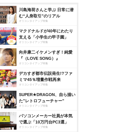
川島海荷さんと学ぶ 日常に潜
む“人身取引”のリアル
オリコンタイアップ特集
マクドナルドが40年にわたり
支える「小学生の甲子園」
オリコンタイアップ特集
向井康二イケメンすぎ！純愛
『（LOVE SONG）』
オリコンタイアップ特集
デカすぎ都市伝説発生!?ファ
ミマ45％増量作戦再来
オリコンタイアップ特集
SUPER★DRAGON、自ら描い
た”レトロフューチャー”
オリコンタイアップ特集
パソコンメーカー社員が本気
で選ぶ「10万円台PC3選」
オリコンタイアップ特集