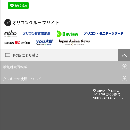
PC版に切り替え
禁無断複写転載
クッキーの使用について
© oricon ME inc.
JASRAC許諾番号：
9009642140Y38026