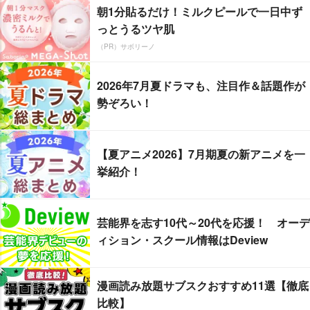
朝1分貼るだけ！ミルクピールで一日中ず
っとうるツヤ肌
（PR）サボリーノ
2026年7月夏ドラマも、注目作＆話題作が
勢ぞろい！
【夏アニメ2026】7月期夏の新アニメを一
挙紹介！
芸能界を志す10代～20代を応援！ オーデ
ィション・スクール情報はDeview
漫画読み放題サブスクおすすめ11選【徹底
比較】