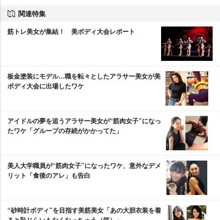
関連特集
筋トレ美女が集結！ 美ボディ大会レポート
板金塗装にモデル…職を転々としたアラサー美女が美
ボディ大会に出場したワケ
アイドルの夢を追うアラサー美女が“筋肉女子”になっ
たワケ「グループの存続がかかってた」
美人大学職員が“筋肉女子”になったワケ、意外なデメ
リット「食後のアレ」も告白
“砂時計ボディ”を目指す美筋美女「あの大胆衣装を着
ると恥じらいもなくなっちゃう（笑）」