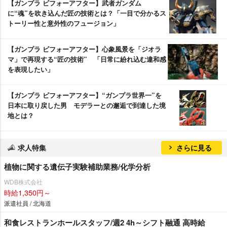
【ガンプラ ビフォーアフター】武者ガンダム
に“魂”を吹き込んだ匠の技術とは？「一目で分かるス
トーリー性と意外性のフュージョン」
【ガンプラ ビフォーアフター】心象風景を「ジオラ
マ」で再現する“匠の技術” 「日常に紛れ込む違和感
を表現したい」
【ガンプラ ビフォーアフター】“ガンプラ世界一”を
日本に取り戻した男 モデラーとの邂逅で到達した境
地とは？
求人特集
さらに見る
植物に関する遺伝子実験補助業務/化学分析
WDB株式会社
時給1,350円～
派遣社員 / 北海道
和食レストランホールスタッフ/週2 4h～シフト融通 高時給