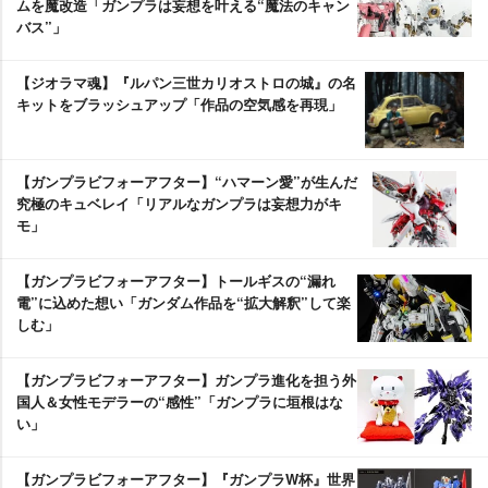
ムを魔改造「ガンプラは妄想を叶える“魔法のキャン
バス”」
【ジオラマ魂】『ルパン三世カリオストロの城』の名
キットをブラッシュアップ「作品の空気感を再現」
【ガンプラビフォーアフター】“ハマーン愛”が生んだ
究極のキュベレイ「リアルなガンプラは妄想力がキ
モ」
【ガンプラビフォーアフター】トールギスの“漏れ
電”に込めた想い「ガンダム作品を“拡大解釈”して楽
しむ」
【ガンプラビフォーアフター】ガンプラ進化を担う外
国人＆女性モデラーの“感性”「ガンプラに垣根はな
い」
【ガンプラビフォーアフター】『ガンプラW杯』世界