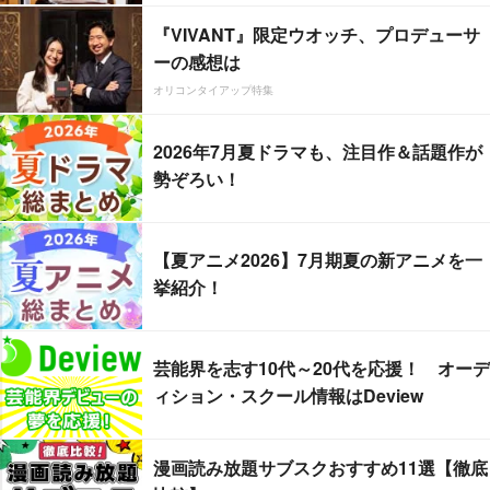
『VIVANT』限定ウオッチ、プロデューサ
ーの感想は
オリコンタイアップ特集
2026年7月夏ドラマも、注目作＆話題作が
勢ぞろい！
【夏アニメ2026】7月期夏の新アニメを一
挙紹介！
芸能界を志す10代～20代を応援！ オーデ
ィション・スクール情報はDeview
漫画読み放題サブスクおすすめ11選【徹底