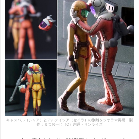
キャスバル（シャア）とアルテイシア（セイラ）の別離をジオラマ再現 製
作：まつおーじ（C）創通・サンライズ