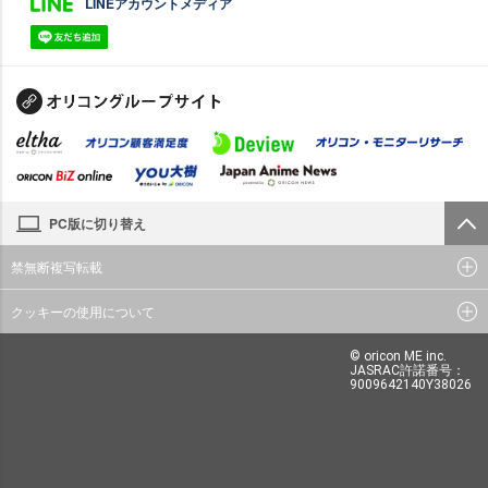
LINEアカウントメディア
PC版に切り替え
禁無断複写転載
クッキーの使用について
© oricon ME inc.
JASRAC許諾番号：
9009642140Y38026