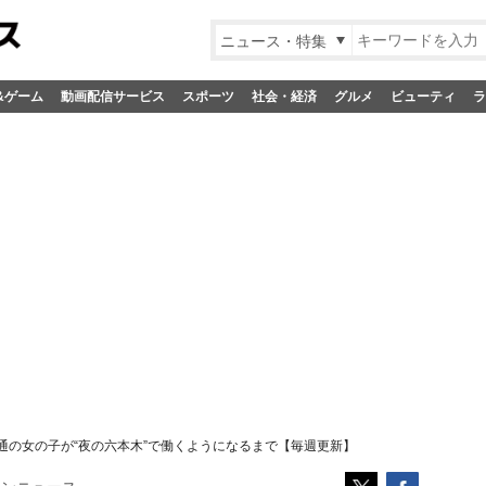
ニュース・特集
&ゲーム
動画配信サービス
スポーツ
社会・経済
グルメ
ビューティ
ラ
通の女の子が“夜の六本木”で働くようになるまで【毎週更新】