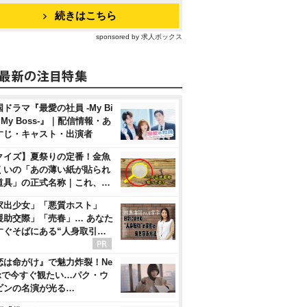
続きはこちら
sponsored by 求人ボックス
ドラマ『最愛の社員 -My Bi
, My Boss-』｜配信情報・あ
すじ・キャスト・出演者
クイズ】夏祭りの定番！金魚
くいの「あの薄い紙が貼られ
道具」の正式名称｜これ、…
家出少女」「悪質ホスト」
援助交際」「売春」… あなた
すぐそばにある“人身取引…
恋は命がけ』で魅力炸裂！Ne
flixで今すぐ観たい…パク・ウ
ビンの名演が光る…