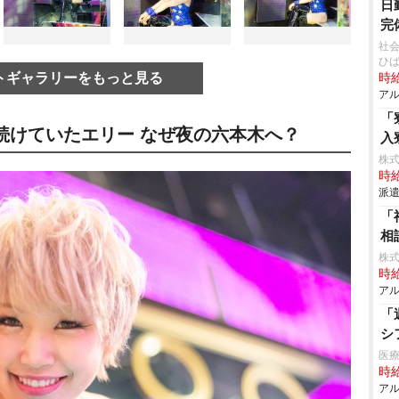
日
完
社
ひ
トギャラリーをもっと見る
時給
アル
「
続けていたエリー なぜ夜の六本木へ？
入
株
時給
派遣
「
相
株式
時給
アル
「
シ
医
時給
アル