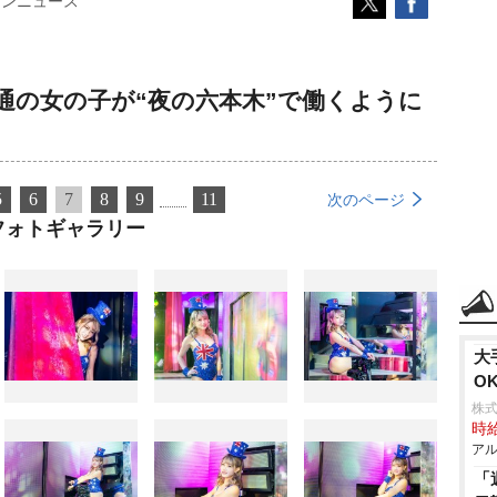
コンニュース
通の女の子が“夜の六本木”で働くように
5
6
7
8
9
11
次のページ
フォトギャラリー
大
O
株式
時給
アル
「