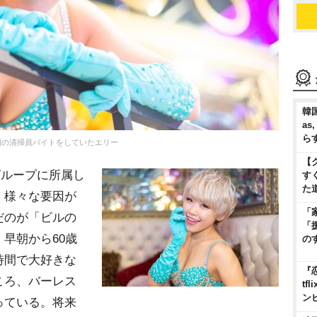
韓国
as
ら
朝の清掃員バイトをしていたエリー
【
グループに所属し
す
た
、様々な要因が
「
だのが「ビルの
「
早朝から60歳
の
時間で大好きな
『
ころ、バーレス
t
ン
っている。将来