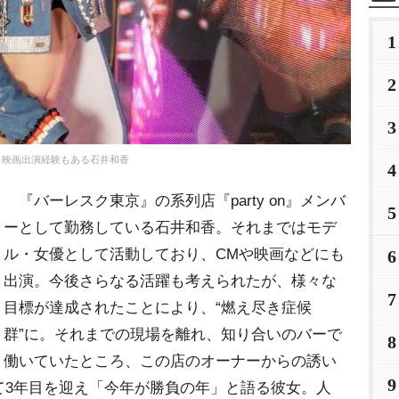
1
2
3
映画出演経験もある石井和香
4
『バーレスク東京』の系列店『party on』メンバ
5
ーとして勤務している石井和香。それまではモデ
ル・女優として活動しており、CMや映画などにも
6
出演。今後さらなる活躍も考えられたが、様々な
7
目標が達成されたことにより、“燃え尽き症候
群”に。それまでの現場を離れ、知り合いのバーで
8
働いていたところ、この店のオーナーからの誘い
9
て3年目を迎え「今年が勝負の年」と語る彼女。人