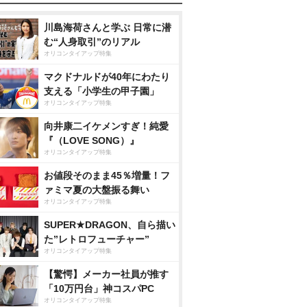
川島海荷さんと学ぶ 日常に潜
む“人身取引”のリアル
オリコンタイアップ特集
マクドナルドが40年にわたり
支える「小学生の甲子園」
オリコンタイアップ特集
向井康二イケメンすぎ！純愛
『（LOVE SONG）』
オリコンタイアップ特集
お値段そのまま45％増量！フ
ァミマ夏の大盤振る舞い
オリコンタイアップ特集
SUPER★DRAGON、自ら描い
た”レトロフューチャー”
オリコンタイアップ特集
【驚愕】メーカー社員が推す
「10万円台」神コスパPC
オリコンタイアップ特集