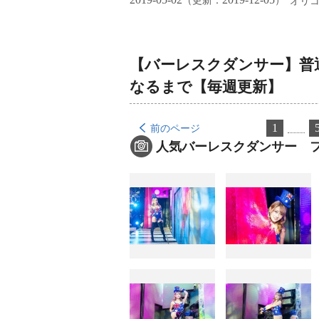
（更新：
）
オリ
【バーレスクダンサー】普
なるまで【毎週更新】
1
前のページ
人気バーレスクダンサー 