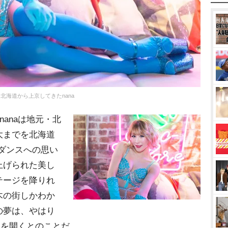
北海道から上京してきたnana
nanaは地元・北
大までを北海道
ダンスへの思い
上げられた美し
テージを降りれ
木の街しかわか
の夢は、やはり
ンを開くとのことだ。