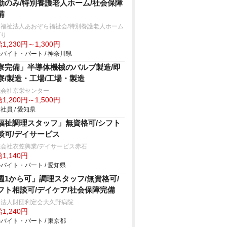
勤のみ/特別養護老人ホーム/社会保障
備
会福祉法人あおぞら福祉会/特別養護老人ホーム
ばり
1,230円～1,300円
バイト・パート / 神奈川県
寮完備」半導体機械のバルブ製造/即
寮/製造・工場/工場・製造
式会社京栄センター
1,200円～1,500円
社員 / 愛知県
福祉調理スタッフ」無資格可/シフト
談可/デイサービス
会社衣笠興業/デイサービス赤石
1,140円
バイト・パート / 愛知県
週1から可」調理スタッフ/無資格可/
フト相談可/デイケア/社会保障完備
療法人財団利定会大久野病院
1,240円
バイト・パート / 東京都