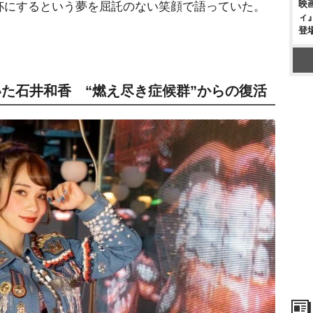
映
杯にするという夢を屈託のない笑顔で語っていた。
ィ
登
た石井和香 “燃え尽き症候群”からの復活