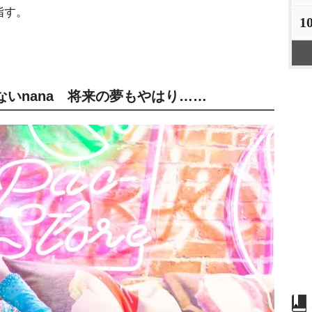
指す。
1
いnana 将来の夢もやはり……