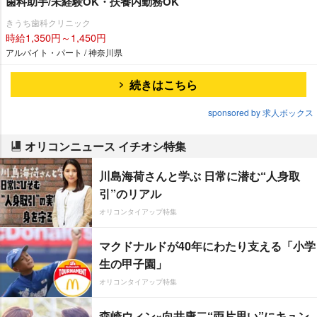
歯科助手/未経験OK・扶養内勤務OK
きうち歯科クリニック
時給1,350円～1,450円
アルバイト・パート / 神奈川県
続きはこちら
sponsored by 求人ボックス
オリコンニュース イチオシ特集
川島海荷さんと学ぶ 日常に潜む“人身取
引”のリアル
オリコンタイアップ特集
マクドナルドが40年にわたり支える「小学
生の甲子園」
オリコンタイアップ特集
森崎ウィン×向井康二“両片思い”にキュン