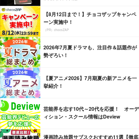
【8月12日まで！】チョコザップキャンペ
ーン実施中！
（PR）chocoZAP
2026年7月夏ドラマも、注目作＆話題作が
勢ぞろい！
【夏アニメ2026】7月期夏の新アニメを一
挙紹介！
芸能界を志す10代～20代を応援！ オーデ
ィション・スクール情報はDeview
漫画読み放題サブスクおすすめ11選【徹底