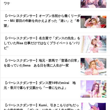
ワケ
【バーレスクダンサー】オープン当初から働くリーダ
ー・Mii 節目の年齢を向かえよぎった「迷い」と「希
望」
【バーレスクダンサー】名古屋で「ダンスの先生」を
していたRisa 仕事だけではなくプライベートも“パリ
ピ”
【バーレスクダンサー】地元・群馬で「普通の日常」
を送っていたSena ある日を境に人生が一変
【バーレスクダンサー】ダンス歴14年のmirai 地
元・香川で暮らす父親から「一番になれよ」
【バーレスクダンサー】Kumi、引きこもりがちだっ
た小学生時代 「ダンス」に出会って人生が変わった