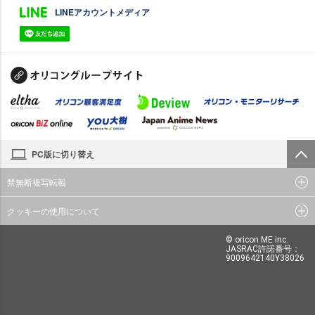
LINEアカウントメディア
PC版に切り替え
禁無断複写転載
クッキーの使用について
© oricon ME inc.
JASRAC許諾番号：
9009642140Y38026