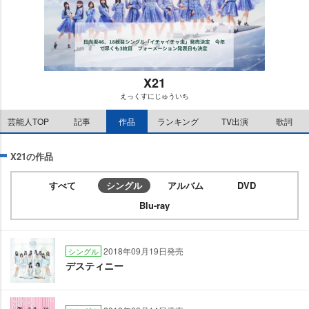
X21
えっくすにじゅういち
M
芸能人TOP
記事
作品
ランキング
TV出演
歌詞
u
t
e
X21の作品
すべて
シングル
アルバム
DVD
Blu-ray
2018年09月19日発売
シングル
デスティニー