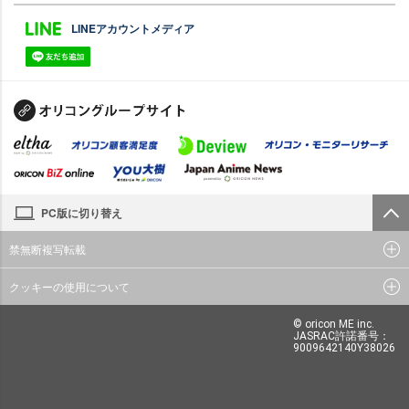
LINEアカウントメディア
PC版に切り替え
禁無断複写転載
クッキーの使用について
© oricon ME inc.
JASRAC許諾番号：
9009642140Y38026