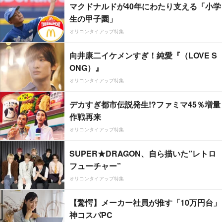
マクドナルドが40年にわたり支える「小学
生の甲子園」
オリコンタイアップ特集
向井康二イケメンすぎ！純愛『（LOVE S
ONG）』
オリコンタイアップ特集
デカすぎ都市伝説発生!?ファミマ45％増量
作戦再来
オリコンタイアップ特集
SUPER★DRAGON、自ら描いた”レトロ
フューチャー”
オリコンタイアップ特集
【驚愕】メーカー社員が推す「10万円台」
神コスパPC