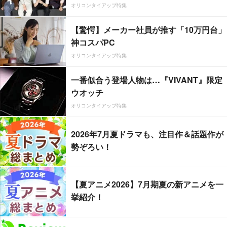
オリコンタイアップ特集
【驚愕】メーカー社員が推す「10万円台」
神コスパPC
オリコンタイアップ特集
一番似合う登場人物は…『VIVANT』限定
ウオッチ
オリコンタイアップ特集
2026年7月夏ドラマも、注目作＆話題作が
勢ぞろい！
【夏アニメ2026】7月期夏の新アニメを一
挙紹介！