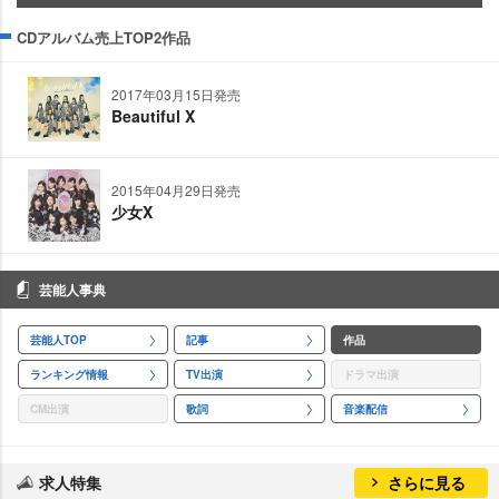
CDアルバム売上TOP2作品
2017年03月15日発売
Beautiful X
2015年04月29日発売
少女X
芸能人事典
芸能人TOP
記事
作品
ランキング情報
TV出演
ドラマ出演
CM出演
歌詞
音楽配信
求人特集
さらに見る