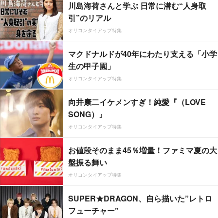
川島海荷さんと学ぶ 日常に潜む“人身取
引”のリアル
オリコンタイアップ特集
マクドナルドが40年にわたり支える「小学
生の甲子園」
オリコンタイアップ特集
向井康二イケメンすぎ！純愛『（LOVE
SONG）』
オリコンタイアップ特集
お値段そのまま45％増量！ファミマ夏の大
盤振る舞い
オリコンタイアップ特集
SUPER★DRAGON、自ら描いた”レトロ
フューチャー”