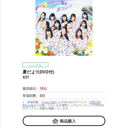
シングル
夏だよ!!(DVD付)
X21
最高順位：
15
位
登場回数：
3
回
※「登場回数」は
you大樹
および法人向けサービス・
ORICON
BiZ online
で公開しております週間シングルランキングTOP200
のランクイン回数を掲載しています。
商品購入