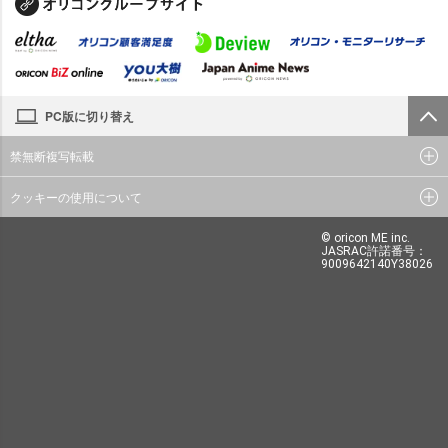
PC版に切り替え
禁無断複写転載
クッキーの使用について
© oricon ME inc.
JASRAC許諾番号：
9009642140Y38026