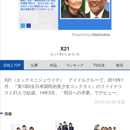
Powered by 
GliaStudios
M
X21
u
えっくすにじゅういち
t
e
芸能人TOP
記事
作品
ランキング
TV出演
歌詞
X21（エックスニジュウイチ） アイドルグループ。2013年1
月、『第13回全日本国民的美少女コンテスト』のファイナリ
スト21人で結成。14年3月、「明日への卒業」でデビュー。
2016-03-08 更新
画像