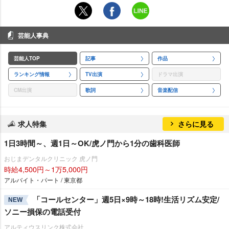
芸能人事典
芸能人TOP
記事
作品
ランキング情報
TV出演
ドラマ出演
CM出演
歌詞
音楽配信
求人特集
さらに見る
1日3時間～、週1日～OK/虎ノ門から1分の歯科医師
おじまデンタルクリニック 虎ノ門
時給4,500円～1万5,000円
アルバイト・パート / 東京都
「コールセンター」週5日×9時～18時!生活リズム安定/
NEW
ソニー損保の電話受付
アルティウスリンク株式会社