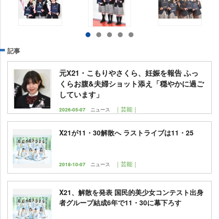
記事
元X21・こもりやさくら、妊娠を報告 ふっ
くらお腹&夫婦ショット添え「穏やかに過ご
しています」
｜芸能｜
2026-05-07
ニュース
X21が11・30解散へ ラストライブは11・25
｜芸能｜
2018-10-07
ニュース
X21、解散を発表 国民的美少女コンテスト出身
者グループ結成6年で11・30に幕下ろす