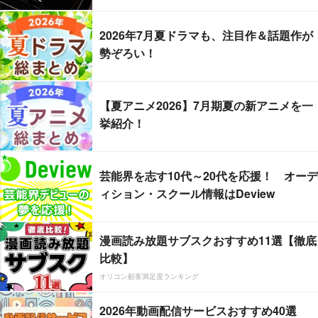
2026年7月夏ドラマも、注目作＆話題作が
勢ぞろい！
【夏アニメ2026】7月期夏の新アニメを一
挙紹介！
芸能界を志す10代～20代を応援！ オーデ
ィション・スクール情報はDeview
漫画読み放題サブスクおすすめ11選【徹底
比較】
オリコン顧客満足度ランキング
2026年動画配信サービスおすすめ40選